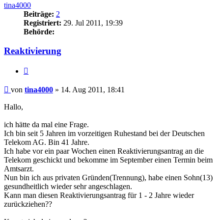
tina4000
Beiträge:
2
Registriert:
29. Jul 2011, 19:39
Behörde:
Reaktivierung
Zitieren
Beitrag
von
tina4000
»
14. Aug 2011, 18:41
Hallo,
ich hätte da mal eine Frage.
Ich bin seit 5 Jahren im vorzeitigen Ruhestand bei der Deutschen
Telekom AG. Bin 41 Jahre.
Ich habe vor ein paar Wochen einen Reaktivierungsantrag an die
Telekom geschickt und bekomme im September einen Termin beim
Amtsarzt.
Nun bin ich aus privaten Gründen(Trennung), habe einen Sohn(13)
gesundheitlich wieder sehr angeschlagen.
Kann man diesen Reaktivierungsantrag für 1 - 2 Jahre wieder
zurückziehen??