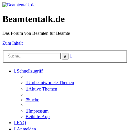
Beamtentalk.de
Das Forum von Beamten für Beamte
Zum Inhalt
Erweiterte
Suche
Suche
Schnellzugriff
Unbeantwortete Themen
Aktive Themen
Suche
Impressum
Beihilfe-App
FAQ
Anmelden