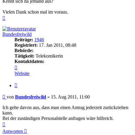
Kennt sich da jemand aus?
Vielen Dank schon mal im voraus.
Nach
oben
Bundesfreiwild
Beiträge:
1946
Registriert:
17. Jan 2011, 08:48
Behörde:
Tätigkeit:
Telekomikerin
Kontaktdaten:
Kontaktdaten
von
Website
Bundesfreiwild
Zitieren
Beitrag
von
Bundesfreiwild
»
15. Aug 2011, 11:00
Ich gehe davon aus, dass man einen Antrag jederzeit zurückziehen
kann.
Bei der zuständigen Personalstelle anfragen wäre hilfreich.
Nach
oben
Antworten