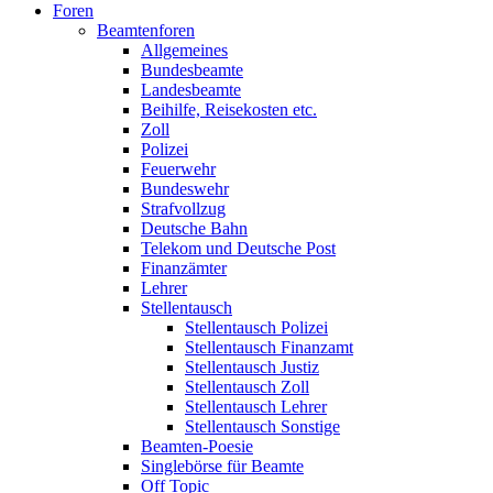
Foren
Beamtenforen
Allgemeines
Bundesbeamte
Landesbeamte
Beihilfe, Reisekosten etc.
Zoll
Polizei
Feuerwehr
Bundeswehr
Strafvollzug
Deutsche Bahn
Telekom und Deutsche Post
Finanzämter
Lehrer
Stellentausch
Stellentausch Polizei
Stellentausch Finanzamt
Stellentausch Justiz
Stellentausch Zoll
Stellentausch Lehrer
Stellentausch Sonstige
Beamten-Poesie
Singlebörse für Beamte
Off Topic