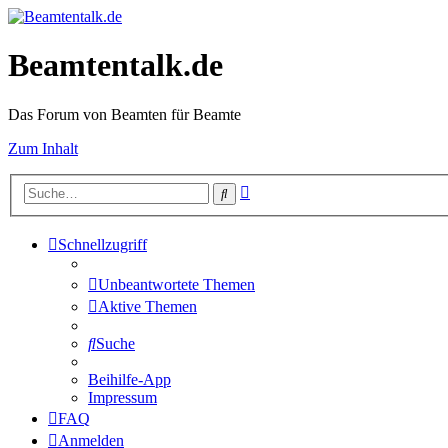
Beamtentalk.de
Das Forum von Beamten für Beamte
Zum Inhalt
Erweiterte
Suche
Suche
Schnellzugriff
Unbeantwortete Themen
Aktive Themen
Suche
Beihilfe-App
Impressum
FAQ
Anmelden