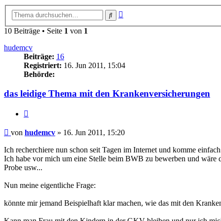
Erweiterte
Suche
Suche
10 Beiträge • Seite
1
von
1
hudemcv
Beiträge:
16
Registriert:
16. Jun 2011, 15:04
Behörde:
das leidige Thema mit den Krankenversicherungen
Zitieren
Beitrag
von
hudemcv
»
16. Jun 2011, 15:20
Ich recherchiere nun schon seit Tagen im Internet und komme einfach 
Ich habe vor mich um eine Stelle beim BWB zu bewerben und wäre dem
Probe usw...
Nun meine eigentliche Frage:
könnte mir jemand Beispielhaft klar machen, wie das mit den Kranke
Kann man Frau mit den Kindern in der GKV bleiben und nur ich mich