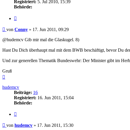
Registriert:
5. Jul 2010, 15:39
Behörde:
Zitieren
Beitrag
von
Conny
»
17. Jun 2011, 09:29
@hudemcv Gib mir mal die Glaskugel. 8)
Hast Du Dich überhaupt mal mit dem BWB beschäftigt, bevor Du den E
Und zur generellen Thematik Bundeswehr: Der Minister gibt im Herbst 
Gruß
Nach
oben
hudemcv
Beiträge:
16
Registriert:
16. Jun 2011, 15:04
Behörde:
Zitieren
Beitrag
von
hudemcv
»
17. Jun 2011, 15:30