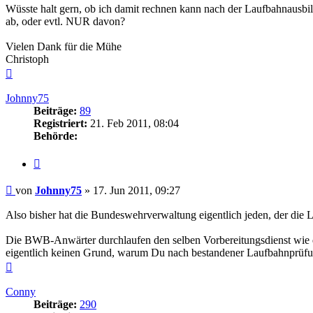
Wüsste halt gern, ob ich damit rechnen kann nach der Laufbahnaus
ab, oder evtl. NUR davon?
Vielen Dank für die Mühe
Christoph
Nach
oben
Johnny75
Beiträge:
89
Registriert:
21. Feb 2011, 08:04
Behörde:
Zitieren
Beitrag
von
Johnny75
»
17. Jun 2011, 09:27
Also bisher hat die Bundeswehrverwaltung eigentlich jeden, der di
Die BWB-Anwärter durchlaufen den selben Vorbereitungsdienst wie di
eigentlich keinen Grund, warum Du nach bestandener Laufbahnprüfu
Nach
oben
Conny
Beiträge:
290