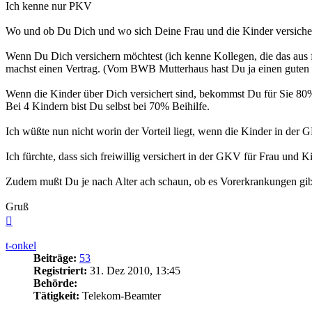
Ich kenne nur PKV
Wo und ob Du Dich und wo sich Deine Frau und die Kinder versichern, 
Wenn Du Dich versichern möchtest (ich kenne Kollegen, die das aus
machst einen Vertrag. (Vom BWB Mutterhaus hast Du ja einen guten
Wenn die Kinder über Dich versichert sind, bekommst Du für Sie 80%
Bei 4 Kindern bist Du selbst bei 70% Beihilfe.
Ich wüßte nun nicht worin der Vorteil liegt, wenn die Kinder in der
Ich fürchte, dass sich freiwillig versichert in der GKV für Frau und 
Zudem mußt Du je nach Alter ach schaun, ob es Vorerkrankungen gi
Gruß
Nach
oben
t-onkel
Beiträge:
53
Registriert:
31. Dez 2010, 13:45
Behörde:
Tätigkeit:
Telekom-Beamter