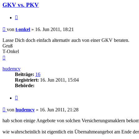
GKV vs. PKV
Zitieren
Beitrag
von
t-onkel
»
16. Jun 2011, 18:21
Lasse Dich doch einfach alternativ auch von einer GKV beraten.
Gruß
T-Onkel
Nach
oben
hudemcv
Beiträge:
16
Registriert:
16. Jun 2011, 15:04
Behörde:
Zitieren
Beitrag
von
hudemcv
»
16. Jun 2011, 21:28
hab schon einige Angebote von solchen Versicherungsmaklern bekomm
wie wahrscheinlich ist eigentlich ein Übernahmeangebot am Ende de