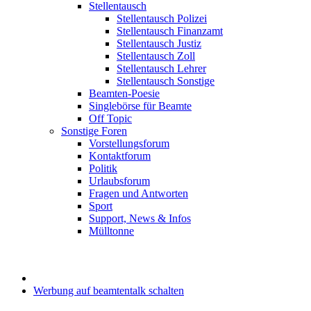
Stellentausch
Stellentausch Polizei
Stellentausch Finanzamt
Stellentausch Justiz
Stellentausch Zoll
Stellentausch Lehrer
Stellentausch Sonstige
Beamten-Poesie
Singlebörse für Beamte
Off Topic
Sonstige Foren
Vorstellungsforum
Kontaktforum
Politik
Urlaubsforum
Fragen und Antworten
Sport
Support, News & Infos
Mülltonne
Werbung auf beamtentalk schalten