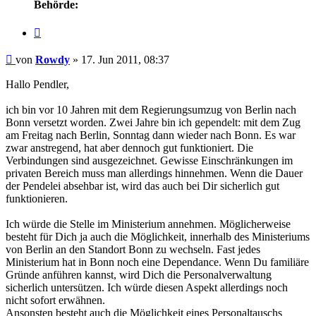
Behörde:
Zitieren
Beitrag
von
Rowdy
»
17. Jun 2011, 08:37
Hallo Pendler,
ich bin vor 10 Jahren mit dem Regierungsumzug von Berlin nach
Bonn versetzt worden. Zwei Jahre bin ich gependelt: mit dem Zug
am Freitag nach Berlin, Sonntag dann wieder nach Bonn. Es war
zwar anstregend, hat aber dennoch gut funktioniert. Die
Verbindungen sind ausgezeichnet. Gewisse Einschränkungen im
privaten Bereich muss man allerdings hinnehmen. Wenn die Dauer
der Pendelei absehbar ist, wird das auch bei Dir sicherlich gut
funktionieren.
Ich würde die Stelle im Ministerium annehmen. Möglicherweise
besteht für Dich ja auch die Möglichkeit, innerhalb des Ministeriums
von Berlin an den Standort Bonn zu wechseln. Fast jedes
Ministerium hat in Bonn noch eine Dependance. Wenn Du familiäre
Gründe anführen kannst, wird Dich die Personalverwaltung
sicherlich untersützen. Ich würde diesen Aspekt allerdings noch
nicht sofort erwähnen.
Ansonsten besteht auch die Möglichkeit eines Personaltauschs