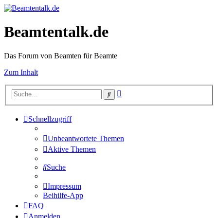
Beamtentalk.de
Das Forum von Beamten für Beamte
Zum Inhalt
Erweiterte
Suche
Suche
Schnellzugriff
Unbeantwortete Themen
Aktive Themen
Suche
Impressum
Beihilfe-App
FAQ
Anmelden