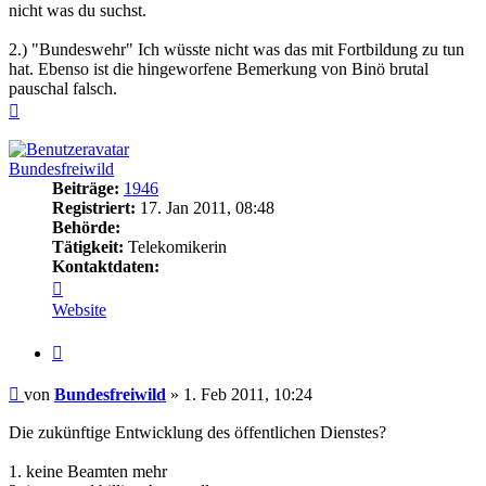
nicht was du suchst.
2.) "Bundeswehr" Ich wüsste nicht was das mit Fortbildung zu tun
hat. Ebenso ist die hingeworfene Bemerkung von Binö brutal
pauschal falsch.
Nach
oben
Bundesfreiwild
Beiträge:
1946
Registriert:
17. Jan 2011, 08:48
Behörde:
Tätigkeit:
Telekomikerin
Kontaktdaten:
Kontaktdaten
von
Website
Bundesfreiwild
Zitieren
Beitrag
von
Bundesfreiwild
»
1. Feb 2011, 10:24
Die zukünftige Entwicklung des öffentlichen Dienstes?
1. keine Beamten mehr