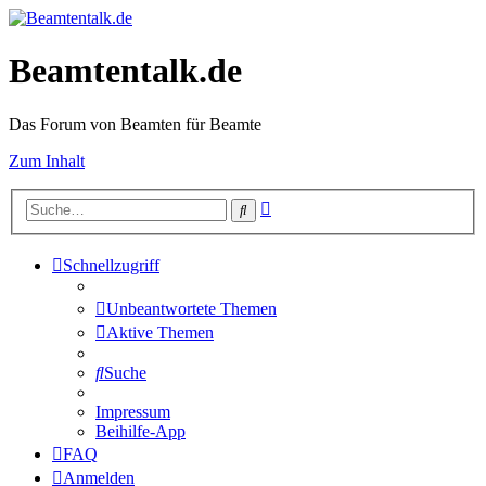
Beamtentalk.de
Das Forum von Beamten für Beamte
Zum Inhalt
Erweiterte
Suche
Suche
Schnellzugriff
Unbeantwortete Themen
Aktive Themen
Suche
Impressum
Beihilfe-App
FAQ
Anmelden