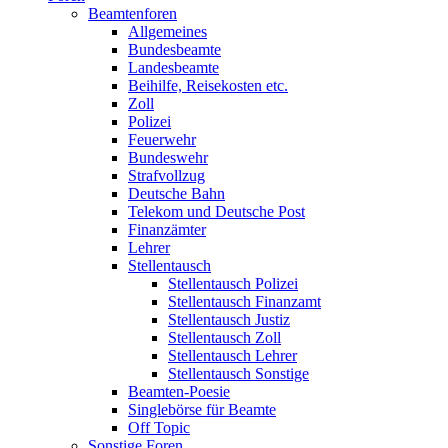
Beamtenforen
Allgemeines
Bundesbeamte
Landesbeamte
Beihilfe, Reisekosten etc.
Zoll
Polizei
Feuerwehr
Bundeswehr
Strafvollzug
Deutsche Bahn
Telekom und Deutsche Post
Finanzämter
Lehrer
Stellentausch
Stellentausch Polizei
Stellentausch Finanzamt
Stellentausch Justiz
Stellentausch Zoll
Stellentausch Lehrer
Stellentausch Sonstige
Beamten-Poesie
Singlebörse für Beamte
Off Topic
Sonstige Foren