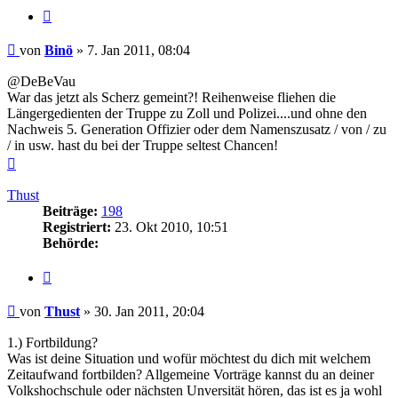
Zitieren
Beitrag
von
Binö
»
7. Jan 2011, 08:04
@DeBeVau
War das jetzt als Scherz gemeint?! Reihenweise fliehen die
Längergedienten der Truppe zu Zoll und Polizei....und ohne den
Nachweis 5. Generation Offizier oder dem Namenszusatz / von / zu
/ in usw. hast du bei der Truppe seltest Chancen!
Nach
oben
Thust
Beiträge:
198
Registriert:
23. Okt 2010, 10:51
Behörde:
Zitieren
Beitrag
von
Thust
»
30. Jan 2011, 20:04
1.) Fortbildung?
Was ist deine Situation und wofür möchtest du dich mit welchem
Zeitaufwand fortbilden? Allgemeine Vorträge kannst du an deiner
Volkshochschule oder nächsten Unversität hören, das ist es ja wohl