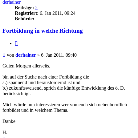
derhainer
Beiträge:
2
Registriert:
6. Jan 2011, 09:24
Behörde:
Fortbildung in welche Richtung
Zitieren
Beitrag
von
derhainer
»
6. Jan 2011, 09:40
Guten Morgen allerseits,
bin auf der Suche nach einer Fortbildung die
a.) spannend und herausfordernd ist und
b.) zukunftsweisend, sprich die künftige Entwicklung des ö. D.
berücksichtigt.
Mich würde nun interessieren wer von euch sich nebenberuflich
fortbildet und in welchem Thema.
Danke
H.
Nach