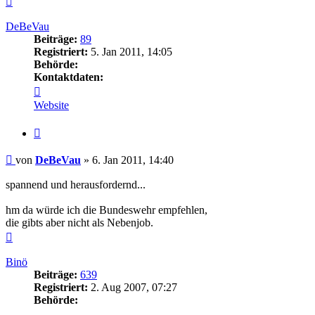
oben
DeBeVau
Beiträge:
89
Registriert:
5. Jan 2011, 14:05
Behörde:
Kontaktdaten:
Kontaktdaten
von
Website
DeBeVau
Zitieren
Beitrag
von
DeBeVau
»
6. Jan 2011, 14:40
spannend und herausfordernd...
hm da würde ich die Bundeswehr empfehlen,
die gibts aber nicht als Nebenjob.
Nach
oben
Binö
Beiträge:
639
Registriert:
2. Aug 2007, 07:27
Behörde: