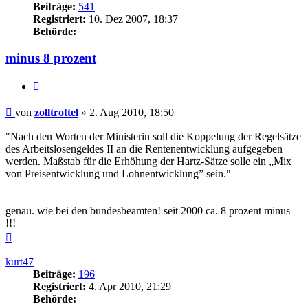
Beiträge:
541
Registriert:
10. Dez 2007, 18:37
Behörde:
minus 8 prozent
Zitieren
Beitrag
von
zolltrottel
»
2. Aug 2010, 18:50
"Nach den Worten der Ministerin soll die Koppelung der Regelsätze
des Arbeitslosengeldes II an die Rentenentwicklung aufgegeben
werden. Maßstab für die Erhöhung der Hartz-Sätze solle ein „Mix
von Preisentwicklung und Lohnentwicklung” sein."
genau. wie bei den bundesbeamten! seit 2000 ca. 8 prozent minus
!!!
Nach
oben
kurt47
Beiträge:
196
Registriert:
4. Apr 2010, 21:29
Behörde: