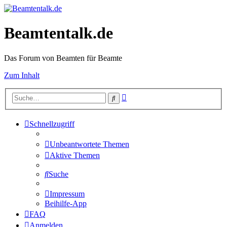
Beamtentalk.de
Das Forum von Beamten für Beamte
Zum Inhalt
Erweiterte
Suche
Suche
Schnellzugriff
Unbeantwortete Themen
Aktive Themen
Suche
Impressum
Beihilfe-App
FAQ
Anmelden