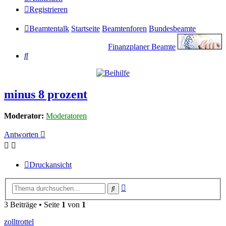
Registrieren
Beamtentalk
Startseite
Beamtenforen
Bundesbeamte
Finanzplaner Beamte
Suche
minus 8 prozent
Moderator:
Moderatoren
Antworten
Druckansicht
Erweiterte
Suche
Suche
3 Beiträge • Seite
1
von
1
zolltrottel