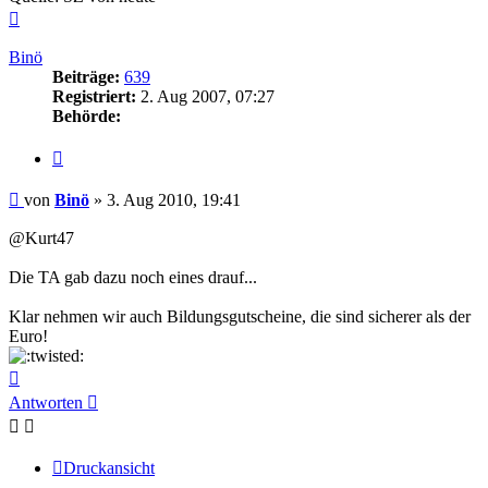
Nach
oben
Binö
Beiträge:
639
Registriert:
2. Aug 2007, 07:27
Behörde:
Zitieren
Beitrag
von
Binö
»
3. Aug 2010, 19:41
@Kurt47
Die TA gab dazu noch eines drauf...
Klar nehmen wir auch Bildungsgutscheine, die sind sicherer als der
Euro!
Nach
oben
Antworten
Druckansicht