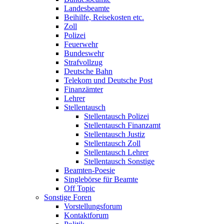
Landesbeamte
Beihilfe, Reisekosten etc.
Zoll
Polizei
Feuerwehr
Bundeswehr
Strafvollzug
Deutsche Bahn
Telekom und Deutsche Post
Finanzämter
Lehrer
Stellentausch
Stellentausch Polizei
Stellentausch Finanzamt
Stellentausch Justiz
Stellentausch Zoll
Stellentausch Lehrer
Stellentausch Sonstige
Beamten-Poesie
Singlebörse für Beamte
Off Topic
Sonstige Foren
Vorstellungsforum
Kontaktforum