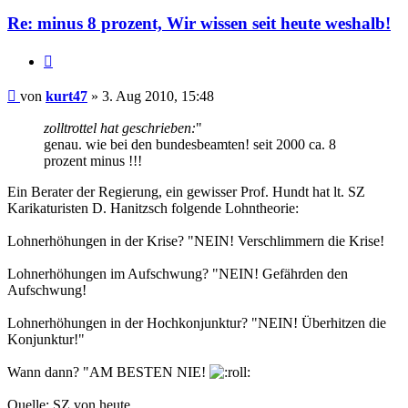
Re: minus 8 prozent, Wir wissen seit heute weshalb!
Zitieren
Beitrag
von
kurt47
»
3. Aug 2010, 15:48
zolltrottel hat geschrieben:
"
genau. wie bei den bundesbeamten! seit 2000 ca. 8
prozent minus !!!
Ein Berater der Regierung, ein gewisser Prof. Hundt hat lt. SZ
Karikaturisten D. Hanitzsch folgende Lohntheorie:
Lohnerhöhungen in der Krise? "NEIN! Verschlimmern die Krise!
Lohnerhöhungen im Aufschwung? "NEIN! Gefährden den
Aufschwung!
Lohnerhöhungen in der Hochkonjunktur? "NEIN! Überhitzen die
Konjunktur!"
Wann dann? "AM BESTEN NIE!
Quelle: SZ von heute