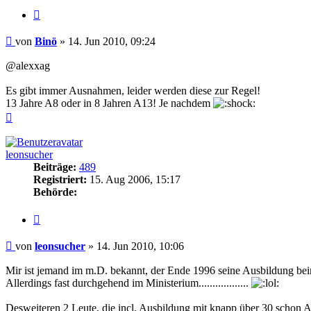
Zitieren
Beitrag
von
Binö
»
14. Jun 2010, 09:24
@alexxag
Es gibt immer Ausnahmen, leider werden diese zur Regel!
13 Jahre A8 oder in 8 Jahren A13! Je nachdem
Nach
oben
leonsucher
Beiträge:
489
Registriert:
15. Aug 2006, 15:17
Behörde:
Zitieren
Beitrag
von
leonsucher
»
14. Jun 2010, 10:06
Mir ist jemand im m.D. bekannt, der Ende 1996 seine Ausbildung bei
Allerdings fast durchgehend im Ministerium..................
Desweiteren 2 Leute, die incl. Ausbildung mit knapp über 30 schon A