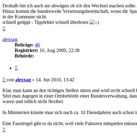
Deshalb bin ich auch am abwägen ob ich den Wechsel machen sollte. Mi
Hinzu kommt die bundesweite Versetzungsbereitschaft, wenn die S
in der Kommune nicht.
schnell getippt - Tippfehler schnell überlesen
Nach
oben
alexxag
Beiträge:
46
Registriert:
10. Aug 2009, 22:38
Behörde:
Zitieren
Beitrag
von
alexxag
»
14. Jun 2010, 13:42
Klar, man kann an den richtigen Stellen sitzen und wird recht schne
Sitzt man dagegen in einer Ortsbehörde einer Bundesverwaltung, dann
waren und örtlich nicht flexibel.
In Ministerien könnte man sich nach ca. 10 Dienstjahren auch schon
Eine Faustregel gibt es da nicht, weil viele Faktoren mitspielen müss
Nach
oben