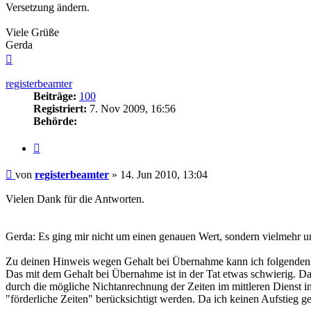
Versetzung ändern.
Viele Grüße
Gerda
Nach
oben
registerbeamter
Beiträge:
100
Registriert:
7. Nov 2009, 16:56
Behörde:
Zitieren
Beitrag
von
registerbeamter
»
14. Jun 2010, 13:04
Vielen Dank für die Antworten.
Gerda: Es ging mir nicht um einen genauen Wert, sondern vielmehr um
Zu deinen Hinweis wegen Gehalt bei Übernahme kann ich folgendens
Das mit dem Gehalt bei Übernahme ist in der Tat etwas schwierig. Da i
durch die mögliche Nichtanrechnung der Zeiten im mittleren Dienst in
"förderliche Zeiten" berücksichtigt werden. Da ich keinen Aufstieg g