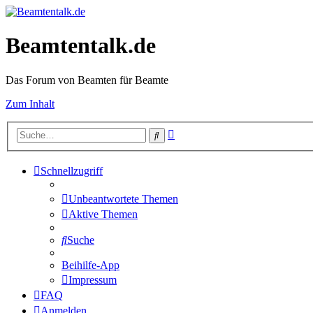
Beamtentalk.de
Das Forum von Beamten für Beamte
Zum Inhalt
Erweiterte
Suche
Suche
Schnellzugriff
Unbeantwortete Themen
Aktive Themen
Suche
Beihilfe-App
Impressum
FAQ
Anmelden