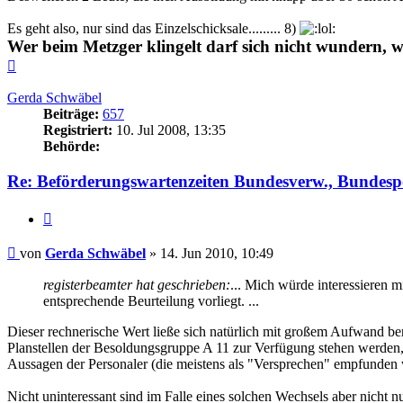
Es geht also, nur sind das Einzelschicksale......... 8)
Wer beim Metzger klingelt darf sich nicht wundern, we
Nach
oben
Gerda Schwäbel
Beiträge:
657
Registriert:
10. Jul 2008, 13:35
Behörde:
Re: Beförderungswartenzeiten Bundesverw., Bundespo
Zitieren
Beitrag
von
Gerda Schwäbel
»
14. Jun 2010, 10:49
registerbeamter hat geschrieben:
... Mich würde interessieren m
entsprechende Beurteilung vorliegt. ...
Dieser rechnerische Wert ließe sich natürlich mit großem Aufwand ber
Planstellen der Besoldungsgruppe A 11 zur Verfügung stehen werden, w
Aussagen der Personaler (die meistens als "Versprechen" empfunden
Nicht uninteressant sind im Falle eines solchen Wechsels aber nicht