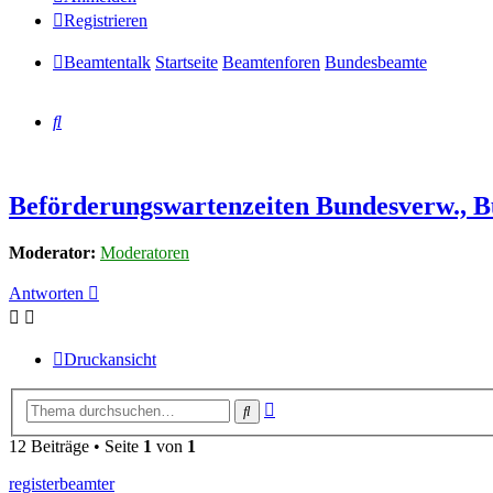
Registrieren
Beamtentalk
Startseite
Beamtenforen
Bundesbeamte
Suche
Beförderungswartenzeiten Bundesverw., Bu
Moderator:
Moderatoren
Antworten
Druckansicht
Erweiterte
Suche
Suche
12 Beiträge • Seite
1
von
1
registerbeamter