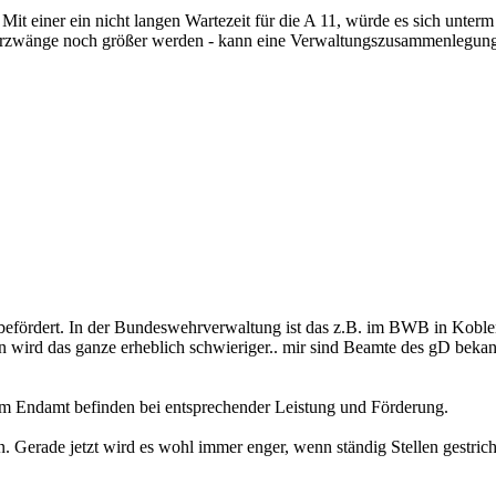
t einer ein nicht langen Wartezeit für die A 11, würde es sich unterm 
parzwänge noch größer werden - kann eine Verwaltungszusammenlegun
ll befördert. In der Bundeswehrverwaltung ist das z.B. im BWB in Koble
 wird das ganze erheblich schwieriger.. mir sind Beamte des gD bekann
 im Endamt befinden bei entsprechender Leistung und Förderung.
en. Gerade jetzt wird es wohl immer enger, wenn ständig Stellen gestric