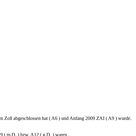
m Zoll abgeschlossen hat ( A6 ) und Anfang 2009 ZAI ( A9 ) wurde.
9 ( m.D. ) bzw. A12 ( g.D. ) waren .