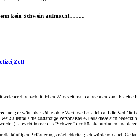
nn kein Schwein aufmacht..........
lizei,Zoll
it welcher durchschnittlichen Wartezeit man ca. rechnen kann bis eine 
echnen; er wäre aber völlig ohne Wert, weil es allein auf die Verhält
eiß allenfalls die zuständige Personalstelle. Falls diese sich bedeck
 werden) schwebt immer das "Schwert" der RückkehrerInnen und derzei
 nur die künftigen Beförderungsmöglichkeiten; ich würde mir auch Geda