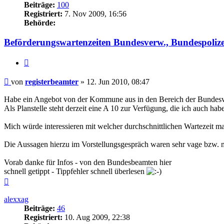
Beiträge:
100
Registriert:
7. Nov 2009, 16:56
Behörde:
Beförderungswartenzeiten Bundesverw., Bundespolize
Zitieren
Beitrag
von
registerbeamter
»
12. Jun 2010, 08:47
Habe ein Angebot von der Kommune aus in den Bereich der Bundesverw
Als Planstelle steht derzeit eine A 10 zur Verfügung, die ich auch habe
Mich würde interessieren mit welcher durchschnittlichen Wartezeit ma
Die Aussagen hierzu im Vorstellungsgespräch waren sehr vage bzw. ma
Vorab danke für Infos - von den Bundesbeamten hier
schnell getippt - Tippfehler schnell überlesen
Nach
oben
alexxag
Beiträge:
46
Registriert:
10. Aug 2009, 22:38