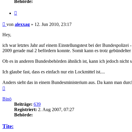
Behörde:
Zitieren
Beitrag
von
alexxag
»
12. Jun 2010, 23:17
Hey,
ich war letztes Jahr auf einem Einstellungstest bei der Bundespolizei
2009 gerade mal 2 befördern konnte. Somit kann es trotz gebündelt
Ob es in anderen Bundesbehörden ähnlich ist, kann ich jedoch nicht 
Ich glaube fast, dass es einfach nur ein Lockmittel ist....
Anders sieht das in einem Bundesministerium aus. Da kann man durch
Nach
oben
Binö
Beiträge:
639
Registriert:
2. Aug 2007, 07:27
Behörde:
Tite: