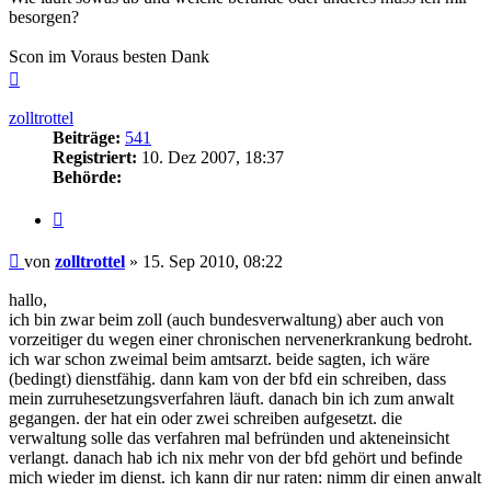
besorgen?
Scon im Voraus besten Dank
Nach
oben
zolltrottel
Beiträge:
541
Registriert:
10. Dez 2007, 18:37
Behörde:
Zitieren
Beitrag
von
zolltrottel
»
15. Sep 2010, 08:22
hallo,
ich bin zwar beim zoll (auch bundesverwaltung) aber auch von
vorzeitiger du wegen einer chronischen nervenerkrankung bedroht.
ich war schon zweimal beim amtsarzt. beide sagten, ich wäre
(bedingt) dienstfähig. dann kam von der bfd ein schreiben, dass
mein zurruhesetzungsverfahren läuft. danach bin ich zum anwalt
gegangen. der hat ein oder zwei schreiben aufgesetzt. die
verwaltung solle das verfahren mal befründen und akteneinsicht
verlangt. danach hab ich nix mehr von der bfd gehört und befinde
mich wieder im dienst. ich kann dir nur raten: nimm dir einen anwalt