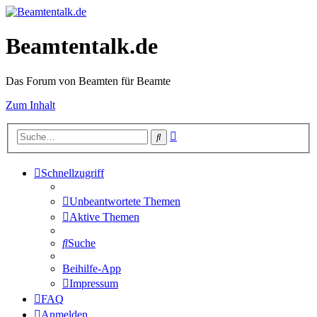
Beamtentalk.de
Das Forum von Beamten für Beamte
Zum Inhalt
Erweiterte
Suche
Suche
Schnellzugriff
Unbeantwortete Themen
Aktive Themen
Suche
Beihilfe-App
Impressum
FAQ
Anmelden