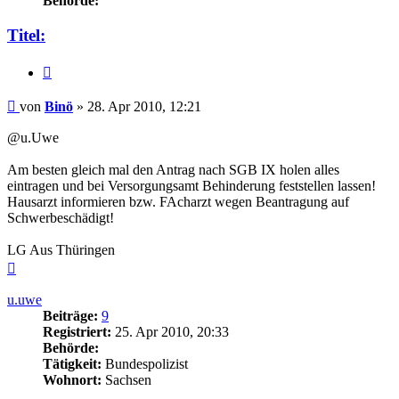
Behörde:
Titel:
Zitieren
Beitrag
von
Binö
»
28. Apr 2010, 12:21
@u.Uwe
Am besten gleich mal den Antrag nach SGB IX holen alles
eintragen und bei Versorgungsamt Behinderung feststellen lassen!
Hausarzt informieren bzw. FAcharzt wegen Beantragung auf
Schwerbeschädigt!
LG Aus Thüringen
Nach
oben
u.uwe
Beiträge:
9
Registriert:
25. Apr 2010, 20:33
Behörde:
Tätigkeit:
Bundespolizist
Wohnort:
Sachsen