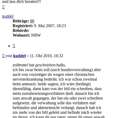
und lass dich beraten!!!
Nach
oben
kuddel
Beiträge:
88
Registriert:
9. Mai 2007, 18:23
Behörde:
Wohnort:
NRW
Zitieren
Beitrag
von
kuddel
»
11. Okt 2010, 16:32
zolltrottel hat geschrieben:
hallo,
ich bin zwar beim zoll (auch bundesverwaltung) aber
auch von vorzeitiger du wegen einer chronischen
nervenerkrankung bedroht. ich war schon zweimal
beim amtsarzt. beide sagten, ich wäre (bedingt)
dienstfähig. dann kam von der bfd ein schreiben, dass
mein zurruhesetzungsverfahren läuft. danach bin ich
zum anwalt gegangen. der hat ein oder zwei schreiben
aufgesetzt. die verwaltung solle das verfahren mal
befründen und akteneinsicht verlangt. danach hab ich
nix mehr von der bfd gehört und befinde mich wieder
im dienst. ich kann dir nur raten: nimm dir einen anwalt