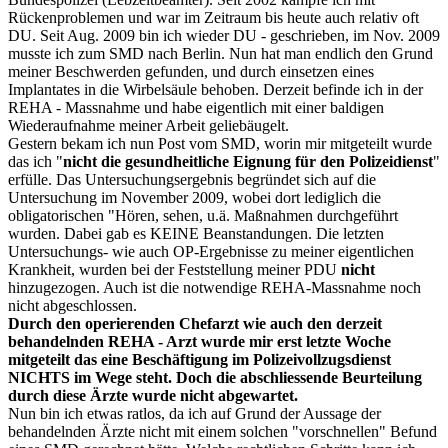
Rückenproblemen und war im Zeitraum bis heute auch relativ oft
DU. Seit Aug. 2009 bin ich wieder DU - geschrieben, im Nov. 2009
musste ich zum SMD nach Berlin. Nun hat man endlich den Grund
meiner Beschwerden gefunden, und durch einsetzen eines
Implantates in die Wirbelsäule behoben. Derzeit befinde ich in der
REHA - Massnahme und habe eigentlich mit einer baldigen
Wiederaufnahme meiner Arbeit geliebäugelt.
Gestern bekam ich nun Post vom SMD, worin mir mitgeteilt wurde
das ich "
nicht die gesundheitliche Eignung für den Polizeidienst
"
erfülle. Das Untersuchungsergebnis begründet sich auf die
Untersuchung im November 2009, wobei dort lediglich die
obligatorischen "Hören, sehen, u.ä. Maßnahmen durchgeführt
wurden. Dabei gab es KEINE Beanstandungen. Die letzten
Untersuchungs- wie auch OP-Ergebnisse zu meiner eigentlichen
Krankheit, wurden bei der Feststellung meiner PDU
nicht
hinzugezogen. Auch ist die notwendige REHA-Massnahme noch
nicht abgeschlossen.
Durch den operierenden Chefarzt wie auch den derzeit
behandelnden REHA - Arzt wurde mir erst letzte Woche
mitgeteilt das eine Beschäftigung im Polizeivollzugsdienst
NICHTS im Wege steht. Doch die abschliessende Beurteilung
durch diese Ärzte wurde nicht abgewartet.
Nun bin ich etwas ratlos, da ich auf Grund der Aussage der
behandelnden Ärzte nicht mit einem solchen "vorschnellen" Befund