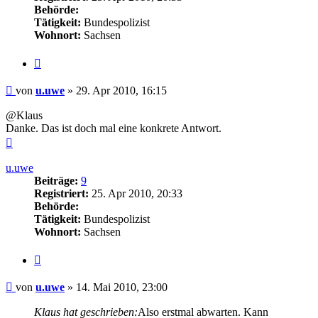
Behörde:
Tätigkeit:
Bundespolizist
Wohnort:
Sachsen
Zitieren
Beitrag
von
u.uwe
»
29. Apr 2010, 16:15
@Klaus
Danke. Das ist doch mal eine konkrete Antwort.
Nach
oben
u.uwe
Beiträge:
9
Registriert:
25. Apr 2010, 20:33
Behörde:
Tätigkeit:
Bundespolizist
Wohnort:
Sachsen
Zitieren
Beitrag
von
u.uwe
»
14. Mai 2010, 23:00
Klaus hat geschrieben:
Also erstmal abwarten. Kann