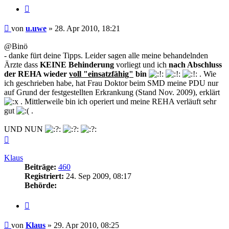
Zitieren
Beitrag
von
u.uwe
»
28. Apr 2010, 18:21
@Binö
- danke fürt deine Tipps. Leider sagen alle meine behandelnden
Ärzte dass
KEINE Behinderung
vorliegt und ich
nach Abschluss
der REHA wieder
voll "einsatzfähig"
bin
. Wie
ich geschrieben habe, hat Frau Doktor beim SMD meine PDU nur
auf Grund der festgestellten Erkrankung (Stand Nov. 2009), erklärt
. Mittlerweile bin ich operiert und meine REHA verläuft sehr
gut
.
UND NUN
Nach
oben
Klaus
Beiträge:
460
Registriert:
24. Sep 2009, 08:17
Behörde:
Zitieren
Beitrag
von
Klaus
»
29. Apr 2010, 08:25