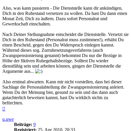
Also, was kann passieren - Die Dienststelle kann dir ankündigen,
Dich in den Ruhestand versetzen zu wollen. Da hast Du dann einen
Monat Zeit, Dich zu äußern. Dazu sofort Personalrat und
Gewerkschaft einschalten.
Nach Deiner Stellungnahme entscheidet die Dienststelle. Versetzt sie
Dich in den Ruhestand (Personalrat muss zustimmen!), erhälst Du
einen Bescheid, gegen den Du Widerspruch einlegen kannst.
Während dieses sog. Zurruhesetzungsverfahrens (auch
Zwangspensionierung genannt) bekommst Du nur die Bezüge in
Höhe der fiktiven Ruhegehaltsbezüge. Solltest Du wieder
dienstfähig sein und arbeiten können, gingen der Dienststelle die
Argumente aus...
Also erstmal abwarten. Kann mir nicht vorstellen, dass bei dieser
Sachlage die Personalabteilung die Zwangspensionierung anleiert.
Wenn Du der Meinung bist, gesund zu sein und das dann auch
gutachterlich beweisen kannst, hast Du wirklich nichts zu
befürchten.
Nach
oben
u.uwe
Beiträge:
9
Registriert:
25. Apr 2010, 20:33