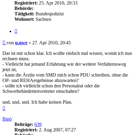
Registriert:
25. Apr 2010, 20:33
Behörde:
Tätigkeit:
Bundespolizist
Wohnort:
Sachsen
Zitieren
Beitrag
von
u.uwe
»
27. Apr 2010, 20:45
Das ist mir schon klar. Ich wollte einfach mal wissen, womit ich nun
rechnen muss.
- Vielleicht hat jemand Erfahrung wie der weitere Verfahrensweg
jetzt ist,
- kann die Ärztin vom SMD mich schon PDU schreiben, ohne die
OP- und REHAergebnisse abzuwarten?
- sollte ich vielleicht schon den Personalrat oder die
Schwerbehindertenvertreter einschalten?
und, und, und. Ich habe keinen Plan.
Nach
oben
Binö
Beiträge:
639
Registriert:
2. Aug 2007, 07:27