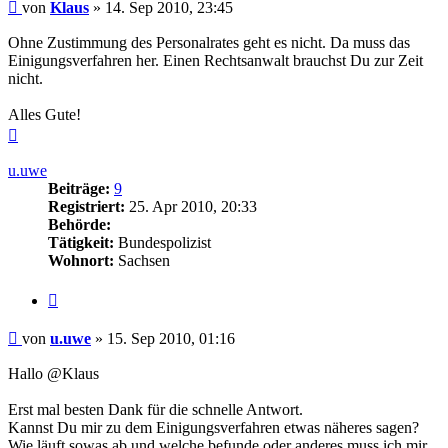
Beitrag
von
Klaus
»
14. Sep 2010, 23:45
Ohne Zustimmung des Personalrates geht es nicht. Da muss das
Einigungsverfahren her. Einen Rechtsanwalt brauchst Du zur Zeit
nicht.
Alles Gute!
Nach
oben
u.uwe
Beiträge:
9
Registriert:
25. Apr 2010, 20:33
Behörde:
Tätigkeit:
Bundespolizist
Wohnort:
Sachsen
Zitieren
Beitrag
von
u.uwe
»
15. Sep 2010, 01:16
Hallo @Klaus
Erst mal besten Dank für die schnelle Antwort.
Kannst Du mir zu dem Einigungsverfahren etwas näheres sagen?
Wie läuft sowas ab und welche befunde oder anderes muss ich mir