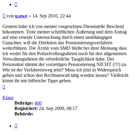
Zitieren
Beitrag
von
u.uwe
»
14. Sep 2010, 22:44
Gestern habe ich von meiner vorgesetzten Dienststelle Bescheid
bekommen. Trotz meiner schriftlichen Äußerung und dem Antrag
auf eine erneute Untersuchung durch einen unabhängigen
Gutachter, will die Direktion das Pensionierungsverfahren
weiterführen. Die Ärztin vom SMD bleibt bei ihrer Meinung dass
ich weder für den Polizeivollzugsdienst noch für den allgemeinen
Verwaltungsdienst die erforderliche Tauglichkeit habe. Der
Personalrat stimmt der vorzeitigen Pensionierung NICHT (!!!) zu.
Wie ist der Verfahrensweg jetzt? Muss ich jetzt in Widerspruch
gehen und schon den Rechtsanwalt tätig werden lassen? Vielleicht
könnt ihr mir hilfreiche Tipps geben.
Nach
oben
Klaus
Beiträge:
460
Registriert:
24. Sep 2009, 08:17
Behörde:
Zitieren