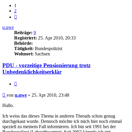
1
2
Nächste
u.uwe
Beiträge:
9
Registriert:
25. Apr 2010, 20:33
Behörde:
Tätigkeit:
Bundespolizist
Wohnort:
Sachsen
PDU - vorzeitige Pensionierung trotz
Unbedenklichkeitserklär
Zitieren
Beitrag
von
u.uwe
»
25. Apr 2010, 23:48
Hallo.
Ich weiss das dieses Thema in anderen Threads schon genug
durchgekaut wurde. Dennoch möchte ich mich hier noch einmal
speziell zu meinem Fall informieren. Ich bin seit 1991 bei der
Bundespolizei (Lebzeitbeamter). Seit 2002 kämpfe ich mit