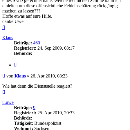
eines SMD gerechnet hätte. Welche rechtlichen Schritte kann ich
einleiten um diese offensichtliche Fehleinschätzung rückgängig
machen zu lassen???
Hoffe etwas auf eure Hilfe.
danke Uwe
Nach
oben
Klaus
Beiträge:
460
Registriert:
24. Sep 2009, 08:17
Behörde:
Zitieren
Beitrag
von
Klaus
»
26. Apr 2010, 08:23
Wie hat denn die Dienststelle reagiert?
Nach
oben
u.uwe
Beiträge:
9
Registriert:
25. Apr 2010, 20:33
Behörde:
Tätigkeit:
Bundespolizist
Wohnort:
Sachsen