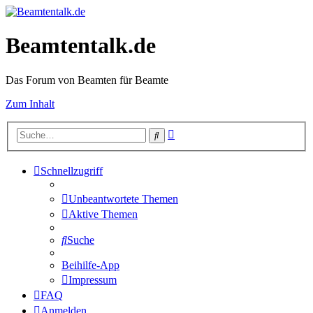
Beamtentalk.de
Das Forum von Beamten für Beamte
Zum Inhalt
Erweiterte
Suche
Suche
Schnellzugriff
Unbeantwortete Themen
Aktive Themen
Suche
Beihilfe-App
Impressum
FAQ
Anmelden