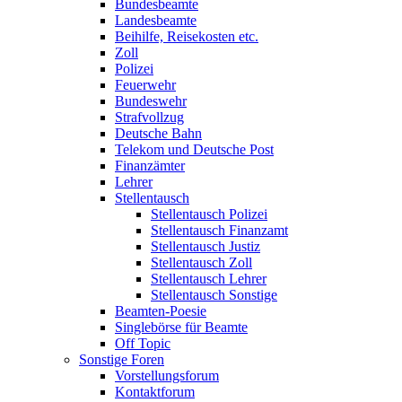
Bundesbeamte
Landesbeamte
Beihilfe, Reisekosten etc.
Zoll
Polizei
Feuerwehr
Bundeswehr
Strafvollzug
Deutsche Bahn
Telekom und Deutsche Post
Finanzämter
Lehrer
Stellentausch
Stellentausch Polizei
Stellentausch Finanzamt
Stellentausch Justiz
Stellentausch Zoll
Stellentausch Lehrer
Stellentausch Sonstige
Beamten-Poesie
Singlebörse für Beamte
Off Topic
Sonstige Foren
Vorstellungsforum
Kontaktforum