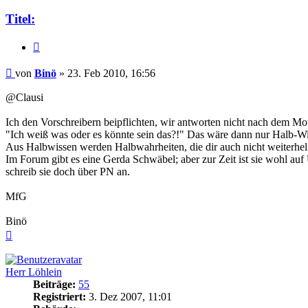
Titel:
Zitieren
Beitrag
von
Binö
»
23. Feb 2010, 16:56
@Clausi
Ich den Vorschreibern beipflichten, wir antworten nicht nach dem Mot
"Ich weiß was oder es könnte sein das?!" Das wäre dann nur Halb-Wi
Aus Halbwissen werden Halbwahrheiten, die dir auch nicht weiterhel
Im Forum gibt es eine Gerda Schwäbel; aber zur Zeit ist sie wohl auf
schreib sie doch über PN an.
MfG
Binö
Nach
oben
Herr Löhlein
Beiträge:
55
Registriert:
3. Dez 2007, 11:01