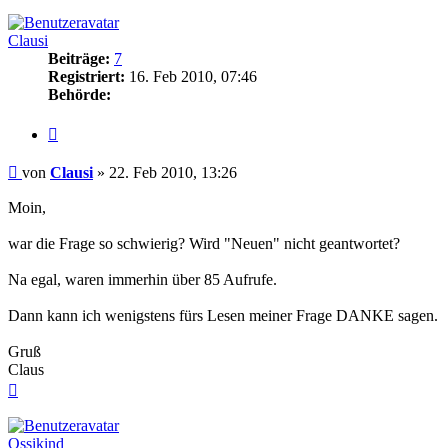
oben
Clausi
Beiträge:
7
Registriert:
16. Feb 2010, 07:46
Behörde:
Zitieren
Beitrag
von
Clausi
»
22. Feb 2010, 13:26
Moin,
war die Frage so schwierig? Wird "Neuen" nicht geantwortet?
Na egal, waren immerhin über 85 Aufrufe.
Dann kann ich wenigstens fürs Lesen meiner Frage DANKE sagen.
Gruß
Claus
Nach
oben
Ossikind