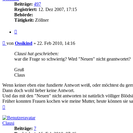
Beiträge:
497
Registriert:
12. Dez 2007, 17:15
Behörde:
Tätigkeit:
Zöllner
Zitieren
Beitrag
von
Ossikind
»
22. Feb 2010, 14:16
Clausi hat geschrieben:
war die Frage so schwierig? Wird "Neuen" nicht geantwortet?
Gruß
Claus
Wenn keiner eben eine fundierte Antwort weiß, oder möchtest du ger
Dann doch wohl lieber keine Antwort.
Und das mit den "Neuen" nicht antworten ist natürlich völliger Blöds
Früher konnten Frauen kochen wie meine Mutter, heute können sie sa
Nach
oben
Clausi
Beiträge:
7