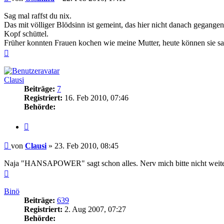
Sag mal raffst du nix.
Das mit völliger Blödsinn ist gemeint, das hier nicht danach gegangen 
Kopf schüttel.
Früher konnten Frauen kochen wie meine Mutter, heute können sie sa
Nach
oben
Clausi
Beiträge:
7
Registriert:
16. Feb 2010, 07:46
Behörde:
Zitieren
Beitrag
von
Clausi
»
23. Feb 2010, 08:45
Naja "HANSAPOWER" sagt schon alles. Nerv mich bitte nicht weiter,
Nach
oben
Binö
Beiträge:
639
Registriert:
2. Aug 2007, 07:27
Behörde: