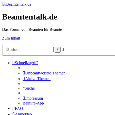
Beamtentalk.de
Das Forum von Beamten für Beamte
Zum Inhalt
Erweiterte
Suche
Suche
Schnellzugriff
Unbeantwortete Themen
Aktive Themen
Suche
Impressum
Beihilfe-App
FAQ
Anmelden