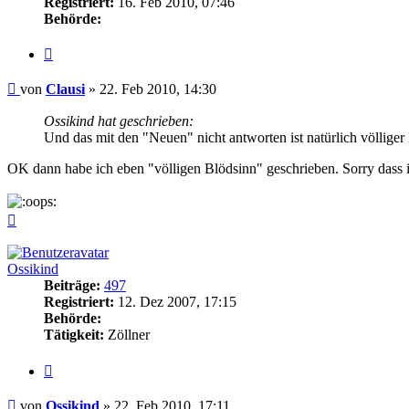
Registriert:
16. Feb 2010, 07:46
Behörde:
Zitieren
Beitrag
von
Clausi
»
22. Feb 2010, 14:30
Ossikind hat geschrieben:
Und das mit den "Neuen" nicht antworten ist natürlich völliger
OK dann habe ich eben "völligen Blödsinn" geschrieben. Sorry dass 
Nach
oben
Ossikind
Beiträge:
497
Registriert:
12. Dez 2007, 17:15
Behörde:
Tätigkeit:
Zöllner
Zitieren
Beitrag
von
Ossikind
»
22. Feb 2010, 17:11