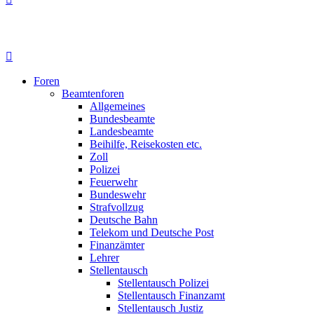
Foren
Beamtenforen
Allgemeines
Bundesbeamte
Landesbeamte
Beihilfe, Reisekosten etc.
Zoll
Polizei
Feuerwehr
Bundeswehr
Strafvollzug
Deutsche Bahn
Telekom und Deutsche Post
Finanzämter
Lehrer
Stellentausch
Stellentausch Polizei
Stellentausch Finanzamt
Stellentausch Justiz