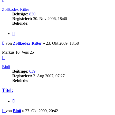
oben
Zollkodex-Ritter
Beiträge:
830
Registriert:
30. Nov 2006, 18:40
Behörde:
Zitieren
Beitrag
von
Zollkodex-Ritter
»
23. Okt 2009, 18:58
Markus 10, Vers 25
Nach
oben
Binö
Beiträge:
639
Registriert:
2. Aug 2007, 07:27
Behörde:
Titel:
Zitieren
Beitrag
von
Binö
»
23. Okt 2009, 20:42