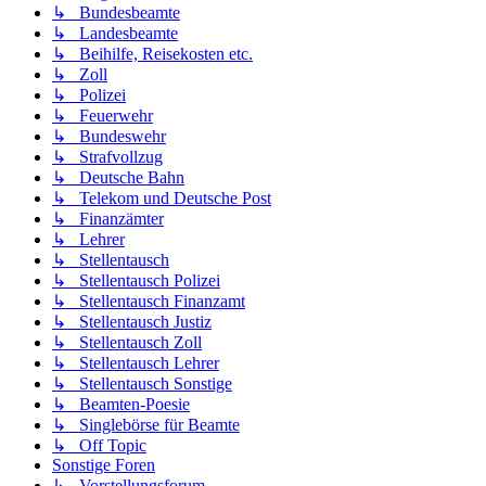
↳ Bundesbeamte
↳ Landesbeamte
↳ Beihilfe, Reisekosten etc.
↳ Zoll
↳ Polizei
↳ Feuerwehr
↳ Bundeswehr
↳ Strafvollzug
↳ Deutsche Bahn
↳ Telekom und Deutsche Post
↳ Finanzämter
↳ Lehrer
↳ Stellentausch
↳ Stellentausch Polizei
↳ Stellentausch Finanzamt
↳ Stellentausch Justiz
↳ Stellentausch Zoll
↳ Stellentausch Lehrer
↳ Stellentausch Sonstige
↳ Beamten-Poesie
↳ Singlebörse für Beamte
↳ Off Topic
Sonstige Foren
↳ Vorstellungsforum