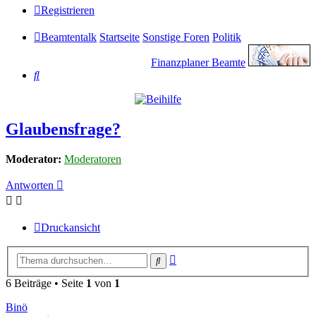
Registrieren
Beamtentalk
Startseite
Sonstige Foren
Politik
Finanzplaner Beamte
Suche
Glaubensfrage?
Moderator:
Moderatoren
Antworten
Druckansicht
Erweiterte
Suche
Suche
6 Beiträge • Seite
1
von
1
Binö