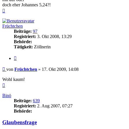
doch eher Johannes 5,24?!
Nach
oben
Früchtchen
Beiträge:
97
Registriert:
3. Okt 2008, 13:29
Behörde:
Tätigkeit:
Zöllnerin
Zitieren
Beitrag
von
Früchtchen
»
17. Okt 2009, 14:08
Wohl kaum!
Nach
oben
Binö
Beiträge:
639
Registriert:
2. Aug 2007, 07:27
Behörde:
Glaubensfrage