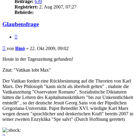
Beiträge:
639
Registriert:
2. Aug 2007, 07:27
Behörde:
Glaubensfrage
Zitieren
Beitrag
von
Binö
»
22. Okt 2009, 09:02
Heute in der Tageszeitung gefunden!
Zitat: "Vatikan lobt Max"
Der Vatikan fordert eine Rückbesinnung auf die Theorien von Karl
Marx. Der Philosoph "kann nicht als überholt gelten" , mahnte die
Vatikanzeitung "Osservatore Romano". Sozialistische Diktaturen
hätten die Lehren des Kapitalismuskritikers "bis zur Unkenntlichkeit
entstellt" , so der deutsche Jesuit Georg Sans von der Päpstlichen
Gregoriana-Universität. Papst Benedikt XVI. würdigte Karl Marx
wegen dessen "sprachlicher und denkerischen Kraft" bereits 2007 in
seiner zweiten Enzyklika "Spe salvi" (Durch Hoffnung gerettet)
Nach