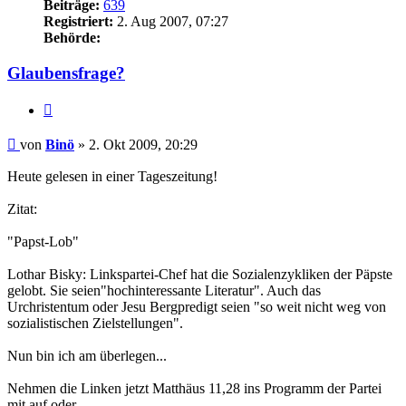
Beiträge:
639
Registriert:
2. Aug 2007, 07:27
Behörde:
Glaubensfrage?
Zitieren
Beitrag
von
Binö
»
2. Okt 2009, 20:29
Heute gelesen in einer Tageszeitung!
Zitat:
"Papst-Lob"
Lothar Bisky: Linkspartei-Chef hat die Sozialenzykliken der Päpste
gelobt. Sie seien"hochinteressante Literatur". Auch das
Urchristentum oder Jesu Bergpredigt seien "so weit nicht weg von
sozialistischen Zielstellungen".
Nun bin ich am überlegen...
Nehmen die Linken jetzt Matthäus 11,28 ins Programm der Partei
mit auf oder