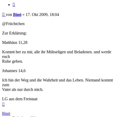
Zitieren
Beitrag
von
Binö
»
17. Okt 2009, 18:04
@Früchtchen
Zur Erklärung:
Matthäus 11,28
Kommt her zu mir, alle ihr Mühseligen und Beladenen. und werde
euch
Ruhe geben.
Johannes 14,6
Ich bin der Weg und die Wahrheit und das Leben. Niemand kommt
zum
Vater als nur durch mich.
LG aus dem Freistaat
Nach
oben
Binö