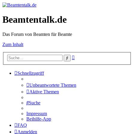
Beamtentalk.de
Das Forum von Beamten für Beamte
Zum Inhalt
Erweiterte
Suche
Suche
Schnellzugriff
Unbeantwortete Themen
Aktive Themen
Suche
Impressum
Beihilfe-App
FAQ
Anmelden