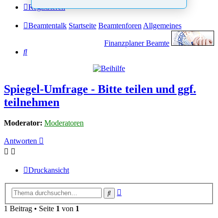
Registrieren
Beamtentalk
Startseite
Beamtenforen
Allgemeines
Finanzplaner Beamte
Suche
Spiegel-Umfrage - Bitte teilen und ggf.
teilnehmen
Moderator:
Moderatoren
Antworten
Druckansicht
Erweiterte
Suche
Suche
1 Beitrag • Seite
1
von
1