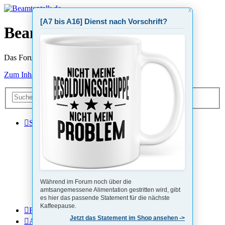
X
[A7 bis A16] Dienst nach Vorschrift?
Beamtentalk.de
Das Forum von Beamten für Beamte
Zum Inhalt
Erweiterte
Suche
Suche
Schnellzugriff
Unbeantwortete Themen
Aktive Themen
Suche
Während im Forum noch über die
amtsangemessene Alimentation gestritten wird, gibt
Beihilfe-App
es hier das passende Statement für die nächste
Impressum
Kaffeepause.
FAQ
Jetzt das Statement im Shop ansehen ->
Anmelden