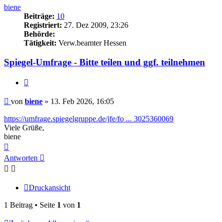
biene
Beiträge:
10
Registriert:
27. Dez 2009, 23:26
Behörde:
Tätigkeit:
Verw.beamter Hessen
Spiegel-Umfrage - Bitte teilen und ggf. teilnehmen
Zitieren
Beitrag
von
biene
»
13. Feb 2026, 16:05
https://umfrage.spiegelgruppe.de/jfe/fo ... 3025360069
Viele Grüße,
biene
Nach
oben
Antworten
Druckansicht
1 Beitrag • Seite
1
von
1