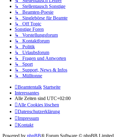
↳ Stellentausch Lehrer
↳ Stellentausch Sonstige
↳ Beamten-Poesie
↳ Singlebörse für Beamte
↳ Off Topic
Sonstige Foren
↳ Vorstellungsforum
↳ Kontaktforum
↳ Politik
↳ Urlaubsforum
↳ Fragen und Antworten
↳ Sport
↳ Support, News & Infos
↳ Mülltonne
Beamtentalk
Startseite
Interessantes
Alle Zeiten sind
UTC+02:00
Alle Cookies löschen
Datenschutzerklärung
Impressum
Kontakt
Powered by
phpBB
® Forum Software © phpBB Limited