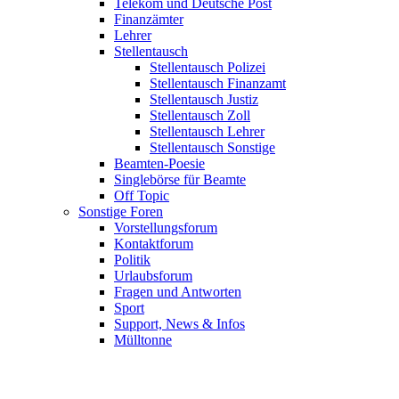
Telekom und Deutsche Post
Finanzämter
Lehrer
Stellentausch
Stellentausch Polizei
Stellentausch Finanzamt
Stellentausch Justiz
Stellentausch Zoll
Stellentausch Lehrer
Stellentausch Sonstige
Beamten-Poesie
Singlebörse für Beamte
Off Topic
Sonstige Foren
Vorstellungsforum
Kontaktforum
Politik
Urlaubsforum
Fragen und Antworten
Sport
Support, News & Infos
Mülltonne