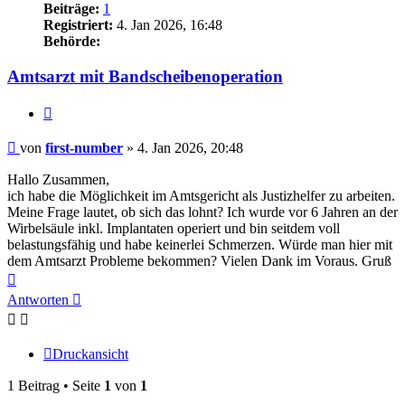
Beiträge:
1
Registriert:
4. Jan 2026, 16:48
Behörde:
Amtsarzt mit Bandscheibenoperation
Zitieren
Beitrag
von
first-number
»
4. Jan 2026, 20:48
Hallo Zusammen,
ich habe die Möglichkeit im Amtsgericht als Justizhelfer zu arbeiten.
Meine Frage lautet, ob sich das lohnt? Ich wurde vor 6 Jahren an der
Wirbelsäule inkl. Implantaten operiert und bin seitdem voll
belastungsfähig und habe keinerlei Schmerzen. Würde man hier mit
dem Amtsarzt Probleme bekommen? Vielen Dank im Voraus. Gruß
Nach
oben
Antworten
Druckansicht
1 Beitrag • Seite
1
von
1