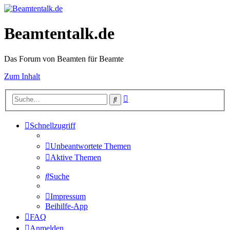
Beamtentalk.de
Das Forum von Beamten für Beamte
Zum Inhalt
Erweiterte
Suche
Suche
Schnellzugriff
Unbeantwortete Themen
Aktive Themen
Suche
Impressum
Beihilfe-App
FAQ
Anmelden