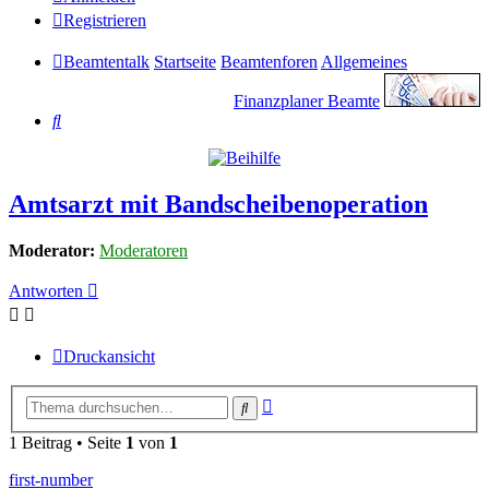
Registrieren
Beamtentalk
Startseite
Beamtenforen
Allgemeines
Finanzplaner Beamte
Suche
Amtsarzt mit Bandscheibenoperation
Moderator:
Moderatoren
Antworten
Druckansicht
Erweiterte
Suche
Suche
1 Beitrag • Seite
1
von
1
first-number