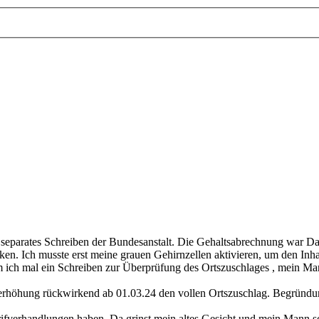
 separates Schreiben der Bundesanstalt. Die Gehaltsabrechnung war D
ken. Ich musste erst meine grauen Gehirnzellen aktivieren, um den Inha
ch mal ein Schreiben zur Überprüfung des Ortszuschlages , mein Mann,
höhung rückwirkend ab 01.03.24 den vollen Ortszuschlag. Begründung
rifverhandlungen haben. Da grinst mein altes Gesicht und mein Mann sc