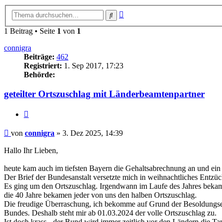
Erweiterte
Suche
Suche
1 Beitrag • Seite
1
von
1
connigra
Beiträge:
462
Registriert:
1. Sep 2017, 17:23
Behörde:
geteilter Ortszuschlag mit Länderbeamtenpartner
Zitieren
Beitrag
von
connigra
»
3. Dez 2025, 14:39
Hallo Ihr Lieben,
heute kam auch im tiefsten Bayern die Gehaltsabrechnung an und ein
Der Brief der Bundesanstalt versetzte mich in weihnachtliches Entzüc
Es ging um den Ortszuschlag. Irgendwann im Laufe des Jahres bekam i
die 40 Jahre bekamen jeder von uns den halben Ortszuschlag.
Die freudige Überraschung, ich bekomme auf Grund der Besoldungser
Bundes. Deshalb steht mir ab 01.03.2024 der volle Ortszuschlag zu.
Ist doch krass - der Bund wird immer zeitlich vor den Ländern die Ta