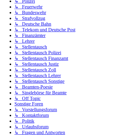
↳ Polizei
↳ Feuerwehr
↳ Bundeswehr
↳ Strafvollzug
↳ Deutsche Bahn
↳ Telekom und Deutsche Post
↳ Finanzämter
↳ Lehrer
↳ Stellentausch
↳ Stellentausch Polizei
↳ Stellentausch Finanzamt
↳ Stellentausch Justiz
↳ Stellentausch Zoll
↳ Stellentausch Lehrer
↳ Stellentausch Sonstige
↳ Beamten-Poesie
↳ Singlebörse für Beamte
↳ Off Topic
Sonstige Foren
↳ Vorstellungsforum
↳ Kontaktforum
↳ Politik
↳ Urlaubsforum
↳ Fragen und Antworten