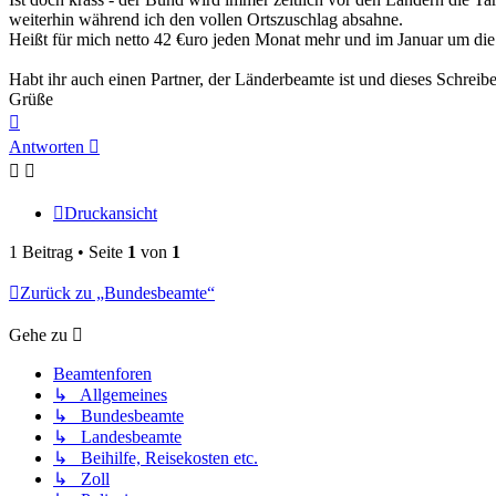
weiterhin während ich den vollen Ortszuschlag absahne.
Heißt für mich netto 42 €uro jeden Monat mehr und im Januar um die
Habt ihr auch einen Partner, der Länderbeamte ist und dieses Schre
Grüße
Nach
oben
Antworten
Druckansicht
1 Beitrag • Seite
1
von
1
Zurück zu „Bundesbeamte“
Gehe zu
Beamtenforen
↳ Allgemeines
↳ Bundesbeamte
↳ Landesbeamte
↳ Beihilfe, Reisekosten etc.
↳ Zoll