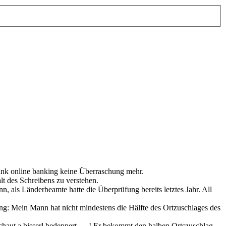
ank online banking keine Überraschung mehr.
lt des Schreibens zu verstehen.
 als Länderbeamte hatte die Überprüfung bereits letztes Jahr. All
: Mein Mann hat nicht mindestens die Hälfte des Ortzuschlages des
haut a bisserl bedeppert..... ! Er bekommt den halben Ortszuschlag