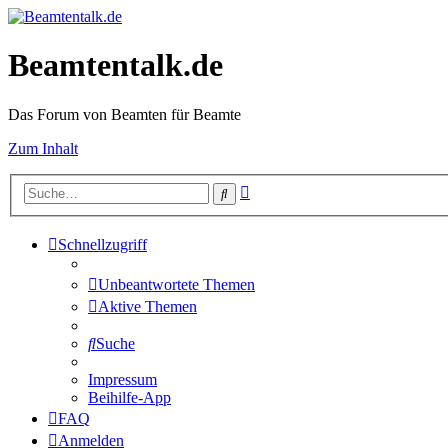
Beamtentalk.de
Das Forum von Beamten für Beamte
Zum Inhalt
Erweiterte
Suche
Suche
Schnellzugriff
Unbeantwortete Themen
Aktive Themen
Suche
Impressum
Beihilfe-App
FAQ
Anmelden