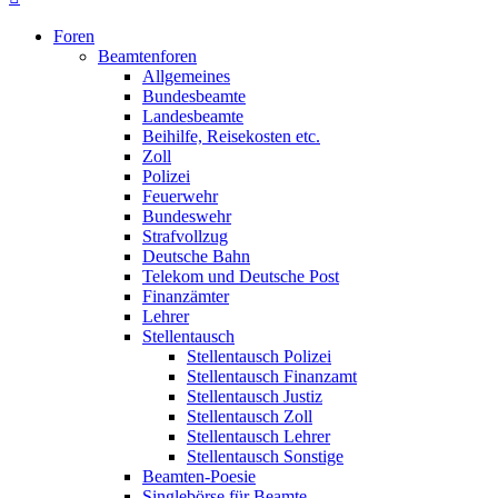
Foren
Beamtenforen
Allgemeines
Bundesbeamte
Landesbeamte
Beihilfe, Reisekosten etc.
Zoll
Polizei
Feuerwehr
Bundeswehr
Strafvollzug
Deutsche Bahn
Telekom und Deutsche Post
Finanzämter
Lehrer
Stellentausch
Stellentausch Polizei
Stellentausch Finanzamt
Stellentausch Justiz
Stellentausch Zoll
Stellentausch Lehrer
Stellentausch Sonstige
Beamten-Poesie
Singlebörse für Beamte