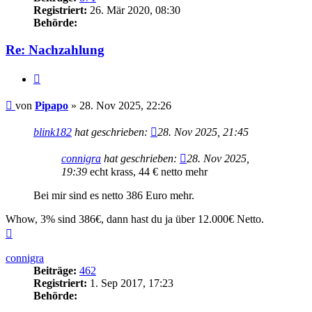
Registriert:
26. Mär 2020, 08:30
Behörde:
Re: Nachzahlung
Zitieren
Beitrag
von
Pipapo
»
28. Nov 2025, 22:26
blink182
hat geschrieben:
28. Nov 2025, 21:45
connigra
hat geschrieben:
28. Nov 2025,
19:39
echt krass, 44 € netto mehr
Bei mir sind es netto 386 Euro mehr.
Whow, 3% sind 386€, dann hast du ja über 12.000€ Netto.
Nach
oben
connigra
Beiträge:
462
Registriert:
1. Sep 2017, 17:23
Behörde: