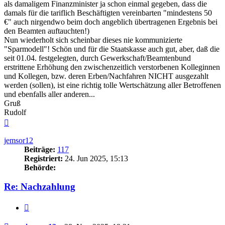
als damaligem Finanzminister ja schon einmal gegeben, dass die
damals für die tariflich Beschäftigten vereinbarten "mindestens 50
€" auch nirgendwo beim doch angeblich übertragenen Ergebnis bei
den Beamten auftauchten!)
Nun wiederholt sich scheinbar dieses nie kommunizierte
"Sparmodell"! Schön und für die Staatskasse auch gut, aber, daß die
seit 01.04. festgelegten, durch Gewerkschaft/Beamtenbund
erstrittene Erhöhung den zwischenzeitlich verstorbenen Kolleginnen
und Kollegen, bzw. deren Erben/Nachfahren NICHT ausgezahlt
werden (sollen), ist eine richtig tolle Wertschätzung aller Betroffenen
und ebenfalls aller anderen...
Gruß
Rudolf
Nach
oben
jemsor12
Beiträge:
117
Registriert:
24. Jun 2025, 15:13
Behörde:
Re: Nachzahlung
Zitieren
Beitrag