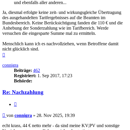
und ebenfalls aller anderen...
Ja, diesmal erfolgte keine zeit- und wirkungsgleiche Übertragung
des ausgehandelten Tarifergebnisses auf die Beamten im
Bundesbereich. Keine Berücksichtigung fanden die 110 € und die
Anhebung der Sonderzahlung wie im Tarifbereich. Werde
versuchen die eingesparte Summe mal zu ermitteln.
Menschlich kann ich es nachvollziehen, wenn Betroffene damit
nicht glücklich sind.
Nach
oben
connigra
Beiträge:
462
Registriert:
1. Sep 2017, 17:23
Behörde:
Re: Nachzahlung
Zitieren
Beitrag
von
connigra
»
28. Nov 2025, 19:39
echt krass, 44 € netto mehr - da sind meine KV;PV und sonstige