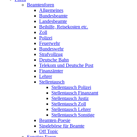
Beamtenforen
Allgemeines
Bundesbeamte
Landesbeamte
Beihilfe, Reisekosten etc.
Zoll
Polizei
Feuerwehr
Bundeswehr
Strafvollzug
Deutsche Bahn
Telekom und Deutsche Post
Finanzämter
Lehrer
Stellentausch
Stellentausch Polizei
Stellentausch Finanzamt
Stellentausch Justiz
Stellentausch Zoll
Stellentausch Lehrer
Stellentausch Sonstige
Beamten-Poesie
Singlebörse für Beamte
Off Topic
Sonstige Foren