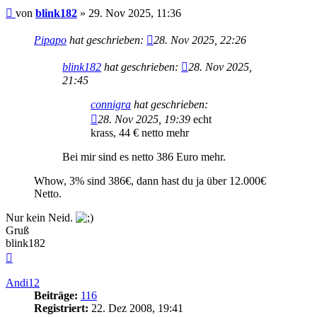
Beitrag
von
blink182
»
29. Nov 2025, 11:36
Pipapo
hat geschrieben:
28. Nov 2025, 22:26
blink182
hat geschrieben:
28. Nov 2025,
21:45
connigra
hat geschrieben:
28. Nov 2025, 19:39
echt
krass, 44 € netto mehr
Bei mir sind es netto 386 Euro mehr.
Whow, 3% sind 386€, dann hast du ja über 12.000€
Netto.
Nur kein Neid.
Gruß
blink182
Nach
oben
Andi12
Beiträge:
116
Registriert:
22. Dez 2008, 19:41