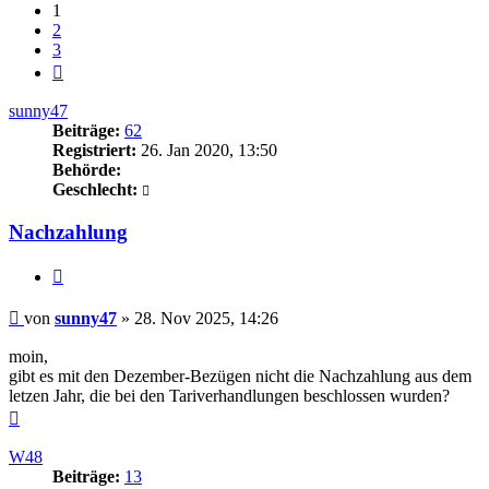
1
2
3
Nächste
sunny47
Beiträge:
62
Registriert:
26. Jan 2020, 13:50
Behörde:
Geschlecht:
Nachzahlung
Zitieren
Beitrag
von
sunny47
»
28. Nov 2025, 14:26
moin,
gibt es mit den Dezember-Bezügen nicht die Nachzahlung aus dem
letzen Jahr, die bei den Tariverhandlungen beschlossen wurden?
Nach
oben
W48
Beiträge:
13