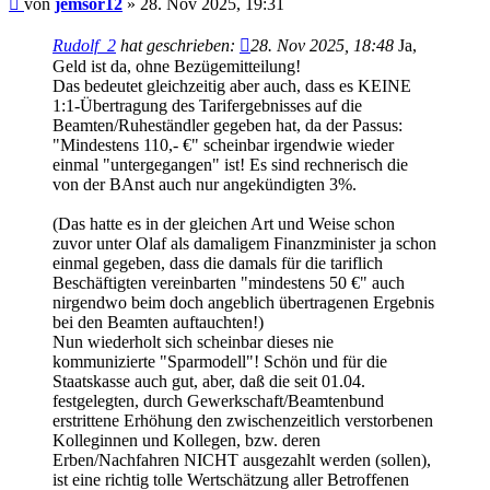
von
jemsor12
»
28. Nov 2025, 19:31
Rudolf_2
hat geschrieben:
28. Nov 2025, 18:48
Ja,
Geld ist da, ohne Bezügemitteilung!
Das bedeutet gleichzeitig aber auch, dass es KEINE
1:1-Übertragung des Tarifergebnisses auf die
Beamten/Ruheständler gegeben hat, da der Passus:
"Mindestens 110,- €" scheinbar irgendwie wieder
einmal "untergegangen" ist! Es sind rechnerisch die
von der BAnst auch nur angekündigten 3%.
(Das hatte es in der gleichen Art und Weise schon
zuvor unter Olaf als damaligem Finanzminister ja schon
einmal gegeben, dass die damals für die tariflich
Beschäftigten vereinbarten "mindestens 50 €" auch
nirgendwo beim doch angeblich übertragenen Ergebnis
bei den Beamten auftauchten!)
Nun wiederholt sich scheinbar dieses nie
kommunizierte "Sparmodell"! Schön und für die
Staatskasse auch gut, aber, daß die seit 01.04.
festgelegten, durch Gewerkschaft/Beamtenbund
erstrittene Erhöhung den zwischenzeitlich verstorbenen
Kolleginnen und Kollegen, bzw. deren
Erben/Nachfahren NICHT ausgezahlt werden (sollen),
ist eine richtig tolle Wertschätzung aller Betroffenen