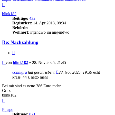
Nach
oben
blink182
Beiträge:
432
Registriert:
14. Apr 2013, 08:34
Behörde:
Wohnort:
irgendwo im nirgendwo
Re: Nachzahlung
Zitieren
Beitrag
von
blink182
»
28. Nov 2025, 21:45
connigra
hat geschrieben:
28. Nov 2025, 19:39
echt
krass, 44 € netto mehr
Bei mir sind es netto 386 Euro mehr.
Gruß
blink182
Nach
oben
Pipapo
Beiträge:
871