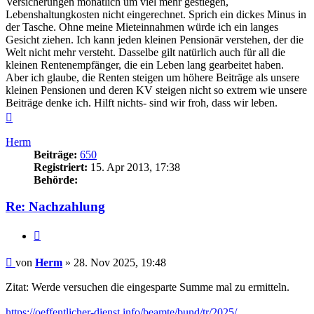
Versicherungen monatlich um viel mehr gestiegen,
Lebenshaltungkosten nicht eingerechnet. Sprich ein dickes Minus in
der Tasche. Ohne meine Mieteinnahmen würde ich ein langes
Gesicht ziehen. Ich kann jeden kleinen Pensionär verstehen, der die
Welt nicht mehr versteht. Dasselbe gilt natürlich auch für all die
kleinen Rentenempfänger, die ein Leben lang gearbeitet haben.
Aber ich glaube, die Renten steigen um höhere Beiträge als unsere
kleinen Pensionen und deren KV steigen nicht so extrem wie unsere
Beiträge denke ich. Hilft nichts- sind wir froh, dass wir leben.
Nach
oben
Herm
Beiträge:
650
Registriert:
15. Apr 2013, 17:38
Behörde:
Re: Nachzahlung
Zitieren
Beitrag
von
Herm
»
28. Nov 2025, 19:48
Zitat: Werde versuchen die eingesparte Summe mal zu ermitteln.
https://oeffentlicher-dienst.info/beamte/bund/tr/2025/