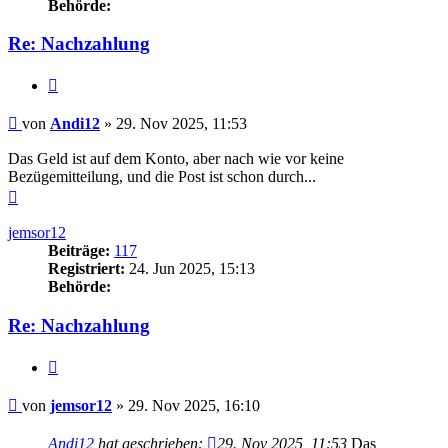
Behörde:
Re: Nachzahlung
Zitieren
Beitrag
von
Andi12
»
29. Nov 2025, 11:53
Das Geld ist auf dem Konto, aber nach wie vor keine
Bezügemitteilung, und die Post ist schon durch...
Nach
oben
jemsor12
Beiträge:
117
Registriert:
24. Jun 2025, 15:13
Behörde:
Re: Nachzahlung
Zitieren
Beitrag
von
jemsor12
»
29. Nov 2025, 16:10
Andi12
hat geschrieben:
29. Nov 2025, 11:53
Das