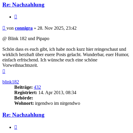
Re: Nachzahlung
Zitieren
Beitrag
von
connigra
»
28. Nov 2025, 23:42
@ Blink 182 und Pipapo
Schön dass es euch gibt, ich habe noch kurz hier reingeschaut und
wirklich herzhaft über euere Posts gelacht. Wunderbar, euer Humor,
einfach erfrischend. Ich wünsche euch eine schöne
Vorweihnachtszeit.
Nach
oben
blink182
Beiträge:
432
Registriert:
14. Apr 2013, 08:34
Behörde:
Wohnort:
irgendwo im nirgendwo
Re: Nachzahlung
Zitieren