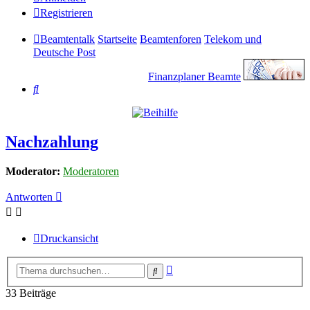
Registrieren
Beamtentalk
Startseite
Beamtenforen
Telekom und
Deutsche Post
Finanzplaner Beamte
Suche
Nachzahlung
Moderator:
Moderatoren
Antworten
Druckansicht
Erweiterte
Suche
Suche
33 Beiträge