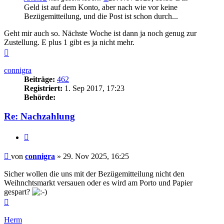
Geld ist auf dem Konto, aber nach wie vor keine
Bezügemitteilung, und die Post ist schon durch...
Geht mir auch so. Nächste Woche ist dann ja noch genug zur
Zustellung. E plus 1 gibt es ja nicht mehr.
Nach
oben
connigra
Beiträge:
462
Registriert:
1. Sep 2017, 17:23
Behörde:
Re: Nachzahlung
Zitieren
Beitrag
von
connigra
»
29. Nov 2025, 16:25
Sicher wollen die uns mit der Bezügemitteilung nicht den
Weihnchtsmarkt versauen oder es wird am Porto und Papier
gespart?
Nach
oben
Herm