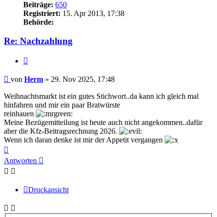
Beiträge:
650
Registriert:
15. Apr 2013, 17:38
Behörde:
Re: Nachzahlung
Zitieren
Beitrag
von
Herm
»
29. Nov 2025, 17:48
Weihnachtsmarkt ist ein gutes Stichwort..da kann ich gleich mal
hinfahren und mir ein paar Bratwürste
reinhauen
Meine Bezügemitteilung ist heute auch nicht angekommen..dafür
aber die Kfz-Beitragsrechnung 2026.
Wenn ich daran denke ist mir der Appetit vergangen
Nach
oben
Antworten
Druckansicht