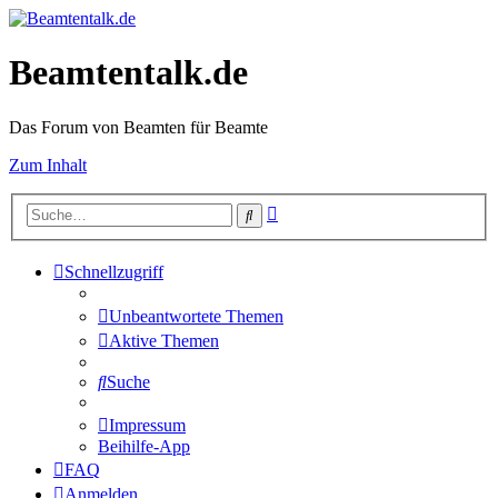
Beamtentalk.de
Das Forum von Beamten für Beamte
Zum Inhalt
Erweiterte
Suche
Suche
Schnellzugriff
Unbeantwortete Themen
Aktive Themen
Suche
Impressum
Beihilfe-App
FAQ
Anmelden