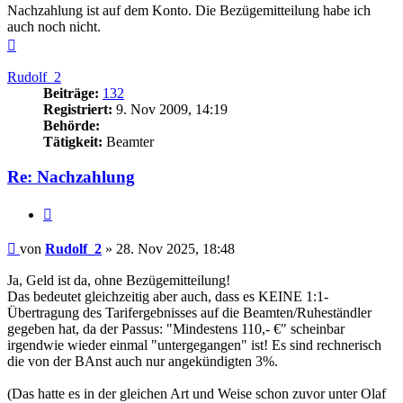
Nachzahlung ist auf dem Konto. Die Bezügemitteilung habe ich
auch noch nicht.
Nach
oben
Rudolf_2
Beiträge:
132
Registriert:
9. Nov 2009, 14:19
Behörde:
Tätigkeit:
Beamter
Re: Nachzahlung
Zitieren
Beitrag
von
Rudolf_2
»
28. Nov 2025, 18:48
Ja, Geld ist da, ohne Bezügemitteilung!
Das bedeutet gleichzeitig aber auch, dass es KEINE 1:1-
Übertragung des Tarifergebnisses auf die Beamten/Ruheständler
gegeben hat, da der Passus: "Mindestens 110,- €" scheinbar
irgendwie wieder einmal "untergegangen" ist! Es sind rechnerisch
die von der BAnst auch nur angekündigten 3%.
(Das hatte es in der gleichen Art und Weise schon zuvor unter Olaf