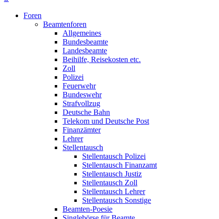
Foren
Beamtenforen
Allgemeines
Bundesbeamte
Landesbeamte
Beihilfe, Reisekosten etc.
Zoll
Polizei
Feuerwehr
Bundeswehr
Strafvollzug
Deutsche Bahn
Telekom und Deutsche Post
Finanzämter
Lehrer
Stellentausch
Stellentausch Polizei
Stellentausch Finanzamt
Stellentausch Justiz
Stellentausch Zoll
Stellentausch Lehrer
Stellentausch Sonstige
Beamten-Poesie
Singlebörse für Beamte