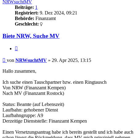
NRWsuchtMV
Beiträge:
1
Registriert:
9. Dez 2024, 09:21
Behörde:
Finanzamt
Geschlecht:
Biete NRW, Suche MV
Zitieren
Beitrag
von
NRWsuchtMV
»
29. Apr 2025, 13:15
Hallo zusammen,
Ich suche einen Tauschpartner bzw. einen Ringtausch
Von NRW (Finanzamt Kempen)
Nach MV (Finanzamt Rostock)
Status: Beamte (auf Lebenszeit)
Laufbahn: gehobener Dienst
Laufbahngruppe: A9
Derzeitige Dienststelle: Finanzamt Kempen
Einen Versetzungsantrag habe ich bereits gestellt und ich habe auch
schon längst die Rückmeldung, dass MV mich prinzipiell nehmen