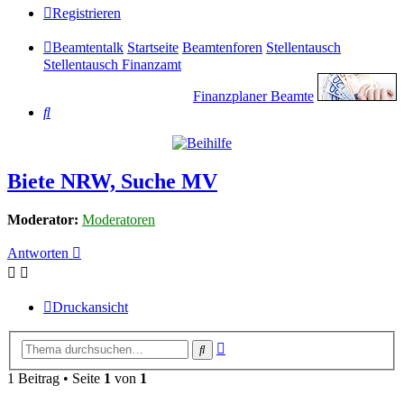
Registrieren
Beamtentalk
Startseite
Beamtenforen
Stellentausch
Stellentausch Finanzamt
Finanzplaner Beamte
Suche
Biete NRW, Suche MV
Moderator:
Moderatoren
Antworten
Druckansicht
Erweiterte
Suche
Suche
1 Beitrag • Seite
1
von
1