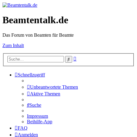
Beamtentalk.de
Das Forum von Beamten für Beamte
Zum Inhalt
Erweiterte
Suche
Suche
Schnellzugriff
Unbeantwortete Themen
Aktive Themen
Suche
Impressum
Beihilfe-App
FAQ
Anmelden