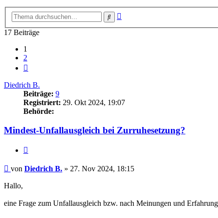
Erweiterte
Suche
Suche
17 Beiträge
1
2
Nächste
Diedrich B.
Beiträge:
9
Registriert:
29. Okt 2024, 19:07
Behörde:
Mindest-Unfallausgleich bei Zurruhesetzung?
Zitieren
Beitrag
von
Diedrich B.
»
27. Nov 2024, 18:15
Hallo,
eine Frage zum Unfallausgleich bzw. nach Meinungen und Erfahrunge