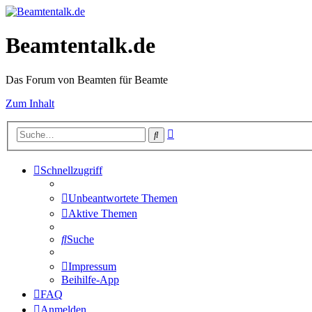
Beamtentalk.de
Das Forum von Beamten für Beamte
Zum Inhalt
Erweiterte
Suche
Suche
Schnellzugriff
Unbeantwortete Themen
Aktive Themen
Suche
Impressum
Beihilfe-App
FAQ
Anmelden