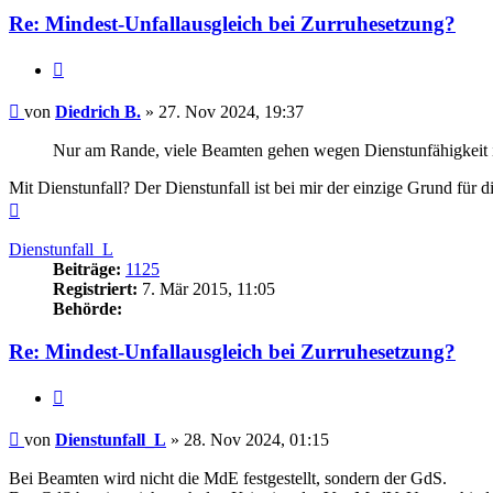
Re: Mindest-Unfallausgleich bei Zurruhesetzung?
Zitieren
Beitrag
von
Diedrich B.
»
27. Nov 2024, 19:37
Nur am Rande, viele Beamten gehen wegen Dienstunfähigkeit
Mit Dienstunfall? Der Dienstunfall ist bei mir der einzige Grund für 
Nach
oben
Dienstunfall_L
Beiträge:
1125
Registriert:
7. Mär 2015, 11:05
Behörde:
Re: Mindest-Unfallausgleich bei Zurruhesetzung?
Zitieren
Beitrag
von
Dienstunfall_L
»
28. Nov 2024, 01:15
Bei Beamten wird nicht die MdE festgestellt, sondern der GdS.