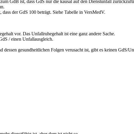
 zum GdB ist, dass GdS nur die kausal auf den Dienstunfall zurückzuf
un.
t, dass der GdS 100 beträgt. Siehe Tabelle in VersMedV.
egehalt vor. Das Unfallruhegehalt ist eine ganz andere Sache.
 GdS / einen Unfallausgleich.
d dessen gesundheitlichen Folgen verusacht ist, gibt es keinen GdS/Unf
hr dienstfähig ist, aber dem ist nicht so.