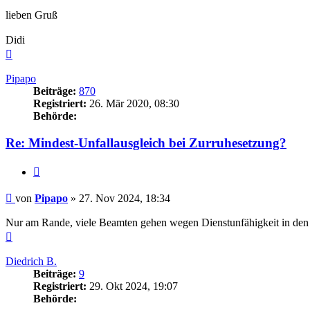
lieben Gruß
Didi
Nach
oben
Pipapo
Beiträge:
870
Registriert:
26. Mär 2020, 08:30
Behörde:
Re: Mindest-Unfallausgleich bei Zurruhesetzung?
Zitieren
Beitrag
von
Pipapo
»
27. Nov 2024, 18:34
Nur am Rande, viele Beamten gehen wegen Dienstunfähigkeit in de
Nach
oben
Diedrich B.
Beiträge:
9
Registriert:
29. Okt 2024, 19:07
Behörde: