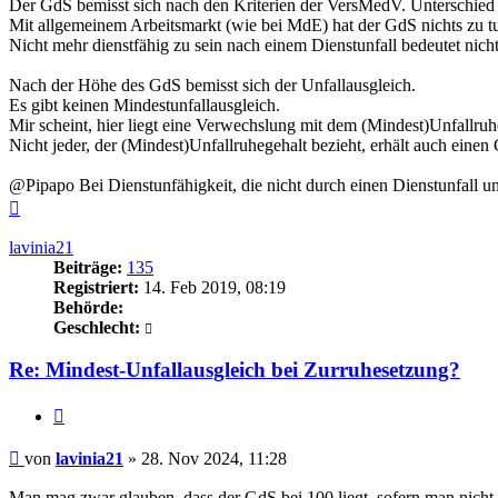
Der GdS bemisst sich nach den Kriterien der VersMedV. Unterschied
Mit allgemeinem Arbeitsmarkt (wie bei MdE) hat der GdS nichts zu t
Nicht mehr dienstfähig zu sein nach einem Dienstunfall bedeutet nich
Nach der Höhe des GdS bemisst sich der Unfallausgleich.
Es gibt keinen Mindestunfallausgleich.
Mir scheint, hier liegt eine Verwechslung mit dem (Mindest)Unfallruh
Nicht jeder, der (Mindest)Unfallruhegehalt bezieht, erhält auch einen
@Pipapo Bei Dienstunfähigkeit, die nicht durch einen Dienstunfall un
Nach
oben
lavinia21
Beiträge:
135
Registriert:
14. Feb 2019, 08:19
Behörde:
Geschlecht:
Re: Mindest-Unfallausgleich bei Zurruhesetzung?
Zitieren
Beitrag
von
lavinia21
»
28. Nov 2024, 11:28
Man mag zwar glauben, dass der GdS bei 100 liegt, sofern man nicht me