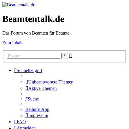
Beamtentalk.de
Das Forum von Beamten für Beamte
Zum Inhalt
Erweiterte
Suche
Suche
Schnellzugriff
Unbeantwortete Themen
Aktive Themen
Suche
Beihilfe-App
Impressum
FAQ
Anmelden