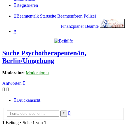
Registrieren
Beamtentalk
Startseite
Beamtenforen
Polizei
Finanzplaner Beamte
Suche
Suche Psychotherapeuten/in,
Berlin/Umgebung
Moderator:
Moderatoren
Antworten
Druckansicht
Erweiterte
Suche
Suche
1 Beitrag • Seite
1
von
1