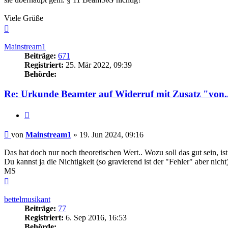
Viele Grüße
Nach
oben
Mainstream1
Beiträge:
671
Registriert:
25. Mär 2022, 09:39
Behörde:
Re: Urkunde Beamter auf Widerruf mit Zusatz "von..
Zitieren
Beitrag
von
Mainstream1
»
19. Jun 2024, 09:16
Das hat doch nur noch theoretischen Wert.. Wozu soll das gut sein, is
Du kannst ja die Nichtigkeit (so gravierend ist der "Fehler" aber nic
MS
Nach
oben
bettelmusikant
Beiträge:
77
Registriert:
6. Sep 2016, 16:53
Behörde: