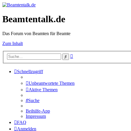
Beamtentalk.de
Das Forum von Beamten für Beamte
Zum Inhalt
Erweiterte
Suche
Suche
Schnellzugriff
Unbeantwortete Themen
Aktive Themen
Suche
Beihilfe-App
Impressum
FAQ
Anmelden