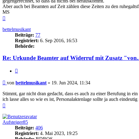
gegengerechnet, so dass da nichts bei herauskommt.
Aber auch bei Beamten auf Zeit zählen diese Zeiten zu den ruhegaltsf
MS
Nach
oben
bettelmusikant
Beiträge:
77
Registriert:
6. Sep 2016, 16:53
Behörde:
Re: Urkunde Beamter auf Widerruf mit Zusatz "von..
Zitieren
Beitrag
von
bettelmusikant
»
19. Jun 2024, 11:34
Stimmt, gar nicht dran gedacht, dass es auch zu einer Berufung in ei
ich lasse alles so wie es ist, Personalaktenlage sollte ja auch eindeutig 
Nach
oben
Aufsteiger85
Beiträge:
406
Registriert:
4. Mai 2023, 19:25
Behörde:
BDBOS