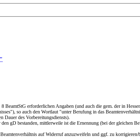
s"
. § 8 BeamtStG erforderlichen Angaben (und auch die gem. der in Hess
es"), so auch den Wortlaut "unter Berufung in das Beamtenverhältnis
n Dauer des Vorbereitungsdiensts).
für den gD bestanden, mittlerweile ist die Ernennung (bei der gleich
as Beamtenverhältnis auf Widerruf anzuzweifeln und ggf. zu korrigieren