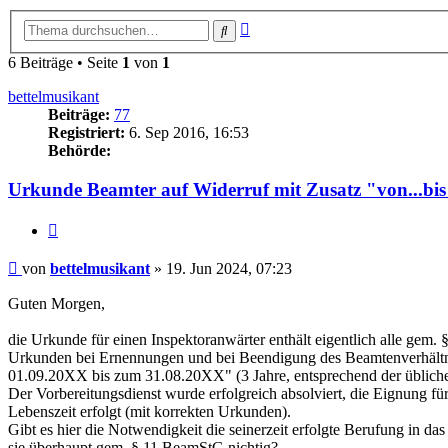
Erweiterte
Suche
Suche
6 Beiträge • Seite
1
von
1
bettelmusikant
Beiträge:
77
Registriert:
6. Sep 2016, 16:53
Behörde:
Urkunde Beamter auf Widerruf mit Zusatz "von...bi
Zitieren
Beitrag
von
bettelmusikant
»
19. Jun 2024, 07:23
Guten Morgen,
die Urkunde für einen Inspektoranwärter enthält eigentlich alle gem
Urkunden bei Ernennungen und bei Beendigung des Beamtenverhältniss
01.09.20XX bis zum 31.08.20XX" (3 Jahre, entsprechend der übliche
Der Vorbereitungsdienst wurde erfolgreich absolviert, die Eignung 
Lebenszeit erfolgt (mit korrekten Urkunden).
Gibt es hier die Notwendigkeit die seinerzeit erfolgte Berufung in d
sie überhaupt gem. § 11 BeamStG nichtig?