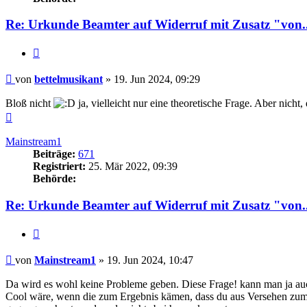
Re: Urkunde Beamter auf Widerruf mit Zusatz "von..
Zitieren
Beitrag
von
bettelmusikant
»
19. Jun 2024, 09:29
Bloß nicht
ja, vielleicht nur eine theoretische Frage. Aber nicht
Nach
oben
Mainstream1
Beiträge:
671
Registriert:
25. Mär 2022, 09:39
Behörde:
Re: Urkunde Beamter auf Widerruf mit Zusatz "von..
Zitieren
Beitrag
von
Mainstream1
»
19. Jun 2024, 10:47
Da wird es wohl keine Probleme geben. Diese Frage! kann man ja auch 
Cool wäre, wenn die zum Ergebnis kämen, dass du aus Versehen zum 