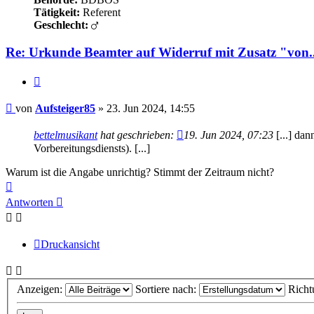
Tätigkeit:
Referent
Geschlecht:
Re: Urkunde Beamter auf Widerruf mit Zusatz "von..
Zitieren
Beitrag
von
Aufsteiger85
»
23. Jun 2024, 14:55
bettelmusikant
hat geschrieben:
19. Jun 2024, 07:23
[...] da
Vorbereitungsdiensts). [...]
Warum ist die Angabe unrichtig? Stimmt der Zeitraum nicht?
Nach
oben
Antworten
Druckansicht
Anzeigen:
Sortiere nach:
Richt