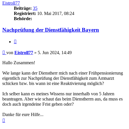
Eistroll77
Beiträge:
35
Registriert:
10. Mai 2017, 08:24
Behörde:
Nachprüfung der Dienstfähigkeit Bayern
Zitieren
Beitrag
von
Eistroll77
»
5. Jun 2024, 14:49
Hallo Zusammen!
Wie lange kann der Dienstherr mich nach einer Frühpensionierung
eigentlich zur Nachprüfung der Dienstfähigkeit zum Amtsarzt
schicken bzw. bis wann ist eine Reaktivierung möglich?
Ich selber kann es meines Wissens nur innerhalb von 5 Jahren
beantragen. Aber wie schaut das beim Dienstherrn aus, da muss es
doch auch irgendeine Frist geben oder?
Danke für eure Hilfe...
Nach
oben