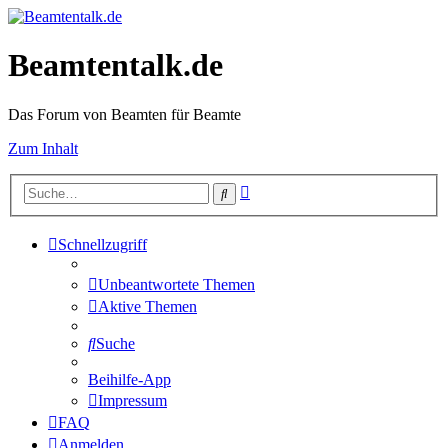
Beamtentalk.de
Das Forum von Beamten für Beamte
Zum Inhalt
Erweiterte
Suche
Suche
Schnellzugriff
Unbeantwortete Themen
Aktive Themen
Suche
Beihilfe-App
Impressum
FAQ
Anmelden