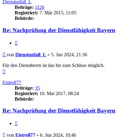
Dienstunfall_L
Beiträge:
1126
Registriert:
7. Mär 2015, 11:05
Behörde:
Re: Nachprüfung der Dienstfähigkeit Bayern
Zitieren
Beitrag
von
Dienstunfall_L
»
5. Jun 2024, 21:36
Für den Dienstherrn ist das bis zum Schluss möglich.
Nach
oben
Eistroll77
Beiträge:
35
Registriert:
10. Mai 2017, 08:24
Behörde:
Re: Nachprüfung der Dienstfähigkeit Bayern
Zitieren
Beitrag
von
Eistroll77
»
6. Jun 2024, 10:46