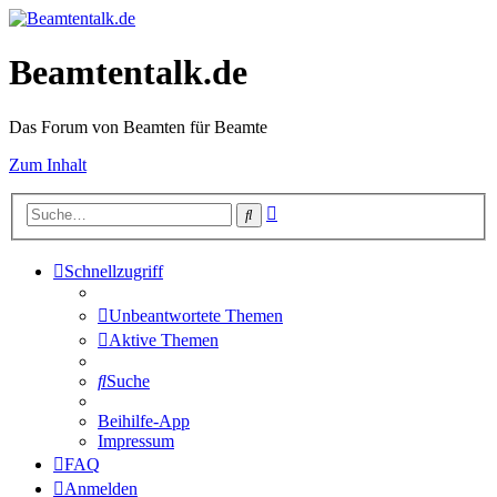
Beamtentalk.de
Das Forum von Beamten für Beamte
Zum Inhalt
Erweiterte
Suche
Suche
Schnellzugriff
Unbeantwortete Themen
Aktive Themen
Suche
Beihilfe-App
Impressum
FAQ
Anmelden