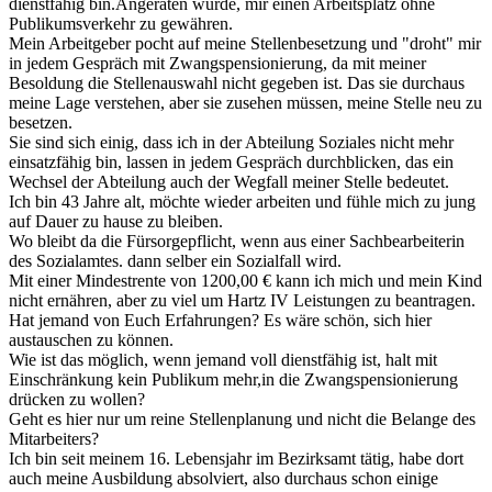
dienstfähig bin.Angeraten wurde, mir einen Arbeitsplatz ohne
Publikumsverkehr zu gewähren.
Mein Arbeitgeber pocht auf meine Stellenbesetzung und "droht" mir
in jedem Gespräch mit Zwangspensionierung, da mit meiner
Besoldung die Stellenauswahl nicht gegeben ist. Das sie durchaus
meine Lage verstehen, aber sie zusehen müssen, meine Stelle neu zu
besetzen.
Sie sind sich einig, dass ich in der Abteilung Soziales nicht mehr
einsatzfähig bin, lassen in jedem Gespräch durchblicken, das ein
Wechsel der Abteilung auch der Wegfall meiner Stelle bedeutet.
Ich bin 43 Jahre alt, möchte wieder arbeiten und fühle mich zu jung
auf Dauer zu hause zu bleiben.
Wo bleibt da die Fürsorgepflicht, wenn aus einer Sachbearbeiterin
des Sozialamtes. dann selber ein Sozialfall wird.
Mit einer Mindestrente von 1200,00 € kann ich mich und mein Kind
nicht ernähren, aber zu viel um Hartz IV Leistungen zu beantragen.
Hat jemand von Euch Erfahrungen? Es wäre schön, sich hier
austauschen zu können.
Wie ist das möglich, wenn jemand voll dienstfähig ist, halt mit
Einschränkung kein Publikum mehr,in die Zwangspensionierung
drücken zu wollen?
Geht es hier nur um reine Stellenplanung und nicht die Belange des
Mitarbeiters?
Ich bin seit meinem 16. Lebensjahr im Bezirksamt tätig, habe dort
auch meine Ausbildung absolviert, also durchaus schon einige