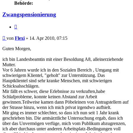
Behörde:
Zwangspensionierung
Zitieren
Beitrag
von
Flexi
»
14. Apr 2010, 07:15
Guten Morgen,
ich bin Landesbeamtin mit einer Besoldung A8, alleinerziehende
Mutter.
Vor 6 Jahren wurde ich in den Sozialen Bereich , Umgang mit
schwierigem Klientel, "geholt" zur Unterstützung. Das
Hauptklientel sind sehr kranke Menschen, mit schwierigen
Schicksalsschlägen.
Mir fällt es schwer, diese Erlebnisse zu verkraften,habe
Schlafprobleme, konnte keinen Abstand zur Arbeit
gewinnen.Teilweise kamen dann Pöbeleinen von Antragstellern auf
der Strasse hinzu, wenn ich mich privat irgendwo aufhielt.
Mir ging es immer schlechter, so dass ich nun seit 1 Jahr krank
geschrieben bin. Die amtsärztliche Untersuchung ergab, dass ich
über das Unvermögen verfüge, mich vom Publikum abzugrenzen,
ich aber durchaus unter anderen Arbeitsplatz-Bedingungen voll