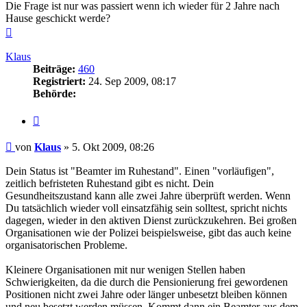
Die Frage ist nur was passiert wenn ich wieder für 2 Jahre nach
Hause geschickt werde?
Nach
oben
Klaus
Beiträge:
460
Registriert:
24. Sep 2009, 08:17
Behörde:
Zitieren
Beitrag
von
Klaus
»
5. Okt 2009, 08:26
Dein Status ist "Beamter im Ruhestand". Einen "vorläufigen",
zeitlich befristeten Ruhestand gibt es nicht. Dein
Gesundheitszustand kann alle zwei Jahre überprüft werden. Wenn
Du tatsächlich wieder voll einsatzfähig sein solltest, spricht nichts
dagegen, wieder in den aktiven Dienst zurückzukehren. Bei großen
Organisationen wie der Polizei beispielsweise, gibt das auch keine
organisatorischen Probleme.
Kleinere Organisationen mit nur wenigen Stellen haben
Schwierigkeiten, da die durch die Pensionierung frei gewordenen
Positionen nicht zwei Jahre oder länger unbesetzt bleiben können
und neu besetzt werden müssen. Kommt dann ein Beamter aus dem