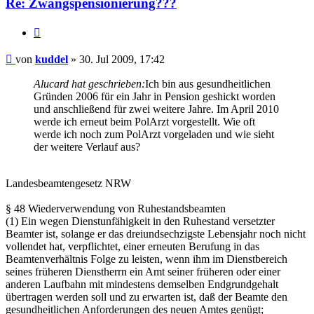
Re: Zwangspensionierung???
Zitieren
Beitrag
von
kuddel
»
30. Jul 2009, 17:42
Alucard hat geschrieben:
Ich bin aus gesundheitlichen
Gründen 2006 für ein Jahr in Pension geshickt worden
und anschließend für zwei weitere Jahre. Im April 2010
werde ich erneut beim PolArzt vorgestellt. Wie oft
werde ich noch zum PolArzt vorgeladen und wie sieht
der weitere Verlauf aus?
Landesbeamtengesetz NRW
§ 48 Wiederverwendung von Ruhestandsbeamten
(1) Ein wegen Dienstunfähigkeit in den Ruhestand versetzter
Beamter ist, solange er das dreiundsechzigste Lebensjahr noch nicht
vollendet hat, verpflichtet, einer erneuten Berufung in das
Beamtenverhältnis Folge zu leisten, wenn ihm im Dienstbereich
seines früheren Dienstherrn ein Amt seiner früheren oder einer
anderen Laufbahn mit mindestens demselben Endgrundgehalt
übertragen werden soll und zu erwarten ist, daß der Beamte den
gesundheitlichen Anforderungen des neuen Amtes genügt;