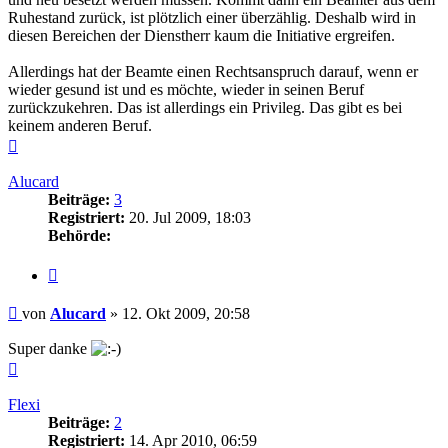
Ruhestand zurück, ist plötzlich einer überzählig. Deshalb wird in
diesen Bereichen der Dienstherr kaum die Initiative ergreifen.
Allerdings hat der Beamte einen Rechtsanspruch darauf, wenn er
wieder gesund ist und es möchte, wieder in seinen Beruf
zurückzukehren. Das ist allerdings ein Privileg. Das gibt es bei
keinem anderen Beruf.
Nach
oben
Alucard
Beiträge:
3
Registriert:
20. Jul 2009, 18:03
Behörde:
Zitieren
Beitrag
von
Alucard
»
12. Okt 2009, 20:58
Super danke
Nach
oben
Flexi
Beiträge:
2
Registriert:
14. Apr 2010, 06:59