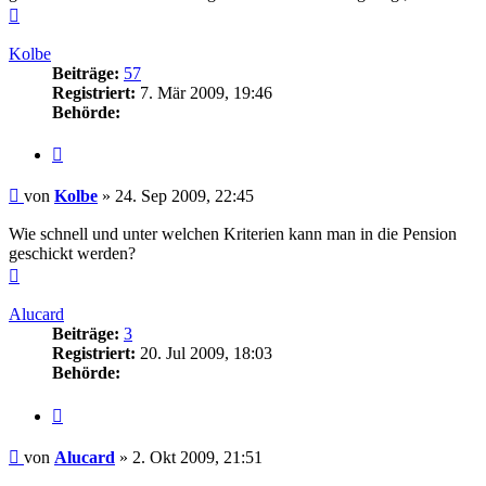
Nach
oben
Kolbe
Beiträge:
57
Registriert:
7. Mär 2009, 19:46
Behörde:
Zitieren
Beitrag
von
Kolbe
»
24. Sep 2009, 22:45
Wie schnell und unter welchen Kriterien kann man in die Pension
geschickt werden?
Nach
oben
Alucard
Beiträge:
3
Registriert:
20. Jul 2009, 18:03
Behörde:
Zitieren
Beitrag
von
Alucard
»
2. Okt 2009, 21:51