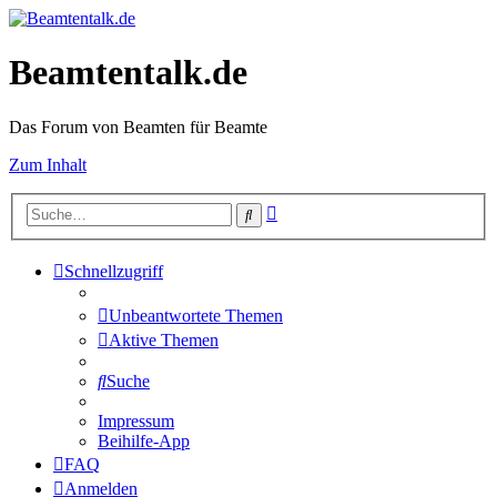
Beamtentalk.de
Das Forum von Beamten für Beamte
Zum Inhalt
Erweiterte
Suche
Suche
Schnellzugriff
Unbeantwortete Themen
Aktive Themen
Suche
Impressum
Beihilfe-App
FAQ
Anmelden