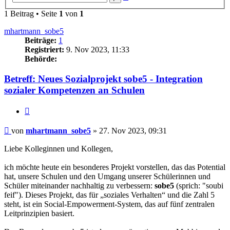
Suche
1 Beitrag • Seite
1
von
1
mhartmann_sobe5
Beiträge:
1
Registriert:
9. Nov 2023, 11:33
Behörde:
Betreff: Neues Sozialprojekt sobe5 - Integration
sozialer Kompetenzen an Schulen
Zitieren
Beitrag
von
mhartmann_sobe5
»
27. Nov 2023, 09:31
Liebe Kolleginnen und Kollegen,
ich möchte heute ein besonderes Projekt vorstellen, das das Potential
hat, unsere Schulen und den Umgang unserer Schülerinnen und
Schüler miteinander nachhaltig zu verbessern:
sobe5
(sprich: "soubi
feif"). Dieses Projekt, das für „soziales Verhalten“ und die Zahl 5
steht, ist ein Social-Empowerment-System, das auf fünf zentralen
Leitprinzipien basiert.