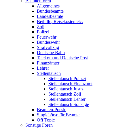
Beamtenforen
Allgemeines
Bundesbeamte
Landesbeamte
Beihilfe, Reisekosten etc.
Zoll
Polizei
Feuerwehr
Bundeswehr
Strafvollzug
Deutsche Bahn
Telekom und Deutsche Post
Finanzämter
Lehrer
Stellentausch
Stellentausch Polizei
Stellentausch Finanzamt
Stellentausch Justiz
Stellentausch Zoll
Stellentausch Lehrer
Stellentausch Sonstige
Beamten-Poesie
Singlebörse für Beamte
Off Topic
Sonstige Foren