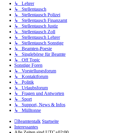
↳ Lehrer
↳ Stellentausch
↳ Stellentausch Polizei
↳ Stellentausch Finanzamt
↳ Stellentausch Justiz
↳ Stellentausch Zoll
↳ Stellentausch Lehrer
↳ Stellentausch Sonstige
↳ Beamten-Poesie
↳ Singlebörse für Beamte
↳ Off Topic
Sonstige Foren
↳ Vorstellungsforum
↳ Kontaktforum
↳ Politik
↳ Urlaubsforum
↳ Fragen und Antworten
↳ Sport
↳ Support, News & Infos
↳ Mülltonne
Beamtentalk
Startseite
Interessantes
Alle Zeiten sind
UTC+02:00