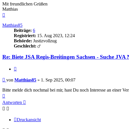
Mit freundlichen Grüßen
Matthias
Nach
oben
Matthias85
Beiträge:
6
Registriert:
15. Aug 2023, 12:24
Behörde:
Justizvollzug
Geschlecht:
Re: Biete JSA Regis-Breitingen Sachsen - Suche JV
Zitieren
Beitrag
von
Matthias85
»
1. Sep 2025, 00:07
Bitte melde dich nochmal bei mir, hast Du noch Interesse an einer Ve
Nach
oben
Antworten
Druckansicht