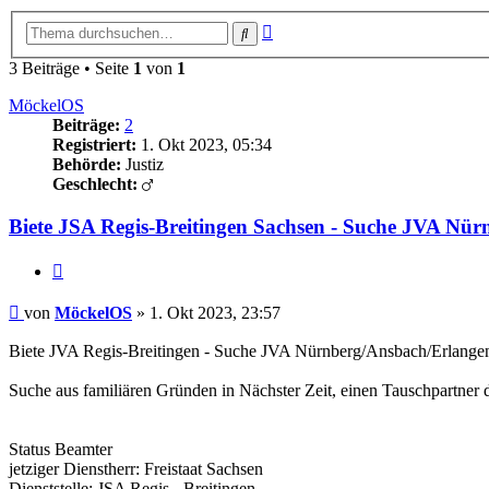
Erweiterte
Suche
Suche
3 Beiträge • Seite
1
von
1
MöckelOS
Beiträge:
2
Registriert:
1. Okt 2023, 05:34
Behörde:
Justiz
Geschlecht:
Biete JSA Regis-Breitingen Sachsen - Suche JVA Nü
Zitieren
Beitrag
von
MöckelOS
»
1. Okt 2023, 23:57
Biete JVA Regis-Breitingen - Suche JVA Nürnberg/Ansbach/Erlange
Suche aus familiären Gründen in Nächster Zeit, einen Tauschpartner
Status Beamter
jetziger Dienstherr: Freistaat Sachsen
Dienststelle: JSA Regis - Breitingen