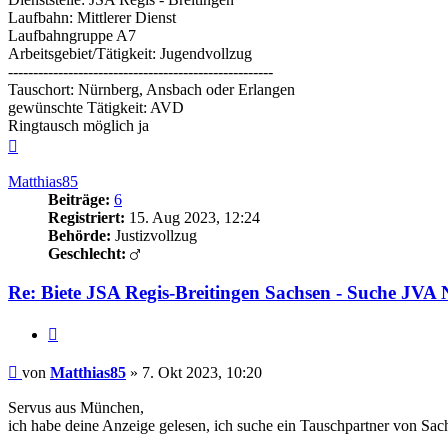
Laufbahn: Mittlerer Dienst
Laufbahngruppe A7
Arbeitsgebiet/Tätigkeit: Jugendvollzug
-----------------------------------------------------
Tauschort: Nürnberg, Ansbach oder Erlangen
gewünschte Tätigkeit: AVD
Ringtausch möglich ja
Nach
oben
Matthias85
Beiträge:
6
Registriert:
15. Aug 2023, 12:24
Behörde:
Justizvollzug
Geschlecht:
Re: Biete JSA Regis-Breitingen Sachsen - Suche JV
Zitieren
Beitrag
von
Matthias85
»
7. Okt 2023, 10:20
Servus aus München,
ich habe deine Anzeige gelesen, ich suche ein Tauschpartner von Sa