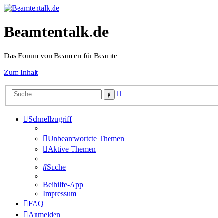
Beamtentalk.de
Das Forum von Beamten für Beamte
Zum Inhalt
Erweiterte
Suche
Suche
Schnellzugriff
Unbeantwortete Themen
Aktive Themen
Suche
Beihilfe-App
Impressum
FAQ
Anmelden