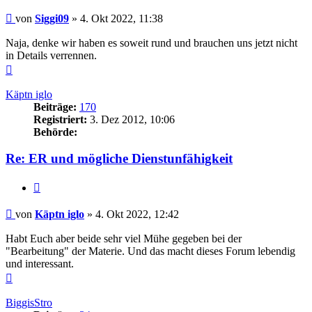
Beitrag
von
Siggi09
»
4. Okt 2022, 11:38
Naja, denke wir haben es soweit rund und brauchen uns jetzt nicht
in Details verrennen.
Nach
oben
Käptn iglo
Beiträge:
170
Registriert:
3. Dez 2012, 10:06
Behörde:
Re: ER und mögliche Dienstunfähigkeit
Zitieren
Beitrag
von
Käptn iglo
»
4. Okt 2022, 12:42
Habt Euch aber beide sehr viel Mühe gegeben bei der
"Bearbeitung" der Materie. Und das macht dieses Forum lebendig
und interessant.
Nach
oben
BiggisStro