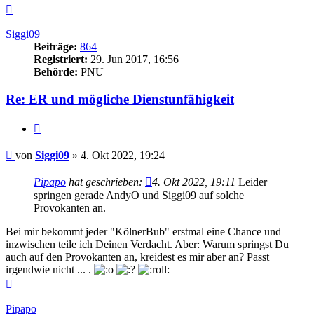
Nach
oben
Siggi09
Beiträge:
864
Registriert:
29. Jun 2017, 16:56
Behörde:
PNU
Re: ER und mögliche Dienstunfähigkeit
Zitieren
Beitrag
von
Siggi09
»
4. Okt 2022, 19:24
Pipapo
hat geschrieben:
4. Okt 2022, 19:11
Leider
springen gerade AndyO und Siggi09 auf solche
Provokanten an.
Bei mir bekommt jeder "KölnerBub" erstmal eine Chance und
inzwischen teile ich Deinen Verdacht. Aber: Warum springst Du
auch auf den Provokanten an, kreidest es mir aber an? Passt
irgendwie nicht ... .
Nach
oben
Pipapo