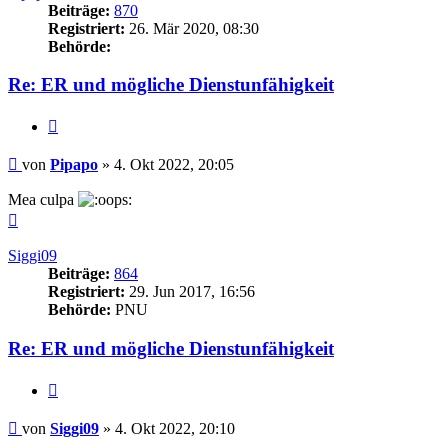
Beiträge:
870
Registriert:
26. Mär 2020, 08:30
Behörde:
Re: ER und mögliche Dienstunfähigkeit
Zitieren
Beitrag
von
Pipapo
»
4. Okt 2022, 20:05
Mea culpa
Nach
oben
Siggi09
Beiträge:
864
Registriert:
29. Jun 2017, 16:56
Behörde:
PNU
Re: ER und mögliche Dienstunfähigkeit
Zitieren
Beitrag
von
Siggi09
»
4. Okt 2022, 20:10