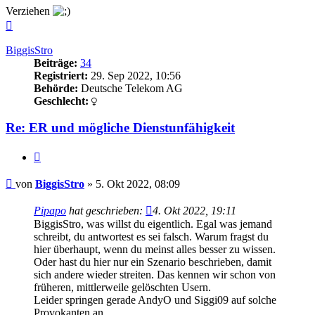
Verziehen
Nach
oben
BiggisStro
Beiträge:
34
Registriert:
29. Sep 2022, 10:56
Behörde:
Deutsche Telekom AG
Geschlecht:
Re: ER und mögliche Dienstunfähigkeit
Zitieren
Beitrag
von
BiggisStro
»
5. Okt 2022, 08:09
Pipapo
hat geschrieben:
4. Okt 2022, 19:11
BiggisStro, was willst du eigentlich. Egal was jemand
schreibt, du antwortest es sei falsch. Warum fragst du
hier überhaupt, wenn du meinst alles besser zu wissen.
Oder hast du hier nur ein Szenario beschrieben, damit
sich andere wieder streiten. Das kennen wir schon von
früheren, mittlerweile gelöschten Usern.
Leider springen gerade AndyO und Siggi09 auf solche
Provokanten an.