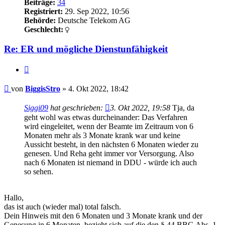
Beiträge:
34
Registriert:
29. Sep 2022, 10:56
Behörde:
Deutsche Telekom AG
Geschlecht:
Re: ER und mögliche Dienstunfähigkeit
Zitieren
Beitrag
von
BiggisStro
»
4. Okt 2022, 18:42
Siggi09
hat geschrieben:
3. Okt 2022, 19:58
Tja, da
geht wohl was etwas durcheinander: Das Verfahren
wird eingeleitet, wenn der Beamte im Zeitraum von 6
Monaten mehr als 3 Monate krank war und keine
Aussicht besteht, in den nächsten 6 Monaten wieder zu
genesen. Und Reha geht immer vor Versorgung. Also
nach 6 Monaten ist niemand in DDU - würde ich auch
so sehen.
Hallo,
das ist auch (wieder mal) total falsch.
Dein Hinweis mit den 6 Monaten und 3 Monate krank und der
Genesung in 6 Monaten, bezieht sich auf die den § 44 BBG Abs. 1.