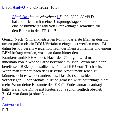
Beitrag
von
AndyO
»
5. Okt 2022, 10:37
BiggisStro
hat geschrieben:
5. Okt 2022, 08:09
Das
hat aber nichts mit meiner Ursprungsfrage zu tun, ob
eine bestimmte Anzahl von Krankentagen schädlich für
den Eintritt in den ER ist !!!
Genau. Nach 75 Krankheitstagen kommt das erste Mail an den TL
um zu prüfen ob ein DDU-Verfahren eingeleitet werden muss. Bis
dahin bist du bereits wiederholt nach der Dienstaufnahme und einem
BEM befragt worden, was man dann hinter den
Krankenstand/REHA redet. Nach den 75 Tagen wird man dann
innerhalb von 2 Woche Farbe bekennen müssen. Wenn man dann
bereits sein BEM plant sollte das Thema DDU vom Tisch sein.
Wenn man fürchtet nach der OP keine Arbeit mehr sehen zu
können, sieht es wieder anders aus. Das lässt sich schlecht
vorhersagen. Über Monate in Ruhe gelassen wirst heutzutage nicht
mehr. Wenn deine Bekannte den ER für Ende Januar beantragt
hätte, wären die Dinge mit Resturlaub ja schon zeitlich obsolet.
31.04. war dann ja ohne Not.
Nach
oben
Antworten