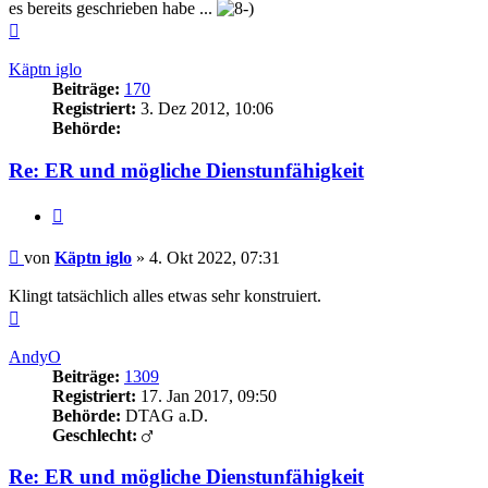
es bereits geschrieben habe ...
Nach
oben
Käptn iglo
Beiträge:
170
Registriert:
3. Dez 2012, 10:06
Behörde:
Re: ER und mögliche Dienstunfähigkeit
Zitieren
Beitrag
von
Käptn iglo
»
4. Okt 2022, 07:31
Klingt tatsächlich alles etwas sehr konstruiert.
Nach
oben
AndyO
Beiträge:
1309
Registriert:
17. Jan 2017, 09:50
Behörde:
DTAG a.D.
Geschlecht:
Re: ER und mögliche Dienstunfähigkeit