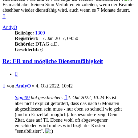
Es macht aber keinen Sinn Verfahren einzuleiten, wenn der Beamte
absehbar wieder dienstfähig wird, auch wenn es 7 Monate dauert.
Nach
oben
AndyO
Beiträge:
1309
Registriert:
17. Jan 2017, 09:50
Behörde:
DTAG a.D.
Geschlecht:
Re: ER und mögliche Dienstunfähigkeit
Zitieren
Beitrag
von
AndyO
»
4. Okt 2022, 10:42
Siggi09
hat geschrieben:
4. Okt 2022, 10:24
Es ist
aber nicht explizit gefordert, dass das nach 6 Monaten
abgeschlossen sein muss - nur eben so schnell wie geht
(und im Einzelfall möglich). Insbesondere zeigt Dein
Zitat, dass auf TL Ebene wohl oft abgewogener
entschieden wird und es wird bzgl. der Kosten
"sensibilisiert".