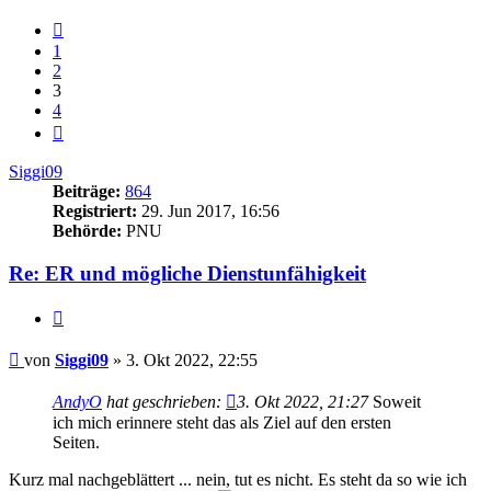
Vorherige
1
2
3
4
Nächste
Siggi09
Beiträge:
864
Registriert:
29. Jun 2017, 16:56
Behörde:
PNU
Re: ER und mögliche Dienstunfähigkeit
Zitieren
Beitrag
von
Siggi09
»
3. Okt 2022, 22:55
AndyO
hat geschrieben:
3. Okt 2022, 21:27
Soweit
ich mich erinnere steht das als Ziel auf den ersten
Seiten.
Kurz mal nachgeblättert ... nein, tut es nicht. Es steht da so wie ich