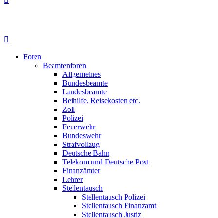
Foren
Beamtenforen
Allgemeines
Bundesbeamte
Landesbeamte
Beihilfe, Reisekosten etc.
Zoll
Polizei
Feuerwehr
Bundeswehr
Strafvollzug
Deutsche Bahn
Telekom und Deutsche Post
Finanzämter
Lehrer
Stellentausch
Stellentausch Polizei
Stellentausch Finanzamt
Stellentausch Justiz