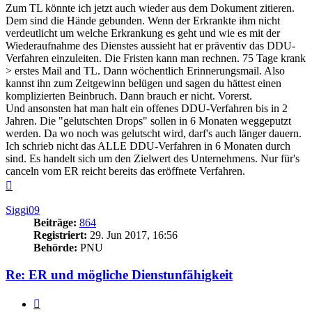
Zum TL könnte ich jetzt auch wieder aus dem Dokument zitieren.
Dem sind die Hände gebunden. Wenn der Erkrankte ihm nicht
verdeutlicht um welche Erkrankung es geht und wie es mit der
Wiederaufnahme des Dienstes aussieht hat er präventiv das DDU-
Verfahren einzuleiten. Die Fristen kann man rechnen. 75 Tage krank
> erstes Mail and TL. Dann wöchentlich Erinnerungsmail. Also
kannst ihn zum Zeitgewinn belügen und sagen du hättest einen
komplizierten Beinbruch. Dann brauch er nicht. Vorerst.
Und ansonsten hat man halt ein offenes DDU-Verfahren bis in 2
Jahren. Die "gelutschten Drops" sollen in 6 Monaten weggeputzt
werden. Da wo noch was gelutscht wird, darf's auch länger dauern.
Ich schrieb nicht das ALLE DDU-Verfahren in 6 Monaten durch
sind. Es handelt sich um den Zielwert des Unternehmens. Nur für's
canceln vom ER reicht bereits das eröffnete Verfahren.
Nach
oben
Siggi09
Beiträge:
864
Registriert:
29. Jun 2017, 16:56
Behörde:
PNU
Re: ER und mögliche Dienstunfähigkeit
Zitieren