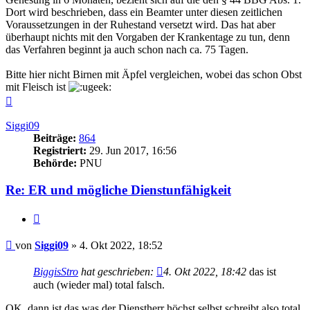
Dort wird beschrieben, dass ein Beamter unter diesen zeitlichen
Voraussetzungen in der Ruhestand versetzt wird. Das hat aber
überhaupt nichts mit den Vorgaben der Krankentage zu tun, denn
das Verfahren beginnt ja auch schon nach ca. 75 Tagen.
Bitte hier nicht Birnen mit Äpfel vergleichen, wobei das schon Obst
mit Fleisch ist
Nach
oben
Siggi09
Beiträge:
864
Registriert:
29. Jun 2017, 16:56
Behörde:
PNU
Re: ER und mögliche Dienstunfähigkeit
Zitieren
Beitrag
von
Siggi09
»
4. Okt 2022, 18:52
BiggisStro
hat geschrieben:
4. Okt 2022, 18:42
das ist
auch (wieder mal) total falsch.
OK, dann ist das was der Dienstherr höchst selbst schreibt also total