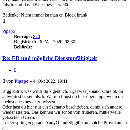
falsch. Gut dass DU es besser weißt.
Bedenke: Nicht immer ist man en Block krank
Nach
oben
Pipapo
Beiträge:
870
Registriert:
26. Mär 2020, 08:30
Behörde:
Re: ER und mögliche Dienstunfähigkeit
Zitieren
Beitrag
von
Pipapo
»
4. Okt 2022, 19:11
BiggisStro, was willst du eigentlich. Egal was jemand schreibt, du
antwortest es sei falsch. Warum fragst du hier überhaupt, wenn du
meinst alles besser zu wissen.
Oder hast du hier nur ein Szenario beschrieben, damit sich andere
wieder streiten. Das kennen wir schon von früheren, mittlerweile
gelöschten Usern.
Leider springen gerade AndyO und Siggi09 auf solche Provokanten
an.