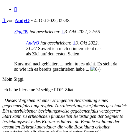
Zitieren
Beitrag
von
AndyO
»
4. Okt 2022, 09:38
Siggi09
hat geschrieben:
3. Okt 2022, 22:55
AndyO
hat geschrieben:
3. Okt 2022,
21:27
Soweit ich mich erinnere steht das
als Ziel auf den ersten Seiten.
Kurz mal nachgeblättert ... nein, tut es nicht. Es steht da
so wie ich es bereits geschrieben habe ...
Moin Siggi,
ich habe hier eine 31seitige PDF. Zitat:
"Dieses Vorgehen ist einer stringenten Bearbeitung eines
gegebenenfalls angezeigten Zurruhesetzungsverfahrens geschuldet:
Ein unterbliebener beziehungsweise gegebenenfalls verzögerter
Start kann zu erheblichen finanziellen Belastungen der Segmente
beziehungsweise des Konzerns führen, da Beamte während der
gesamten Erkrankungsdauer die volle Besoldung erhalten