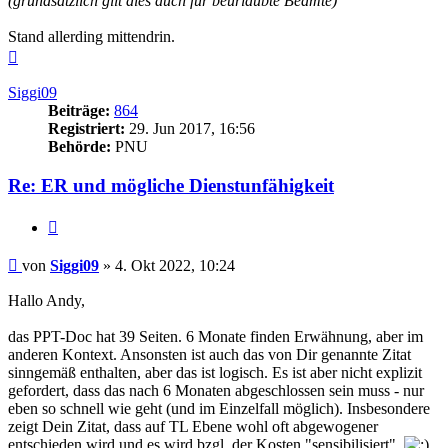
(grundsätzlich gilt dies auch für beurlaubte Beamte)"
Stand allerding mittendrin.
Nach
oben
Siggi09
Beiträge:
864
Registriert:
29. Jun 2017, 16:56
Behörde:
PNU
Re: ER und mögliche Dienstunfähigkeit
Zitieren
Beitrag
von
Siggi09
»
4. Okt 2022, 10:24
Hallo Andy,
das PPT-Doc hat 39 Seiten. 6 Monate finden Erwähnung, aber im
anderen Kontext. Ansonsten ist auch das von Dir genannte Zitat
sinngemäß enthalten, aber das ist logisch. Es ist aber nicht explizit
gefordert, dass das nach 6 Monaten abgeschlossen sein muss - nur
eben so schnell wie geht (und im Einzelfall möglich). Insbesondere
zeigt Dein Zitat, dass auf TL Ebene wohl oft abgewogener
entschieden wird und es wird bzgl. der Kosten "sensibilisiert".