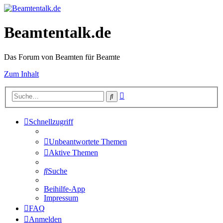
Beamtentalk.de
Das Forum von Beamten für Beamte
Zum Inhalt
Erweiterte
Suche
Suche
Schnellzugriff
Unbeantwortete Themen
Aktive Themen
Suche
Beihilfe-App
Impressum
FAQ
Anmelden