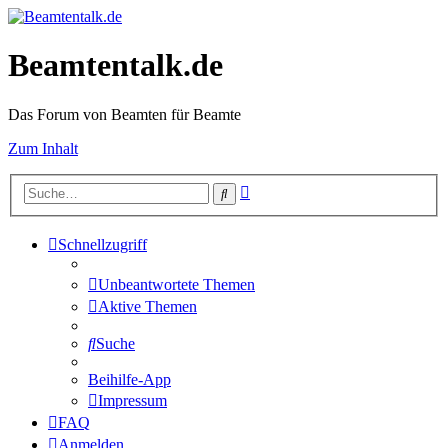
Beamtentalk.de
Das Forum von Beamten für Beamte
Zum Inhalt
Erweiterte
Suche
Suche
Schnellzugriff
Unbeantwortete Themen
Aktive Themen
Suche
Beihilfe-App
Impressum
FAQ
Anmelden