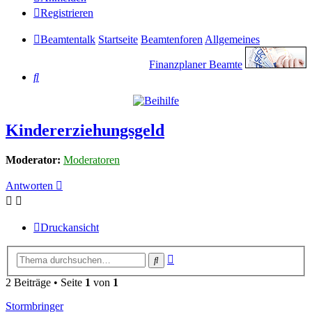
Registrieren
Beamtentalk
Startseite
Beamtenforen
Allgemeines
Finanzplaner Beamte
Suche
Kindererziehungsgeld
Moderator:
Moderatoren
Antworten
Druckansicht
Erweiterte
Suche
Suche
2 Beiträge • Seite
1
von
1
Stormbringer