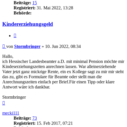
Beiträge:
15
Registriert:
31. Mai 2022, 13:28
Behörde:
Kindererziehungsgeld
Zitieren
Beitrag
von
Stormbringer
»
10. Jun 2022, 08:34
Hallo,
ich Hessischer Landesbeamter a.D. mit minimal Pension möchte mir
Kindeserziehungszeiten anrechnen lassen. War alleinerziehende
Vater jetzt ganz mickrige Rente, ein ex Kollege sagt zu mir mir steht
das zu, gibt es Formulare für Beamte oder stellt man die
Anrechnungszeiten einfach per Brief.Für einen Tipp oder klare
Antwort wäre ich dankbar.
Stormbringer
Nach
oben
mecki111
Beiträge:
73
Registriert:
15. Feb 2017, 07:21