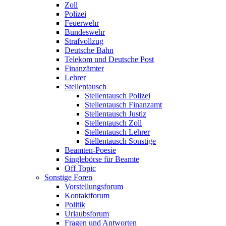
Zoll
Polizei
Feuerwehr
Bundeswehr
Strafvollzug
Deutsche Bahn
Telekom und Deutsche Post
Finanzämter
Lehrer
Stellentausch
Stellentausch Polizei
Stellentausch Finanzamt
Stellentausch Justiz
Stellentausch Zoll
Stellentausch Lehrer
Stellentausch Sonstige
Beamten-Poesie
Singlebörse für Beamte
Off Topic
Sonstige Foren
Vorstellungsforum
Kontaktforum
Politik
Urlaubsforum
Fragen und Antworten