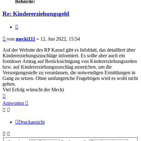
Behörde:
Re: Kindererziehungsgeld
Zitieren
Beitrag
von
mecki111
»
12. Jun 2022, 15:54
Auf der Website des RP Kassel gibt es Infoblatt, das detailliert über
Kindererziehungszuschläge informiert. Es sollte aber auch ein
formloser Antrag auf Berücksichtigung von Kindererziehungszeiten
bzw. auf Kindererziehungszuschlag ausreichen, um die
Versorgungsstelle zu veranlassen, die notwendigen Ermittlungen in
Gang zu setzen. Ohne umfangreiche Fragebögen wird es wohl nicht
gehen.
Viel Erfolg wünscht der Mecki
Nach
oben
Antworten
Druckansicht