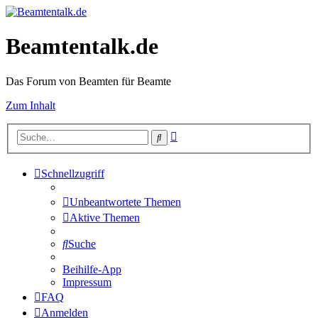
Beamtentalk.de
Das Forum von Beamten für Beamte
Zum Inhalt
Erweiterte
Suche
Suche
Schnellzugriff
Unbeantwortete Themen
Aktive Themen
Suche
Beihilfe-App
Impressum
FAQ
Anmelden