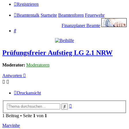
Registrieren
Beamtentalk
Startseite
Beamtenforen
Feuerwehr
Finanzplaner Beamte
Suche
Prüfungsfreier Aufstieg LG 2.1 NRW
Moderator:
Moderatoren
Antworten
Druckansicht
Erweiterte
Suche
Suche
1 Beitrag • Seite
1
von
1
Marvinhe