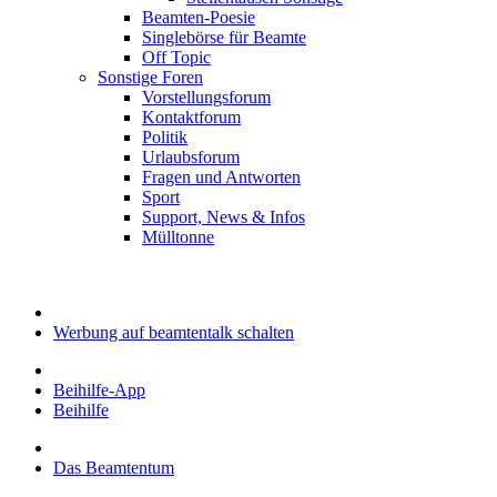
Beamten-Poesie
Singlebörse für Beamte
Off Topic
Sonstige Foren
Vorstellungsforum
Kontaktforum
Politik
Urlaubsforum
Fragen und Antworten
Sport
Support, News & Infos
Mülltonne
Werbung auf beamtentalk schalten
Beihilfe-App
Beihilfe
Das Beamtentum