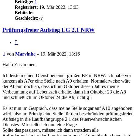
Beiträge:
1
Registriert:
19. Mär 2022, 13:03
Behörde:
Geschlecht:
Prüfungsfreier Aufstieg LG 2.1 NRW
Zitieren
Beitrag
von
Marvinhe
»
19. Mär 2022, 13:16
Hallo Zusammen,
Ich leiste meinen Dienst bei einer großen BF in NRW. Ich habe vor
kurzem als A7er eine Stelle nach A9 erhalten. Normalerweise wäre
der Ablauf doch so, dass ich im Oktober diesen Jahres meine
Verbeamtung auf Lebenszeit erhalte, dann im Oktober 23 die A8
und schließlich im Oktober 24 die A9, richtig ?
Es ist nun im Gespräch, dass meine Stelle sogar auf A10 angehoben
wird, also im Prinzip eine Stelle für den beschränkten prüfungsfreien
Aufstieg in die Laufbahngruppe 2.1 des feuerwehrtechnischen
Dienstes. Mir stellt sich nun eine Frage.
Sollte das passieren, müsste ich dann trotzdem alle
Beförderungsämter der Laufbahngruppe 1.2 durchlaufen bevor ich