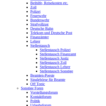
Beihilfe, Reisekosten etc.
Zoll
Polizei
Feuerwehr
Bundeswehr
Strafvollzug
Deutsche Bahn
Telekom und Deutsche Post
Finanzämter
Lehrer
Stellentausch
Stellentausch Polizei
Stellentausch Finanzamt
Stellentausch Justiz
Stellentausch Zoll
Stellentausch Lehrer
Stellentausch Sonstige
Beamten-Poesie
Singlebörse für Beamte
Off Topic
Sonstige Foren
Vorstellungsforum
Kontaktforum
Politik
Urlaubsforum