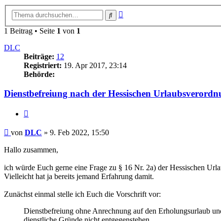
Erweiterte
Suche
Suche
1 Beitrag • Seite
1
von
1
DLC
Beiträge:
12
Registriert:
19. Apr 2017, 23:14
Behörde:
Dienstbefreiung nach der Hessischen Urlaubsverord
Zitieren
Beitrag
von
DLC
»
9. Feb 2022, 15:50
Hallo zusammen,
ich würde Euch gerne eine Frage zu § 16 Nr. 2a) der Hessischen Url
Vielleicht hat ja bereits jemand Erfahrung damit.
Zunächst einmal stelle ich Euch die Vorschrift vor:
Dienstbefreiung ohne Anrechnung auf den Erholungsurlaub und
dienstliche Gründe nicht entgegenstehen,