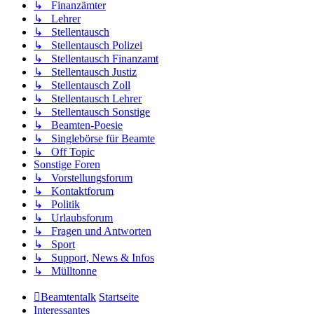
↳ Finanzämter
↳ Lehrer
↳ Stellentausch
↳ Stellentausch Polizei
↳ Stellentausch Finanzamt
↳ Stellentausch Justiz
↳ Stellentausch Zoll
↳ Stellentausch Lehrer
↳ Stellentausch Sonstige
↳ Beamten-Poesie
↳ Singlebörse für Beamte
↳ Off Topic
Sonstige Foren
↳ Vorstellungsforum
↳ Kontaktforum
↳ Politik
↳ Urlaubsforum
↳ Fragen und Antworten
↳ Sport
↳ Support, News & Infos
↳ Mülltonne
Beamtentalk
Startseite
Interessantes