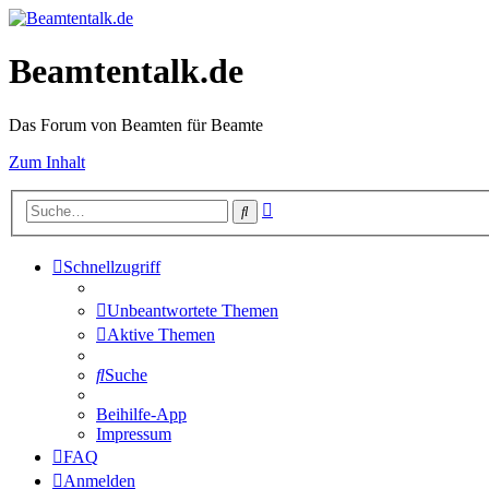
Beamtentalk.de
Das Forum von Beamten für Beamte
Zum Inhalt
Erweiterte
Suche
Suche
Schnellzugriff
Unbeantwortete Themen
Aktive Themen
Suche
Beihilfe-App
Impressum
FAQ
Anmelden