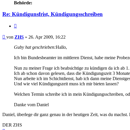
Behörde:
Re: Kündigunsfrist, Kündigungsschreiben
Zitieren
Beitrag
von
ZHS
»
26. Apr 2009, 16:22
Guby hat geschrieben:
Hallo,
Ich bin Bundesbeamter im mittleren Dienst, habe meine Probezei
Nun zu meiner Frage ich beabsichtige zu kündigen da ich ab 1.
Ich ab schon davon gelesen, dass die Kündigungszeit 3 Monate
Nun arbeite ich im Schichtdienst, hab ich dann meine Dienstge
Und wie viel Kündigungszeit muss ich mir bieten lassen?
Welchen Termin schreibe ich in mein Kündigungsschreiben, oder
Danke vom Daniel
Daniel, überlege dir ganz genau in der heutigen Zeit, was du machst. L
DER ZHS
Nach