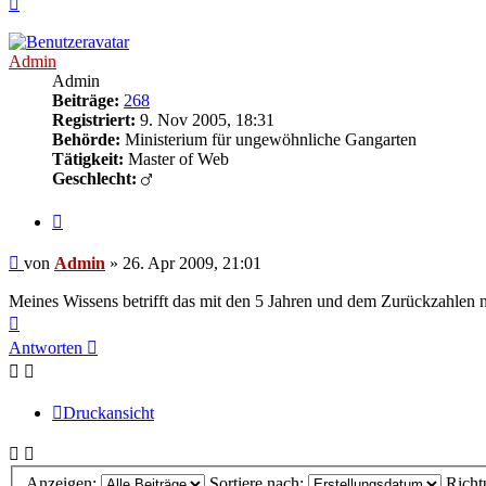
oben
Admin
Admin
Beiträge:
268
Registriert:
9. Nov 2005, 18:31
Behörde:
Ministerium für ungewöhnliche Gangarten
Tätigkeit:
Master of Web
Geschlecht:
Zitieren
Beitrag
von
Admin
»
26. Apr 2009, 21:01
Meines Wissens betrifft das mit den 5 Jahren und dem Zurückzahlen 
Nach
oben
Antworten
Druckansicht
Anzeigen:
Sortiere nach:
Richt