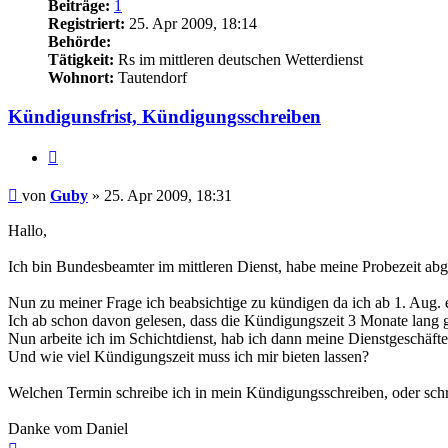
Beiträge:
1
Registriert:
25. Apr 2009, 18:14
Behörde:
Tätigkeit:
Rs im mittleren deutschen Wetterdienst
Wohnort:
Tautendorf
Kündigunsfrist, Kündigungsschreiben
Zitieren
Beitrag
von
Guby
»
25. Apr 2009, 18:31
Hallo,
Ich bin Bundesbeamter im mittleren Dienst, habe meine Probezeit abges
Nun zu meiner Frage ich beabsichtige zu kündigen da ich ab 1. Aug. e
Ich ab schon davon gelesen, dass die Kündigungszeit 3 Monate lang g
Nun arbeite ich im Schichtdienst, hab ich dann meine Dienstgeschäft
Und wie viel Kündigungszeit muss ich mir bieten lassen?
Welchen Termin schreibe ich in mein Kündigungsschreiben, oder schre
Danke vom Daniel
Nach