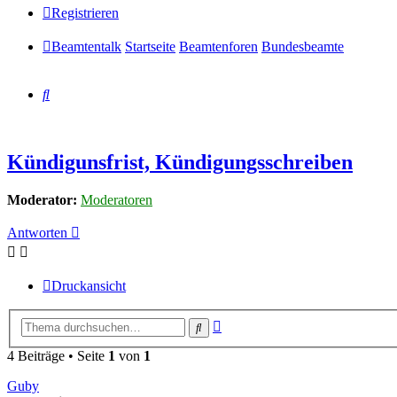
Registrieren
Beamtentalk
Startseite
Beamtenforen
Bundesbeamte
Suche
Kündigunsfrist, Kündigungsschreiben
Moderator:
Moderatoren
Antworten
Druckansicht
Erweiterte
Suche
Suche
4 Beiträge • Seite
1
von
1
Guby