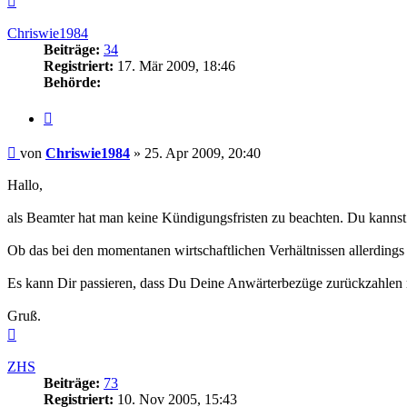
oben
Chriswie1984
Beiträge:
34
Registriert:
17. Mär 2009, 18:46
Behörde:
Zitieren
Beitrag
von
Chriswie1984
»
25. Apr 2009, 20:40
Hallo,
als Beamter hat man keine Kündigungsfristen zu beachten. Du kannst 
Ob das bei den momentanen wirtschaftlichen Verhältnissen allerdings sin
Es kann Dir passieren, dass Du Deine Anwärterbezüge zurückzahlen m
Gruß.
Nach
oben
ZHS
Beiträge:
73
Registriert:
10. Nov 2005, 15:43