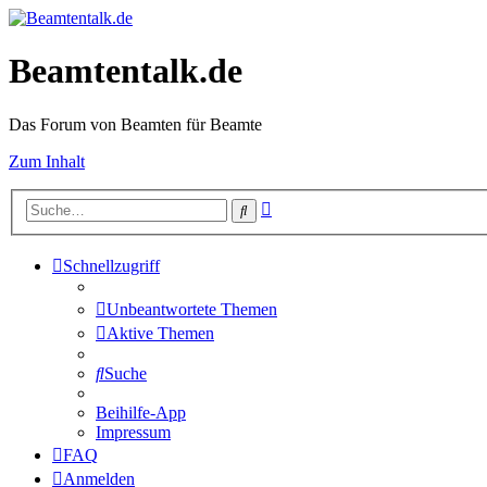
Beamtentalk.de
Das Forum von Beamten für Beamte
Zum Inhalt
Erweiterte
Suche
Suche
Schnellzugriff
Unbeantwortete Themen
Aktive Themen
Suche
Beihilfe-App
Impressum
FAQ
Anmelden