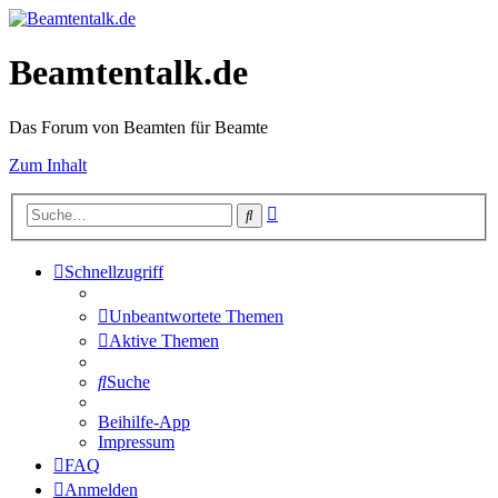
Beamtentalk.de
Das Forum von Beamten für Beamte
Zum Inhalt
Erweiterte
Suche
Suche
Schnellzugriff
Unbeantwortete Themen
Aktive Themen
Suche
Beihilfe-App
Impressum
FAQ
Anmelden