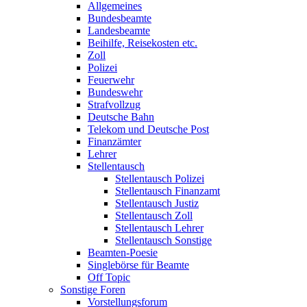
Allgemeines
Bundesbeamte
Landesbeamte
Beihilfe, Reisekosten etc.
Zoll
Polizei
Feuerwehr
Bundeswehr
Strafvollzug
Deutsche Bahn
Telekom und Deutsche Post
Finanzämter
Lehrer
Stellentausch
Stellentausch Polizei
Stellentausch Finanzamt
Stellentausch Justiz
Stellentausch Zoll
Stellentausch Lehrer
Stellentausch Sonstige
Beamten-Poesie
Singlebörse für Beamte
Off Topic
Sonstige Foren
Vorstellungsforum