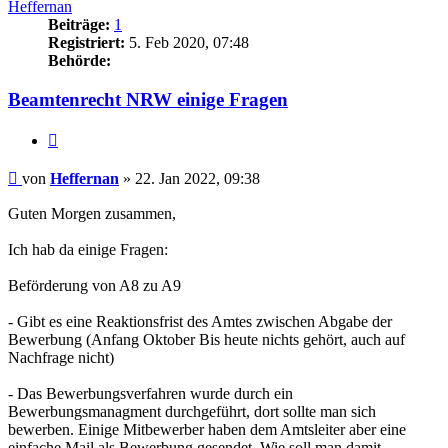
Heffernan
Beiträge:
1
Registriert:
5. Feb 2020, 07:48
Behörde:
Beamtenrecht NRW einige Fragen
Zitieren
Beitrag
von
Heffernan
»
22. Jan 2022, 09:38
Guten Morgen zusammen,
Ich hab da einige Fragen:
Beförderung von A8 zu A9
- Gibt es eine Reaktionsfrist des Amtes zwischen Abgabe der
Bewerbung (Anfang Oktober Bis heute nichts gehört, auch auf
Nachfrage nicht)
- Das Bewerbungsverfahren wurde durch ein
Bewerbungsmanagment durchgeführt, dort sollte man sich
bewerben. Einige Mitbewerber haben dem Amtsleiter aber eine
einfache Mail als Bewerbung gesendet. Wie soll man damit