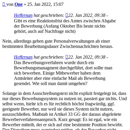
Beitrag
von
One
»
25. Jan 2022, 15:07
Heffernan
hat geschrieben:
22. Jan 2022, 09:38
-
Gibt es eine Reaktionsfrist des Amtes zwischen Abgabe
der Bewerbung (Anfang Oktober Bis heute nichts
gehört, auch auf Nachfrage nicht)
Nein, allerdings geben gute Personalverwaltungen ab einer
bestimmten Bearbeitungsdauer Zwischennachrichten heraus.
Heffernan
hat geschrieben:
22. Jan 2022, 09:38
-
Das Bewerbungsverfahren wurde durch ein
Bewerbungsmanagment durchgeführt, dort sollte man
sich bewerben. Einige Mitbewerber haben dem
Amtsleiter aber eine einfache Mail als Bewerbung
gesendet. Wie soll man damit umgehen?
Solange in dem Ausschreibungstext nicht explizit festgelegt ist, dass
nur dieses Bewerbungssystem zu nutzen ist, passiert gar nichts. Und
selbst wenn, hielte ich es für rechtlich höchst fragwürdig, ggf.
geeignete Bewerber, nur weil sie dieses System nicht nutzen,
auszuschließen. Maßstab ist Artikel 33 GG der daraus abgeleitete
Bewerberverfahrensanspruch. Kurz gesagt: Es ist egal, wie ein
Bewerber mitteilt, der er sich auf eine bestimmte Position bewirbt.
Der Dienstherr muss zumindest prüfen, ob der Bewerber nicht