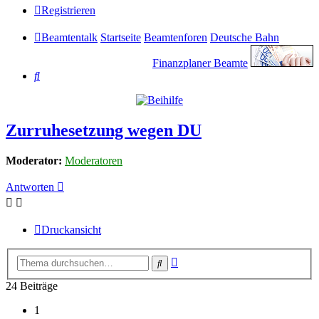
Registrieren
Beamtentalk
Startseite
Beamtenforen
Deutsche Bahn
Finanzplaner Beamte
Suche
Zurruhesetzung wegen DU
Moderator:
Moderatoren
Antworten
Druckansicht
Erweiterte
Suche
Suche
24 Beiträge
1