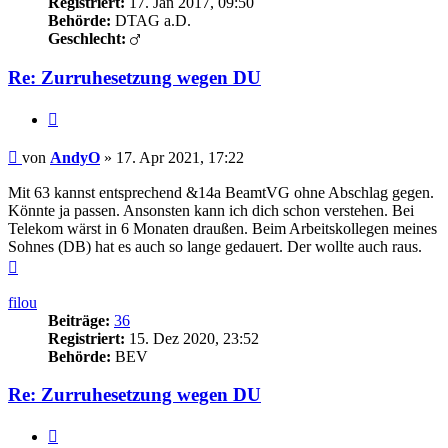
Registriert:
17. Jan 2017, 09:50
Behörde:
DTAG a.D.
Geschlecht:
Re: Zurruhesetzung wegen DU
Zitieren
Beitrag
von
AndyO
»
17. Apr 2021, 17:22
Mit 63 kannst entsprechend &14a BeamtVG ohne Abschlag gegen.
Könnte ja passen. Ansonsten kann ich dich schon verstehen. Bei
Telekom wärst in 6 Monaten draußen. Beim Arbeitskollegen meines
Sohnes (DB) hat es auch so lange gedauert. Der wollte auch raus.
Nach
oben
filou
Beiträge:
36
Registriert:
15. Dez 2020, 23:52
Behörde:
BEV
Re: Zurruhesetzung wegen DU
Zitieren