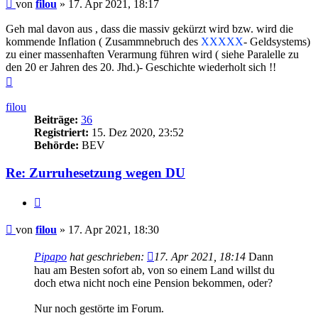
Beitrag
von
filou
»
17. Apr 2021, 18:17
Geh mal davon aus , dass die massiv gekürzt wird bzw. wird die
kommende Inflation ( Zusammnebruch des
XXXXX
- Geldsystems)
zu einer massenhaften Verarmung führen wird ( siehe Paralelle zu
den 20 er Jahren des 20. Jhd.)- Geschichte wiederholt sich !!
Nach
oben
filou
Beiträge:
36
Registriert:
15. Dez 2020, 23:52
Behörde:
BEV
Re: Zurruhesetzung wegen DU
Zitieren
Beitrag
von
filou
»
17. Apr 2021, 18:30
Pipapo
hat geschrieben:
17. Apr 2021, 18:14
Dann
hau am Besten sofort ab, von so einem Land willst du
doch etwa nicht noch eine Pension bekommen, oder?
Nur noch gestörte im Forum.