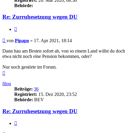
Registriert:
26. Mär 2020, 08:30
Behörde:
Re: Zurruhesetzung wegen DU
Zitieren
Beitrag
von
Pipapo
»
17. Apr 2021, 18:14
Dann hau am Besten sofort ab, von so einem Land willst du doch
etwa nicht noch eine Pension bekommen, oder?
Nur noch gestörte im Forum.
Nach
oben
filou
Beiträge:
36
Registriert:
15. Dez 2020, 23:52
Behörde:
BEV
Re: Zurruhesetzung wegen DU
Zitieren