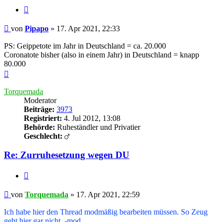
Zitieren
Beitrag
von
Pipapo
»
17. Apr 2021, 22:33
PS: Geippetote im Jahr in Deutschland = ca. 20.000
Coronatote bisher (also in einem Jahr) in Deutschland = knapp
80.000
Nach
oben
Torquemada
Moderator
Beiträge:
3973
Registriert:
4. Jul 2012, 13:08
Behörde:
Ruheständler und Privatier
Geschlecht:
Re: Zurruhesetzung wegen DU
Zitieren
Beitrag
von
Torquemada
»
17. Apr 2021, 22:59
Ich habe hier den Thread ­mod­mäßig bearbeiten ­müssen. So Zeug
geht hier gar nicht.
-­mod