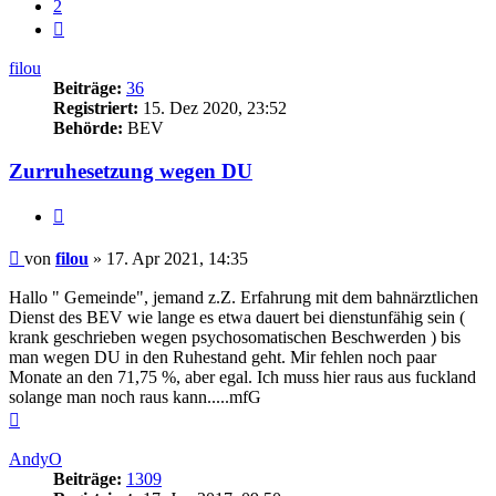
2
Nächste
filou
Beiträge:
36
Registriert:
15. Dez 2020, 23:52
Behörde:
BEV
Zurruhesetzung wegen DU
Zitieren
Beitrag
von
filou
»
17. Apr 2021, 14:35
Hallo " Gemeinde", jemand z.Z. Erfahrung mit dem bahnärztlichen
Dienst des BEV wie lange es etwa dauert bei dienstunfähig sein (
krank geschrieben wegen psychosomatischen Beschwerden ) bis
man wegen DU in den Ruhestand geht. Mir fehlen noch paar
Monate an den 71,75 %, aber egal. Ich muss hier raus aus fuckland
solange man noch raus kann.....mfG
Nach
oben
AndyO
Beiträge:
1309