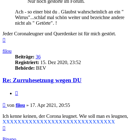
Nur noch gestörte im Forum.
Ach - so einer bist du . Glaubst wahrscheinlich an ein "
Wirrus"...schlaf mal schön weiter und bezeichne andere
nicht als " Getörte". !
Jeder Coronaleugner und Querdenker ist für mich gestört.
Nach
oben
filou
Beiträge:
36
Registriert:
15. Dez 2020, 23:52
Behörde:
BEV
Re: Zurruhesetzung wegen DU
Zitieren
Beitrag
von
filou
»
17. Apr 2021, 20:55
Ich kenne keinen, der Corona leugnet. Wie soll man es leugnen,
XXXXXXXXXXXXXXXXXXXXXXXXXXXXXX
Nach
oben
Pipapo