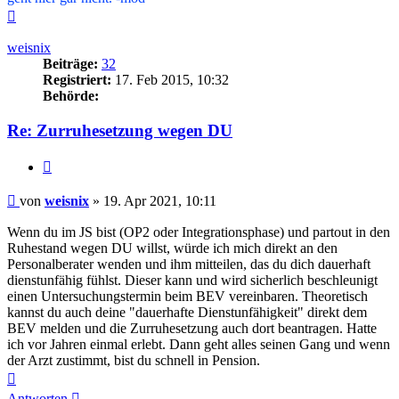
Nach
oben
weisnix
Beiträge:
32
Registriert:
17. Feb 2015, 10:32
Behörde:
Re: Zurruhesetzung wegen DU
Zitieren
Beitrag
von
weisnix
»
19. Apr 2021, 10:11
Wenn du im JS bist (OP2 oder Integrationsphase) und partout in den
Ruhestand wegen DU willst, würde ich mich direkt an den
Personalberater wenden und ihm mitteilen, das du dich dauerhaft
dienstunfähig fühlst. Dieser kann und wird sicherlich beschleunigt
einen Untersuchungstermin beim BEV vereinbaren. Theoretisch
kannst du auch deine "dauerhafte Dienstunfähigkeit" direkt dem
BEV melden und die Zurruhesetzung auch dort beantragen. Hatte
ich vor Jahren einmal erlebt. Dann geht alles seinen Gang und wenn
der Arzt zustimmt, bist du schnell in Pension.
Nach
oben
Antworten