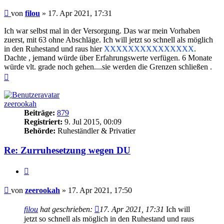
Beitrag
von
filou
»
17. Apr 2021, 17:31
Ich war selbst mal in der Versorgung. Das war mein Vorhaben
zuerst, mit 63 ohne Abschläge. Ich will jetzt so schnell als möglich
in den Ruhestand und raus hier
XXXXXXXXXXXXXXX
.
Dachte , jemand würde über Erfahrungswerte verfügen. 6 Monate
würde vlt. grade noch gehen....sie werden die Grenzen schließen .
Nach
oben
zeerookah
Beiträge:
879
Registriert:
9. Jul 2015, 00:09
Behörde:
Ruheständler & Privatier
Re: Zurruhesetzung wegen DU
Zitieren
Beitrag
von
zeerookah
»
17. Apr 2021, 17:50
filou
hat geschrieben:
17. Apr 2021, 17:31
Ich will
jetzt so schnell als möglich in den Ruhestand und raus