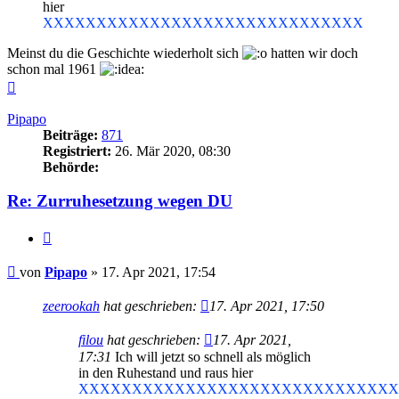
hier
XXXXXXXXXXXXXXXXXXXXXXXXXXXXXX
Meinst du die Geschichte wiederholt sich
hatten wir doch
schon mal 1961
Nach
oben
Pipapo
Beiträge:
871
Registriert:
26. Mär 2020, 08:30
Behörde:
Re: Zurruhesetzung wegen DU
Zitieren
Beitrag
von
Pipapo
»
17. Apr 2021, 17:54
zeerookah
hat geschrieben:
17. Apr 2021, 17:50
filou
hat geschrieben:
17. Apr 2021,
17:31
Ich will jetzt so schnell als möglich
in den Ruhestand und raus hier
XXXXXXXXXXXXXXXXXXXXXXXXXXXXXX