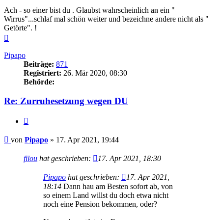
Ach - so einer bist du . Glaubst wahrscheinlich an ein "
Wirrus"...schlaf mal schön weiter und bezeichne andere nicht als "
Getörte". !
Nach
oben
Pipapo
Beiträge:
871
Registriert:
26. Mär 2020, 08:30
Behörde:
Re: Zurruhesetzung wegen DU
Zitieren
Beitrag
von
Pipapo
»
17. Apr 2021, 19:44
filou
hat geschrieben:
17. Apr 2021, 18:30
Pipapo
hat geschrieben:
17. Apr 2021,
18:14
Dann hau am Besten sofort ab, von
so einem Land willst du doch etwa nicht
noch eine Pension bekommen, oder?