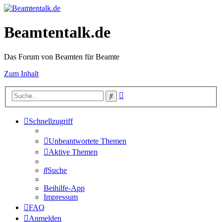
Beamtentalk.de
Das Forum von Beamten für Beamte
Zum Inhalt
Erweiterte
Suche
Suche
Schnellzugriff
Unbeantwortete Themen
Aktive Themen
Suche
Beihilfe-App
Impressum
FAQ
Anmelden