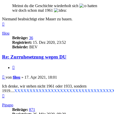
Meinst du die Geschichte wiederholt sich
hatten
wir doch schon mal 1961
Niemand beabsichtigt eine Mauer zu bauen.
Nach
oben
filou
Beiträge:
36
Registriert:
15. Dez 2020, 23:52
Behörde:
BEV
Re: Zurruhesetzung wegen DU
Zitieren
Beitrag
von
filou
»
17. Apr 2021, 18:01
Ich denke, wir stehen nicht 1961 oder 1933, sondern
1919....
XXXXXXXXXXXXXXXXXXXXXXXXXXXXXXXXX
Nach
oben
Pipapo
Beiträge:
871