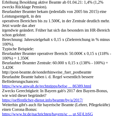
Erhöhung Besoldung aktive Beamte ab 01.04.21: 1,4% (1,2%
zwecks Rücklage Pension).
Beurlaubter Beamter bekam (jedenfalls von 2005 bis 2015) eine
Leistungsentgelt, in den
operativen Bereichen bis zu 1.500€, in der Zentrale deutlich mehr.
Jetzt wurde das aber
irgendwie geändert. Früher hat sich das besonders im HR-Bereich
schon gelohnt:
Berechnung: Jahreszielgehalt x 0,15 x (Zielerreichung in % minus
100%).
Typische Beispiele:
Beurlaubter Beamter operativer Bereich: 50.000€ x 0,15 x (118% -
100%) = 1.350€
Beurlaubter Beamter Zentrale: 60.000 x 0,15 x (138% - 100%) =
3.420€
http://post-beamte.de/sonderhinweise_fuer_postbeamte
Beurlaubte Beamte haben i. d. Regel wesentlich bessere
Beförderungschancen:
https://www.anwalt.de/rechtstipps/befoe ... 86389.html
Zwecks Gerechtigkeit: In Bayern gab's 2017 den Bayern-Bonus,
wie wird dieser begründet?
https://oeffentlicher-dienst.info/beamte/by/a/2017/
Weiterhin gibt's auch für bayerische Beamte (Lehrer, Pflegekräfte)
einen Corona-Bonus:
https://www.br.de/nachrichten/bayern/sc ... ut,SEjLbSG