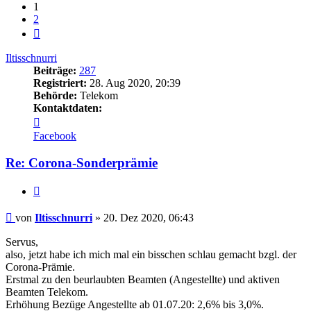
1
2
Nächste
Iltisschnurri
Beiträge:
287
Registriert:
28. Aug 2020, 20:39
Behörde:
Telekom
Kontaktdaten:
Kontaktdaten
von
Facebook
Iltisschnurri
Re: Corona-Sonderprämie
Zitieren
Beitrag
von
Iltisschnurri
»
20. Dez 2020, 06:43
Servus,
also, jetzt habe ich mich mal ein bisschen schlau gemacht bzgl. der
Corona-Prämie.
Erstmal zu den beurlaubten Beamten (Angestellte) und aktiven
Beamten Telekom.
Erhöhung Bezüge Angestellte ab 01.07.20: 2,6% bis 3,0%.