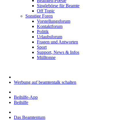
Beamten-Poesie
Singlebörse für Beamte
Off Topic
Sonstige Foren
Vorstellungsforum
Kontaktforum
Politik
Urlaubsforum
Fragen und Antworten
Sport
Support, News & Infos
Mülltonne
Werbung auf beamtentalk schalten
Beihilfe-App
Beihilfe
Das Beamtentum