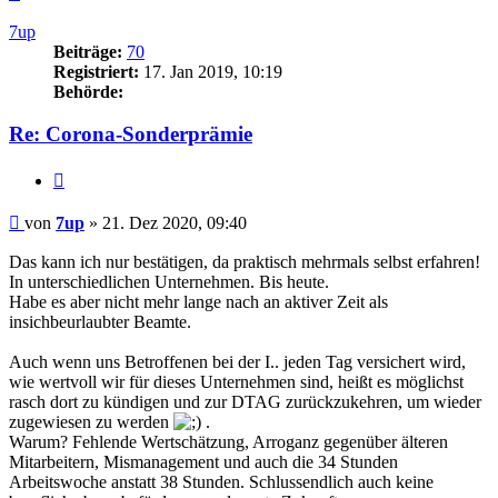
oben
7up
Beiträge:
70
Registriert:
17. Jan 2019, 10:19
Behörde:
Re: Corona-Sonderprämie
Zitieren
Beitrag
von
7up
»
21. Dez 2020, 09:40
Das kann ich nur bestätigen, da praktisch mehrmals selbst erfahren!
In unterschiedlichen Unternehmen. Bis heute.
Habe es aber nicht mehr lange nach an aktiver Zeit als
insichbeurlaubter Beamte.
Auch wenn uns Betroffenen bei der I.. jeden Tag versichert wird,
wie wertvoll wir für dieses Unternehmen sind, heißt es möglichst
rasch dort zu kündigen und zur DTAG zurückzukehren, um wieder
zugewiesen zu werden
.
Warum? Fehlende Wertschätzung, Arroganz gegenüber älteren
Mitarbeitern, Mismanagement und auch die 34 Stunden
Arbeitswoche anstatt 38 Stunden. Schlussendlich auch keine