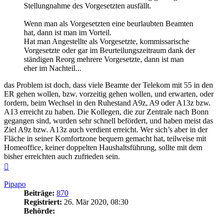
Stellungnahme des Vorgesetzten ausfällt.
Wenn man als Vorgesetzten eine beurlaubten Beamten
hat, dann ist man im Vorteil.
Hat man Angestellte als Vorgesetzte, kommissarische
Vorgesetzte oder gar im Beurteilungszeitraum dank der
ständigen Reorg mehrere Vorgesetzte, dann ist man
eher im Nachteil...
das Problem ist doch, dass viele Beamte der Telekom mit 55 in den
ER gehen wollen, bzw. vorzeitig gehen wollen, und erwarten, oder
fordern, beim Wechsel in den Ruhestand A9z, A9 oder A13z bzw.
A13 erreicht zu haben. Die Kollegen, die zur Zentrale nach Bonn
gegangen sind, wurden sehr schnell befördert, und haben meist das
Ziel A9z bzw. A13z auch verdient erreicht. Wer sich’s aber in der
Fläche in seiner Komfortzone bequem gemacht hat, teilweise mit
Homeoffice, keiner doppelten Haushaltsführung, sollte mit dem
bisher erreichten auch zufrieden sein.
Nach
oben
Pipapo
Beiträge:
870
Registriert:
26. Mär 2020, 08:30
Behörde: