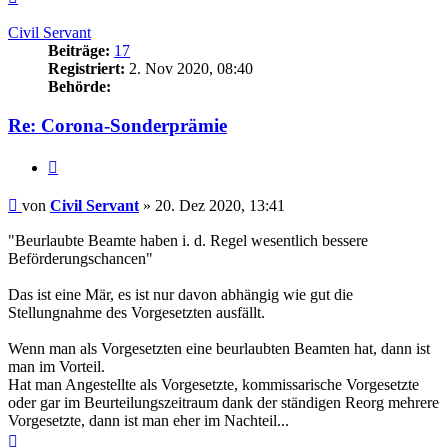
oben
Civil Servant
Beiträge:
17
Registriert:
2. Nov 2020, 08:40
Behörde:
Re: Corona-Sonderprämie
Zitieren
Beitrag
von
Civil Servant
»
20. Dez 2020, 13:41
"Beurlaubte Beamte haben i. d. Regel wesentlich bessere
Beförderungschancen"
Das ist eine Mär, es ist nur davon abhängig wie gut die
Stellungnahme des Vorgesetzten ausfällt.
Wenn man als Vorgesetzten eine beurlaubten Beamten hat, dann ist
man im Vorteil.
Hat man Angestellte als Vorgesetzte, kommissarische Vorgesetzte
oder gar im Beurteilungszeitraum dank der ständigen Reorg mehrere
Vorgesetzte, dann ist man eher im Nachteil...
Nach