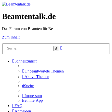
Beamtentalk.de
Das Forum von Beamten für Beamte
Zum Inhalt
Erweiterte
Suche
Suche
Schnellzugriff
Unbeantwortete Themen
Aktive Themen
Suche
Impressum
Beihilfe-App
FAQ
Anmelden