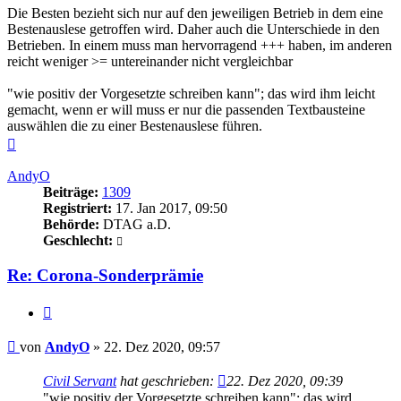
Die Besten bezieht sich nur auf den jeweiligen Betrieb in dem eine
Bestenauslese getroffen wird. Daher auch die Unterschiede in den
Betrieben. In einem muss man hervorragend +++ haben, im anderen
reicht weniger >= untereinander nicht vergleichbar
"wie positiv der Vorgesetzte schreiben kann"; das wird ihm leicht
gemacht, wenn er will muss er nur die passenden Textbausteine
auswählen die zu einer Bestenauslese führen.
Nach
oben
AndyO
Beiträge:
1309
Registriert:
17. Jan 2017, 09:50
Behörde:
DTAG a.D.
Geschlecht:
Re: Corona-Sonderprämie
Zitieren
Beitrag
von
AndyO
»
22. Dez 2020, 09:57
Civil Servant
hat geschrieben:
22. Dez 2020, 09:39
"wie positiv der Vorgesetzte schreiben kann"; das wird