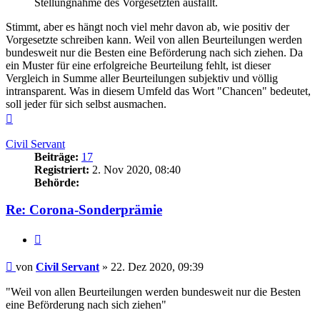
Stellungnahme des Vorgesetzten ausfällt.
Stimmt, aber es hängt noch viel mehr davon ab, wie positiv der
Vorgesetzte schreiben kann. Weil von allen Beurteilungen werden
bundesweit nur die Besten eine Beförderung nach sich ziehen. Da
ein Muster für eine erfolgreiche Beurteilung fehlt, ist dieser
Vergleich in Summe aller Beurteilungen subjektiv und völlig
intransparent. Was in diesem Umfeld das Wort "Chancen" bedeutet,
soll jeder für sich selbst ausmachen.
Nach
oben
Civil Servant
Beiträge:
17
Registriert:
2. Nov 2020, 08:40
Behörde:
Re: Corona-Sonderprämie
Zitieren
Beitrag
von
Civil Servant
»
22. Dez 2020, 09:39
"Weil von allen Beurteilungen werden bundesweit nur die Besten
eine Beförderung nach sich ziehen"