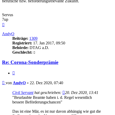
berufliche bzw. beförderungsrelevante Zukunft.
Servus
7up
Nach
oben
AndyO
Beiträge:
1309
Registriert:
17. Jan 2017, 09:50
Behörde:
DTAG a.D.
Geschlecht:
Re: Corona-Sonderprämie
Zitieren
Beitrag
von
AndyO
»
22. Dez 2020, 07:40
Civil Servant
hat geschrieben:
20. Dez 2020, 13:41
"Beurlaubte Beamte haben i. d. Regel wesentlich
bessere Beförderungschancen"
Das ist eine Mär, es ist nur davon abhängig wie gut die