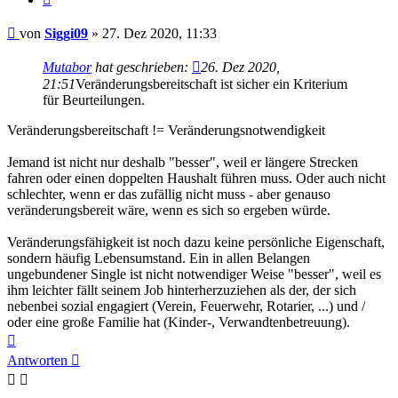
Beitrag
von
Siggi09
»
27. Dez 2020, 11:33
Mutabor
hat geschrieben:
26. Dez 2020,
21:51
Veränderungsbereitschaft ist sicher ein Kriterium
für Beurteilungen.
Veränderungsbereitschaft != Veränderungsnotwendigkeit
Jemand ist nicht nur deshalb "besser", weil er längere Strecken
fahren oder einen doppelten Haushalt führen muss. Oder auch nicht
schlechter, wenn er das zufällig nicht muss - aber genauso
veränderungsbereit wäre, wenn es sich so ergeben würde.
Veränderungsfähigkeit ist noch dazu keine persönliche Eigenschaft,
sondern häufig Lebensumstand. Ein in allen Belangen
ungebundener Single ist nicht notwendiger Weise "besser", weil es
ihm leichter fällt seinem Job hinterherzuziehen als der, der sich
nebenbei sozial engagiert (Verein, Feuerwehr, Rotarier, ...) und /
oder eine große Familie hat (Kinder-, Verwandtenbetreuung).
Nach
oben
Antworten