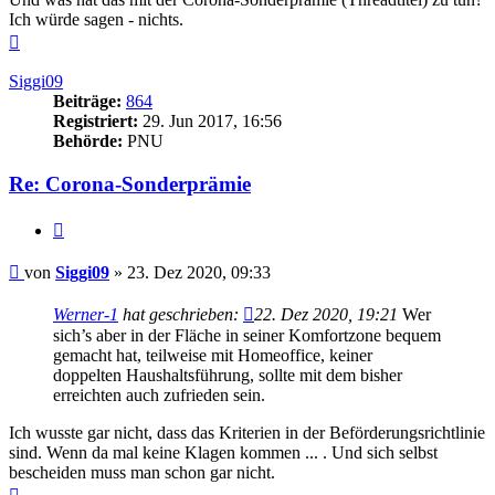
Ich würde sagen - nichts.
Nach
oben
Siggi09
Beiträge:
864
Registriert:
29. Jun 2017, 16:56
Behörde:
PNU
Re: Corona-Sonderprämie
Zitieren
Beitrag
von
Siggi09
»
23. Dez 2020, 09:33
Werner-1
hat geschrieben:
22. Dez 2020, 19:21
Wer
sich’s aber in der Fläche in seiner Komfortzone bequem
gemacht hat, teilweise mit Homeoffice, keiner
doppelten Haushaltsführung, sollte mit dem bisher
erreichten auch zufrieden sein.
Ich wusste gar nicht, dass das Kriterien in der Beförderungsrichtlinie
sind. Wenn da mal keine Klagen kommen ... . Und sich selbst
bescheiden muss man schon gar nicht.
Nach