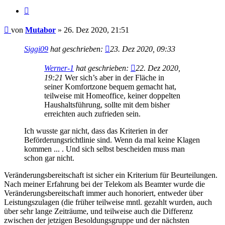
Zitieren
Beitrag
von
Mutabor
»
26. Dez 2020, 21:51
Siggi09
hat geschrieben:
23. Dez 2020, 09:33
Werner-1
hat geschrieben:
22. Dez 2020,
19:21
Wer sich’s aber in der Fläche in
seiner Komfortzone bequem gemacht hat,
teilweise mit Homeoffice, keiner doppelten
Haushaltsführung, sollte mit dem bisher
erreichten auch zufrieden sein.
Ich wusste gar nicht, dass das Kriterien in der
Beförderungsrichtlinie sind. Wenn da mal keine Klagen
kommen ... . Und sich selbst bescheiden muss man
schon gar nicht.
Veränderungsbereitschaft ist sicher ein Kriterium für Beurteilungen.
Nach meiner Erfahrung bei der Telekom als Beamter wurde die
Veränderungsbereitschaft immer auch honoriert, entweder über
Leistungszulagen (die früher teilweise mntl. gezahlt wurden, auch
über sehr lange Zeiträume, und teilweise auch die Differenz
zwischen der jetzigen Besoldungsgruppe und der nächsten