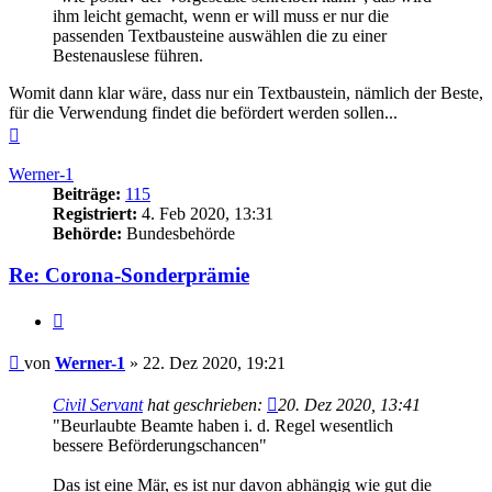
ihm leicht gemacht, wenn er will muss er nur die
passenden Textbausteine auswählen die zu einer
Bestenauslese führen.
Womit dann klar wäre, dass nur ein Textbaustein, nämlich der Beste,
für die Verwendung findet die befördert werden sollen...
Nach
oben
Werner-1
Beiträge:
115
Registriert:
4. Feb 2020, 13:31
Behörde:
Bundesbehörde
Re: Corona-Sonderprämie
Zitieren
Beitrag
von
Werner-1
»
22. Dez 2020, 19:21
Civil Servant
hat geschrieben:
20. Dez 2020, 13:41
"Beurlaubte Beamte haben i. d. Regel wesentlich
bessere Beförderungschancen"
Das ist eine Mär, es ist nur davon abhängig wie gut die