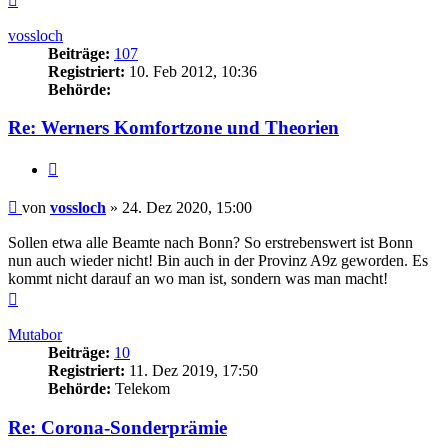
oben
vossloch
Beiträge:
107
Registriert:
10. Feb 2012, 10:36
Behörde:
Re: Werners Komfortzone und Theorien
Zitieren
Beitrag
von
vossloch
»
24. Dez 2020, 15:00
Sollen etwa alle Beamte nach Bonn? So erstrebenswert ist Bonn
nun auch wieder nicht! Bin auch in der Provinz A9z geworden. Es
kommt nicht darauf an wo man ist, sondern was man macht!
Nach
oben
Mutabor
Beiträge:
10
Registriert:
11. Dez 2019, 17:50
Behörde:
Telekom
Re: Corona-Sonderprämie