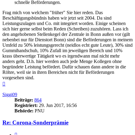
schnelle Beförderungen.
Frag mich von welchem "früher" Sie hier reden. Das
Beschäftigungsbündnis haben wir jetzt seit 2004. Da sind
Leistungszulagen und Co. mit integriert worden. Einige scheinen
sich hier gerne selbst beim Reden (Schreiben) zuzuhören. Lass ich
den angehobenen Stellenkegel der Zentrale in Bonn außen vor (gilt
nebenbei nur für Dienstort Bonn) sind die Beförderungen in meinem
Umfeld zu 50% leistungsgerecht (neidlos echt gute Leute), 30% sind
Gummihandschuh, 10% Zufall im jeweiligen Bereich und 10%
krass überwertige Tätigkeit wo es irgendwann mal nicht mehr
anders geht. D.h. hier werden auch jede Menge Kollegen ohne
begründete Leistung befördert. Dafür schauen dann andere in die
Röhre, weil sie in ihren Bereichen nicht für Beförderungen
vorgesehen sind.
Nach
oben
Siggi09
Beiträge:
864
Registriert:
29. Jun 2017, 16:56
Behörde:
PNU
Re: Corona-Sonderprämie
Zitieren