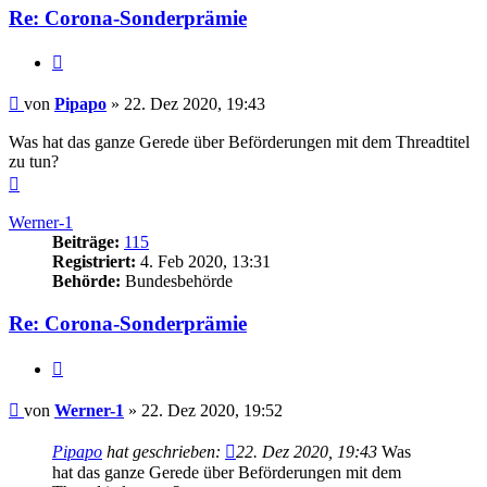
Re: Corona-Sonderprämie
Zitieren
Beitrag
von
Pipapo
»
22. Dez 2020, 19:43
Was hat das ganze Gerede über Beförderungen mit dem Threadtitel
zu tun?
Nach
oben
Werner-1
Beiträge:
115
Registriert:
4. Feb 2020, 13:31
Behörde:
Bundesbehörde
Re: Corona-Sonderprämie
Zitieren
Beitrag
von
Werner-1
»
22. Dez 2020, 19:52
Pipapo
hat geschrieben:
22. Dez 2020, 19:43
Was
hat das ganze Gerede über Beförderungen mit dem