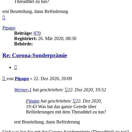
Threadtitel zu tun?
erst Beurteilung, dann Beförderung
Nach
oben
Pipapo
Beiträge:
870
Registriert:
26. Mär 2020, 08:30
Behörde:
Re: Corona-Sonderprämie
Zitieren
Beitrag
von
Pipapo
»
22. Dez 2020, 20:09
Werner-1
hat geschrieben:
22. Dez 2020, 19:52
Pipapo
hat geschrieben:
22. Dez 2020,
19:43
Was hat das ganze Gerede über
Beförderungen mit dem Threadtitel zu tun?
erst Beurteilung, dann Beförderung
Und was hat das mit der Corona-Sonderprämie (Threadtitel) zu tun?