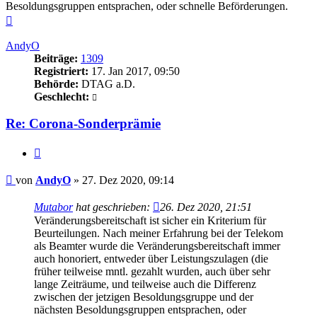
Besoldungsgruppen entsprachen, oder schnelle Beförderungen.
Nach
oben
AndyO
Beiträge:
1309
Registriert:
17. Jan 2017, 09:50
Behörde:
DTAG a.D.
Geschlecht:
Re: Corona-Sonderprämie
Zitieren
Beitrag
von
AndyO
»
27. Dez 2020, 09:14
Mutabor
hat geschrieben:
26. Dez 2020, 21:51
Veränderungsbereitschaft ist sicher ein Kriterium für
Beurteilungen. Nach meiner Erfahrung bei der Telekom
als Beamter wurde die Veränderungsbereitschaft immer
auch honoriert, entweder über Leistungszulagen (die
früher teilweise mntl. gezahlt wurden, auch über sehr
lange Zeiträume, und teilweise auch die Differenz
zwischen der jetzigen Besoldungsgruppe und der
nächsten Besoldungsgruppen entsprachen, oder