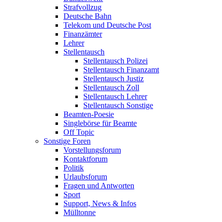
Strafvollzug
Deutsche Bahn
Telekom und Deutsche Post
Finanzämter
Lehrer
Stellentausch
Stellentausch Polizei
Stellentausch Finanzamt
Stellentausch Justiz
Stellentausch Zoll
Stellentausch Lehrer
Stellentausch Sonstige
Beamten-Poesie
Singlebörse für Beamte
Off Topic
Sonstige Foren
Vorstellungsforum
Kontaktforum
Politik
Urlaubsforum
Fragen und Antworten
Sport
Support, News & Infos
Mülltonne