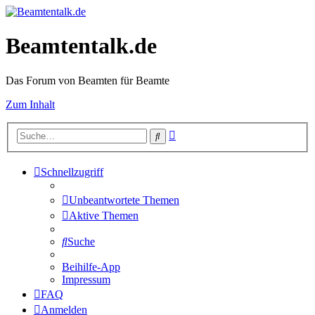
Beamtentalk.de
Das Forum von Beamten für Beamte
Zum Inhalt
Erweiterte
Suche
Suche
Schnellzugriff
Unbeantwortete Themen
Aktive Themen
Suche
Beihilfe-App
Impressum
FAQ
Anmelden