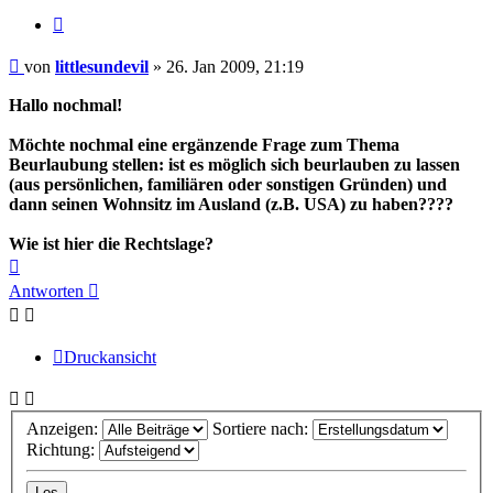
Zitieren
Beitrag
von
littlesundevil
»
26. Jan 2009, 21:19
Hallo nochmal!
Möchte nochmal eine ergänzende Frage zum Thema
Beurlaubung stellen: ist es möglich sich beurlauben zu lassen
(aus persönlichen, familiären oder sonstigen Gründen) und
dann seinen Wohnsitz im Ausland (z.B. USA) zu haben????
Wie ist hier die Rechtslage?
Nach
oben
Antworten
Druckansicht
Anzeigen:
Sortiere nach:
Richtung: