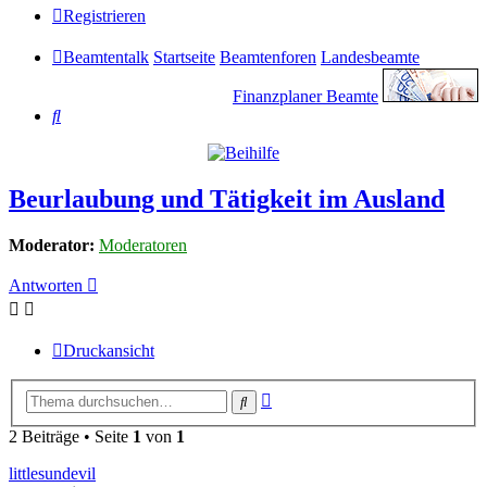
Registrieren
Beamtentalk
Startseite
Beamtenforen
Landesbeamte
Finanzplaner Beamte
Suche
Beurlaubung und Tätigkeit im Ausland
Moderator:
Moderatoren
Antworten
Druckansicht
Erweiterte
Suche
Suche
2 Beiträge • Seite
1
von
1
littlesundevil