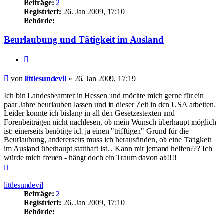
Beiträge:
2
Registriert:
26. Jan 2009, 17:10
Behörde:
Beurlaubung und Tätigkeit im Ausland
Zitieren
Beitrag
von
littlesundevil
»
26. Jan 2009, 17:19
Ich bin Landesbeamter in Hessen und möchte mich gerne für ein
paar Jahre beurlauben lassen und in dieser Zeit in den USA arbeiten.
Leider konnte ich bislang in all den Gesetzestexten und
Forenbeiträgen nicht nachlesen, ob mein Wunsch überhaupt möglich
ist: einerseits benötige ich ja einen "trifftigen" Grund für die
Beurlaubung, andererseits muss ich herausfinden, ob eine Tätigkeit
im Ausland überhaupt statthaft ist... Kann mir jemand helfen??? Ich
würde mich freuen - hängt doch ein Traum davon ab!!!!
Nach
oben
littlesundevil
Beiträge:
2
Registriert:
26. Jan 2009, 17:10
Behörde: