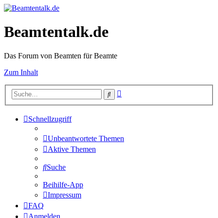
Beamtentalk.de
Das Forum von Beamten für Beamte
Zum Inhalt
Erweiterte
Suche
Suche
Schnellzugriff
Unbeantwortete Themen
Aktive Themen
Suche
Beihilfe-App
Impressum
FAQ
Anmelden