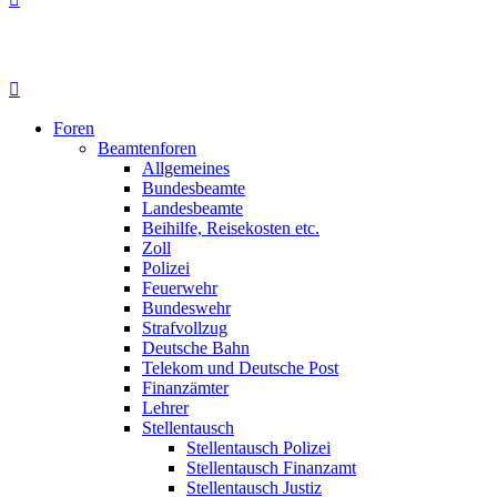
Foren
Beamtenforen
Allgemeines
Bundesbeamte
Landesbeamte
Beihilfe, Reisekosten etc.
Zoll
Polizei
Feuerwehr
Bundeswehr
Strafvollzug
Deutsche Bahn
Telekom und Deutsche Post
Finanzämter
Lehrer
Stellentausch
Stellentausch Polizei
Stellentausch Finanzamt
Stellentausch Justiz