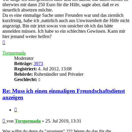
überwies mir dann 250 Euro für die Hilfe, sagte aber, daß er es
steuerlich absetzen möchte.
Da es eine einmalige Sache unter Freunden war und das ziemlich
kurzfristig, habe ich ,natürlich auch aus Unwissenheit die Hilfe nicht
angezeigt. Bin mir jetzt sowas von unsicher ob ich das hätte
anmelden müssen. Ich habe so ein schlechtes Gewissen. Kann mir
hier jemand weiter helfen?
Nach
oben
Torquemada
Moderator
Beiträge:
3973
Registriert:
4. Jul 2012, 13:08
Behörde:
Ruheständler und Privatier
Geschlecht:
Re: Muss ich einen einmaligen Freundschaftsdienst
anzeigen
Zitieren
Beitrag
von
Torquemada
»
25. Jul 2019, 13:31
Was willst du denn da "anzeigen" ??? Wenn du das für die