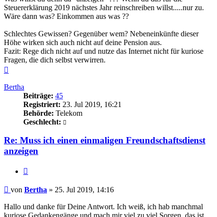
Steuererklärung 2019 nächstes Jahr reinschreiben willst.....nur zu.
Wäre dann was? Einkommen aus was ??
Schlechtes Gewissen? Gegenüber wem? Nebeneinkünfte dieser
Höhe wirken sich auch nicht auf deine Pension aus.
Fazit: Rege dich nicht auf und nutze das Internet nicht für kuriose
Fragen, die dich selbst verwirren.
Nach
oben
Bertha
Beiträge:
45
Registriert:
23. Jul 2019, 16:21
Behörde:
Telekom
Geschlecht:
Re: Muss ich einen einmaligen Freundschaftsdienst
anzeigen
Zitieren
Beitrag
von
Bertha
»
25. Jul 2019, 14:16
Hallo und danke für Deine Antwort. Ich weiß, ich hab manchmal
kuriose Gedankengänge und mach mir viel zu viel Sorgen, das ist