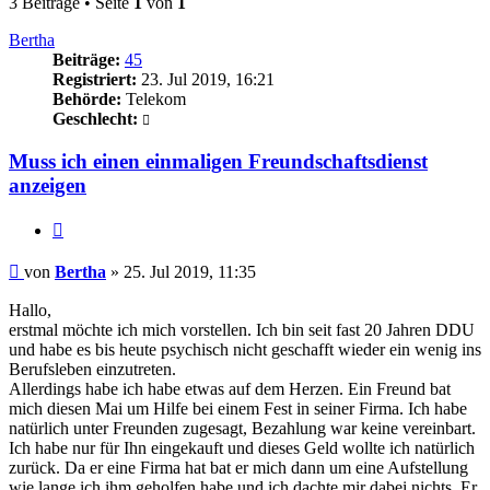
3 Beiträge • Seite
1
von
1
Bertha
Beiträge:
45
Registriert:
23. Jul 2019, 16:21
Behörde:
Telekom
Geschlecht:
Muss ich einen einmaligen Freundschaftsdienst
anzeigen
Zitieren
Beitrag
von
Bertha
»
25. Jul 2019, 11:35
Hallo,
erstmal möchte ich mich vorstellen. Ich bin seit fast 20 Jahren DDU
und habe es bis heute psychisch nicht geschafft wieder ein wenig ins
Berufsleben einzutreten.
Allerdings habe ich habe etwas auf dem Herzen. Ein Freund bat
mich diesen Mai um Hilfe bei einem Fest in seiner Firma. Ich habe
natürlich unter Freunden zugesagt, Bezahlung war keine vereinbart.
Ich habe nur für Ihn eingekauft und dieses Geld wollte ich natürlich
zurück. Da er eine Firma hat bat er mich dann um eine Aufstellung
wie lange ich ihm geholfen habe und ich dachte mir dabei nichts. Er