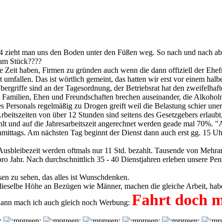
.94 zieht man uns den Boden unter den Füßen weg. So nach und nach a
 am Stück????
ie Zeit haben, Firmen zu gründen auch wenn die dann offiziell der Ehe
tot umfallen. Das ist wörtlich gemeint, das hatten wir erst vor einem h
 Übergriffe sind an der Tagesordnung, der Betriebsrat hat den zweifel
it. Familien, Ehen und Freundschaften brechen auseinander, die Alkohol
s Personals regelmäßig zu Drogen greift weil die Belastung schier unertr
rbeitszeiten von über 12 Stunden sind seitens des Gesetzgebers erlaub
zahlt und auf die Jahresarbeitszeit angerechnet werden geade mal 70%.
mittags. Am nächsten Tag beginnt der Dienst dann auch erst gg. 15 Uhr. 
 Ausbleibezeit werden oftmals nur 11 Std. bezahlt. Tausende von Mehrarb
 pro Jahr. Nach durchschnittlich 35 - 40 Dienstjahren erleben unsere Pe
sen zu sehen, das alles ist Wunschdenken.
dieselbe Höhe an Bezügen wie Männer, machen die gleiche Arbeit, haben
Fahrt doch m
d dann mach ich auch gleich noch Werbung: