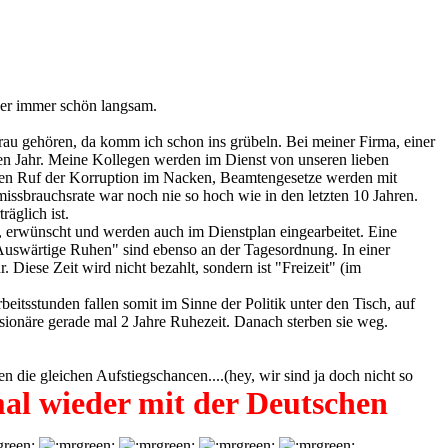
ber immer schön langsam.
frau gehören, da komm ich schon ins grübeln. Bei meiner Firma, einer
alben Jahr. Meine Kollegen werden im Dienst von unseren lieben
haften Ruf der Korruption im Nacken, Beamtengesetze werden mit
missbrauchsrate war noch nie so hoch wie in den letzten 10 Jahren.
äglich ist.
t, erwünscht und werden auch im Dienstplan eingearbeitet. Eine
 "Auswärtige Ruhen" sind ebenso an der Tagesordnung. In einer
Diese Zeit wird nicht bezahlt, sondern ist "Freizeit" (im
eitsstunden fallen somit im Sinne der Politik unter den Tisch, auf
nsionäre gerade mal 2 Jahre Ruhezeit. Danach sterben sie weg.
 die gleichen Aufstiegschancen....(hey, wir sind ja doch nicht so
al wieder mit der Deutschen