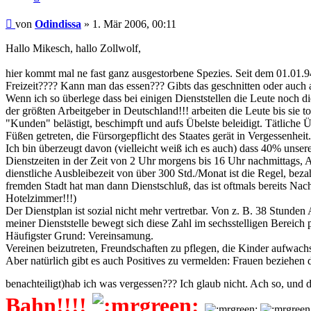
Beitrag
von
Odindissa
»
1. Mär 2006, 00:11
Hallo Mikesch, hallo Zollwolf,
hier kommt mal ne fast ganz ausgestorbene Spezies. Seit dem 01.01
Freizeit???? Kann man das essen??? Gibts das geschnitten oder auch
Wenn ich so überlege dass bei einigen Dienststellen die Leute noch d
der größten Arbeitgeber in Deutschland!!! arbeiten die Leute bis sie 
"Kunden" belästigt, beschimpft und aufs Übelste beleidigt. Tätliche
Füßen getreten, die Fürsorgepflicht des Staates gerät in Vergessenhe
Ich bin überzeugt davon (vielleicht weiß ich es auch) dass 40% unsere
Dienstzeiten in der Zeit von 2 Uhr morgens bis 16 Uhr nachmittags, A
dienstliche Ausbleibezeit von über 300 Std./Monat ist die Regel, be
fremden Stadt hat man dann Dienstschluß, das ist oftmals bereits Nach
Hotelzimmer!!!)
Der Dienstplan ist sozial nicht mehr vertretbar. Von z. B. 38 Stunden
meiner Dienststelle bewegt sich diese Zahl im sechsstelligen Bereich
Häufigster Grund: Vereinsamung.
Vereinen beizutreten, Freundschaften zu pflegen, die Kinder aufwach
Aber natürlich gibt es auch Positives zu vermelden: Frauen beziehen 
benachteiligt)hab ich was vergessen??? Ich glaub nicht. Ach so, un
Bahn!!!!