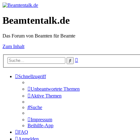
Beamtentalk.de
Das Forum von Beamten für Beamte
Zum Inhalt
Erweiterte
Suche
Suche
Schnellzugriff
Unbeantwortete Themen
Aktive Themen
Suche
Impressum
Beihilfe-App
FAQ
Anmelden