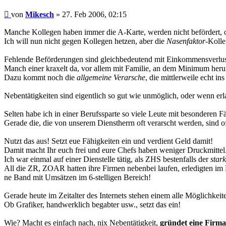
Beitrag
von
Mikesch
»
27. Feb 2006, 02:15
Manche Kollegen haben immer die A-Karte, werden nicht befördert, ob
Ich will nun nicht gegen Kollegen hetzen, aber die
Nasenfaktor
-Kolle
Fehlende Beförderungen sind gleichbedeutend mit Einkommensverlus
Manch einer kraxelt da, vor allem mit Familie, an dem Minimum her
Dazu kommt noch die
allgemeine Verarsche
, die mittlerweile echt in
Nebentätigkeiten sind eigentlich so gut wie unmöglich, oder wenn erla
Selten habe ich in einer Berufssparte so viele Leute mit besonderen 
Gerade die, die von unserem Dienstherrn oft verarscht werden, sind o
Nutzt das aus! Setzt eue Fähigkeiten ein und verdient Geld damit!
Damit macht Ihr euch frei und eure Chefs haben weniger Druckmittel.
Ich war einmal auf einer Dienstelle tätig, als ZHS bestenfalls der
star
All die ZR, ZOAR hatten ihre Firmen nebenbei laufen, erledigten im 
ne Band mit Umsätzen im 6-stelligen Bereich!
Gerade heute im Zeitalter des Internets stehen einem alle Möglichkeit
Ob Grafiker, handwerklich begabter usw., setzt das ein!
Wie? Macht es einfach nach, nix Nebentätigkeit,
gründet eine Firma