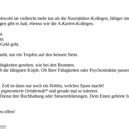
wohl sie vielleicht mehr tun als die
Nasenfaktor
-Kollegen, fähiger sin
gen gibt es halt, ebenso wie die
A-Karten
-Kollegen.
t.
um.
s Geld geht.
ubt, nur ein Tropfen auf den heissen Stein.
Fähigkeiten gesehen, wie bei den Beamten.
ft die fähigsten Köpfe. Ob Ihrer Fähigkeiten oder Psychostruktur pass
 Zoll ist dann nur noch ein Hobby, welches Spass macht!
k pigmentierte Ortsfremde
* und gerade mal so toleriert.
Dienst ihre Buchhaltung oder Steuererklärungen. Dem Einen gehörte fast
en offen!
!!!!