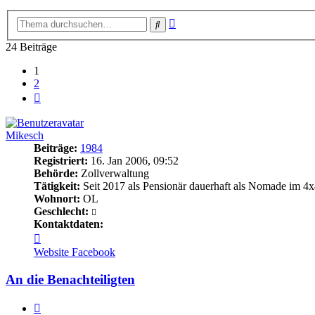
Erweiterte
Suche
Suche
24 Beiträge
1
2
Nächste
Mikesch
Beiträge:
1984
Registriert:
16. Jan 2006, 09:52
Behörde:
Zollverwaltung
Tätigkeit:
Seit 2017 als Pensionär dauerhaft als Nomade im 4x
Wohnort:
OL
Geschlecht:
Kontaktdaten:
Kontaktdaten
von
Website
Facebook
Mikesch
An die Benachteiligten
Zitieren