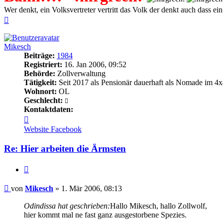
Wer denkt, ein Volksvertreter vertritt das Volk der denkt auch dass ein 
Nach
oben
Mikesch
Beiträge:
1984
Registriert:
16. Jan 2006, 09:52
Behörde:
Zollverwaltung
Tätigkeit:
Seit 2017 als Pensionär dauerhaft als Nomade im 4x
Wohnort:
OL
Geschlecht:
Kontaktdaten:
Kontaktdaten
von
Website
Facebook
Mikesch
Re: Hier arbeiten die Ärmsten
Zitieren
Beitrag
von
Mikesch
»
1. Mär 2006, 08:13
Odindissa hat geschrieben:
Hallo Mikesch, hallo Zollwolf,
hier kommt mal ne fast ganz ausgestorbene Spezies.