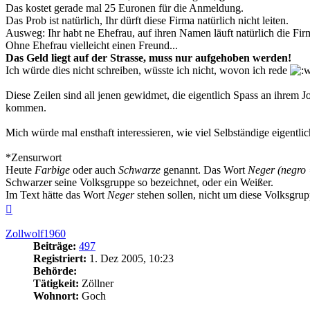
Das kostet gerade mal 25 Euronen für die Anmeldung.
Das Prob ist natürlich, Ihr dürft diese Firma natürlich nicht leiten.
Ausweg: Ihr habt ne Ehefrau, auf ihren Namen läuft natürlich die Fir
Ohne Ehefrau vielleicht einen Freund...
Das Geld liegt auf der Strasse, muss nur aufgehoben werden!
Ich würde dies nicht schreiben, wüsste ich nicht, wovon ich rede
Diese Zeilen sind all jenen gewidmet, die eigentlich Spass an ihrem 
kommen.
Mich würde mal ensthaft interessieren, wie viel Selbständige eigentlic
*Zensurwort
Heute
Farbige
oder auch
Schwarze
genannt. Das Wort
Neger (negro
Schwarzer seine Volksgruppe so bezeichnet, oder ein Weißer.
Im Text hätte das Wort
Neger
stehen sollen, nicht um diese Volksgru
Nach
oben
Zollwolf1960
Beiträge:
497
Registriert:
1. Dez 2005, 10:23
Behörde:
Tätigkeit:
Zöllner
Wohnort:
Goch