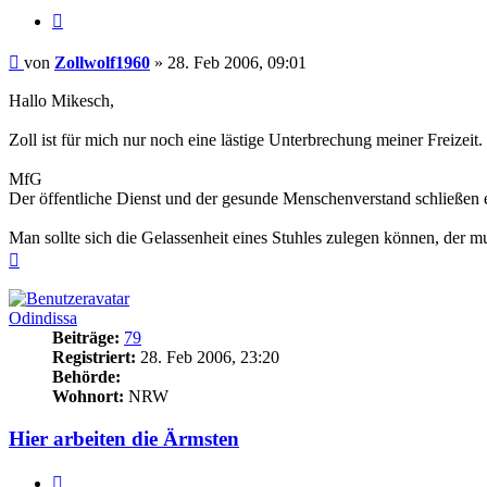
Zitieren
Beitrag
von
Zollwolf1960
»
28. Feb 2006, 09:01
Hallo Mikesch,
Zoll ist für mich nur noch eine lästige Unterbrechung meiner Freizei
MfG
Der öffentliche Dienst und der gesunde Menschenverstand schließen 
Man sollte sich die Gelassenheit eines Stuhles zulegen können, der 
Nach
oben
Odindissa
Beiträge:
79
Registriert:
28. Feb 2006, 23:20
Behörde:
Wohnort:
NRW
Hier arbeiten die Ärmsten
Zitieren