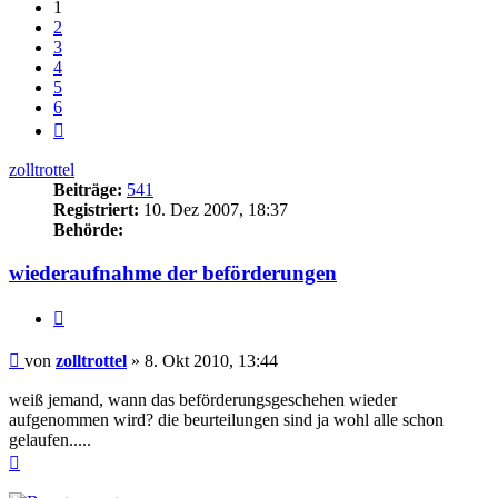
1
2
3
4
5
6
Nächste
zolltrottel
Beiträge:
541
Registriert:
10. Dez 2007, 18:37
Behörde:
wiederaufnahme der beförderungen
Zitieren
Beitrag
von
zolltrottel
»
8. Okt 2010, 13:44
weiß jemand, wann das beförderungsgeschehen wieder
aufgenommen wird? die beurteilungen sind ja wohl alle schon
gelaufen.....
Nach
oben