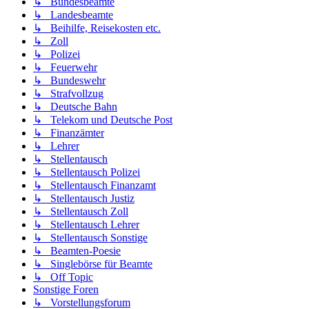
↳ Bundesbeamte
↳ Landesbeamte
↳ Beihilfe, Reisekosten etc.
↳ Zoll
↳ Polizei
↳ Feuerwehr
↳ Bundeswehr
↳ Strafvollzug
↳ Deutsche Bahn
↳ Telekom und Deutsche Post
↳ Finanzämter
↳ Lehrer
↳ Stellentausch
↳ Stellentausch Polizei
↳ Stellentausch Finanzamt
↳ Stellentausch Justiz
↳ Stellentausch Zoll
↳ Stellentausch Lehrer
↳ Stellentausch Sonstige
↳ Beamten-Poesie
↳ Singlebörse für Beamte
↳ Off Topic
Sonstige Foren
↳ Vorstellungsforum