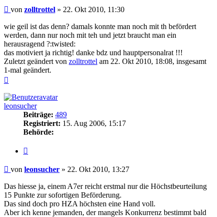
Beitrag
von
zolltrottel
»
22. Okt 2010, 11:30
wie geil ist das denn? damals konnte man noch mit th befördert
werden, dann nur noch mit teh und jetzt braucht man ein
herausragend ?:twisted:
das motiviert ja richtig! danke bdz und hauptpersonalrat !!!
Zuletzt geändert von
zolltrottel
am 22. Okt 2010, 18:08, insgesamt
1-mal geändert.
Nach
oben
leonsucher
Beiträge:
489
Registriert:
15. Aug 2006, 15:17
Behörde:
Zitieren
Beitrag
von
leonsucher
»
22. Okt 2010, 13:27
Das hiesse ja, einem A7er reicht erstmal nur die Höchstbeurteilung
15 Punkte zur sofortigen Beförderung.
Das sind doch pro HZA höchsten eine Hand voll.
Aber ich kenne jemanden, der mangels Konkurrenz bestimmt bald