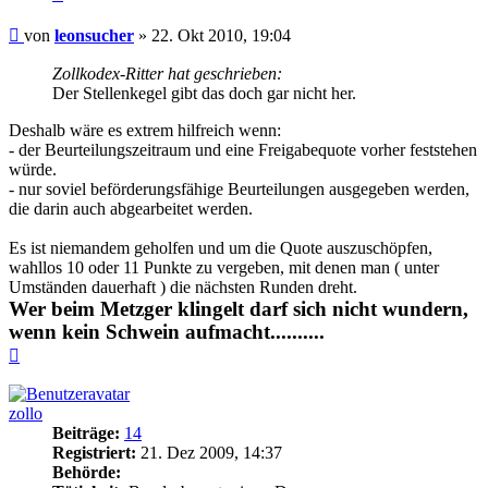
Beitrag
von
leonsucher
»
22. Okt 2010, 19:04
Zollkodex-Ritter hat geschrieben:
Der Stellenkegel gibt das doch gar nicht her.
Deshalb wäre es extrem hilfreich wenn:
- der Beurteilungszeitraum und eine Freigabequote vorher feststehen
würde.
- nur soviel beförderungsfähige Beurteilungen ausgegeben werden,
die darin auch abgearbeitet werden.
Es ist niemandem geholfen und um die Quote auszuschöpfen,
wahllos 10 oder 11 Punkte zu vergeben, mit denen man ( unter
Umständen dauerhaft ) die nächsten Runden dreht.
Wer beim Metzger klingelt darf sich nicht wundern,
wenn kein Schwein aufmacht..........
Nach
oben
zollo
Beiträge:
14
Registriert:
21. Dez 2009, 14:37
Behörde: