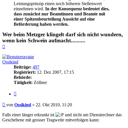
Leistungsprinzip einen noch höheren Stellenwert
einnehmen wird.
In der Konsequenz bedeutet dies,
dass zunächst nur Beamtinnen und Beamte mit
einer Spitzenbeurteilung Aussicht auf eine
Beförderung haben werden.
Wer beim Metzger klingelt darf sich nicht wundern,
wenn kein Schwein aufmacht..........
Nach
oben
Ossikind
Beiträge:
497
Registriert:
12. Dez 2007, 17:15
Behörde:
Tätigkeit:
Zöllner
Zitieren
Beitrag
von
Ossikind
»
22. Okt 2010, 11:20
Falls einer länger erkrankt ist
und nicht am Dienstrechner das
Geschehene mit grosser Tragweite mitverfolgen kann: