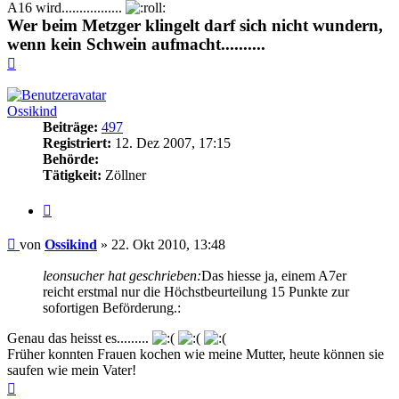
A16 wird.................
Wer beim Metzger klingelt darf sich nicht wundern,
wenn kein Schwein aufmacht..........
Nach
oben
Ossikind
Beiträge:
497
Registriert:
12. Dez 2007, 17:15
Behörde:
Tätigkeit:
Zöllner
Zitieren
Beitrag
von
Ossikind
»
22. Okt 2010, 13:48
leonsucher hat geschrieben:
Das hiesse ja, einem A7er
reicht erstmal nur die Höchstbeurteilung 15 Punkte zur
sofortigen Beförderung.:
Genau das heisst es.........
Früher konnten Frauen kochen wie meine Mutter, heute können sie
saufen wie mein Vater!
Nach