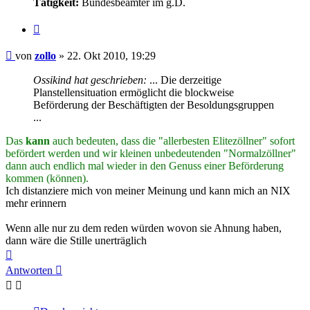
Tätigkeit:
Bundesbeamter im g.D.
Zitieren
Beitrag
von
zollo
»
22. Okt 2010, 19:29
Ossikind hat geschrieben:
... Die derzeitige
Planstellensituation ermöglicht die blockweise
Beförderung der Beschäftigten der Besoldungsgruppen
...
Das
kann
auch bedeuten, dass die "allerbesten Elitezöllner" sofort
befördert werden und wir kleinen unbedeutenden "Normalzöllner"
dann auch endlich mal wieder in den Genuss einer Beförderung
kommen (können).
Ich distanziere mich von meiner Meinung und kann mich an NIX
mehr erinnern
Wenn alle nur zu dem reden würden wovon sie Ahnung haben,
dann wäre die Stille unerträglich
Nach
oben
Antworten