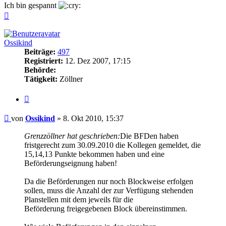
Ich bin gespannt
Nach
oben
Ossikind
Beiträge:
497
Registriert:
12. Dez 2007, 17:15
Behörde:
Tätigkeit:
Zöllner
Zitieren
Beitrag
von
Ossikind
»
8. Okt 2010, 15:37
Grenzzöllner hat geschrieben:
Die BFDen haben
fristgerecht zum 30.09.2010 die Kollegen gemeldet, die
15,14,13 Punkte bekommen haben und eine
Beförderungseignung haben!
Da die Beförderungen nur noch Blockweise erfolgen
sollen, muss die Anzahl der zur Verfügung stehenden
Planstellen mit dem jeweils für die
Beförderung freigegebenen Block übereinstimmen.