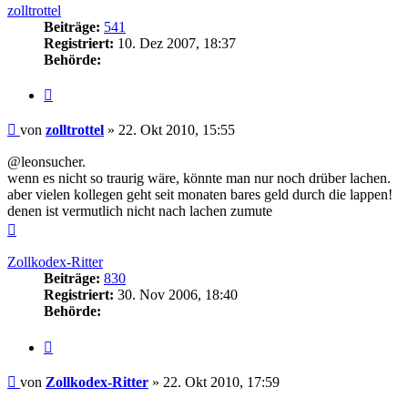
zolltrottel
Beiträge:
541
Registriert:
10. Dez 2007, 18:37
Behörde:
Zitieren
Beitrag
von
zolltrottel
»
22. Okt 2010, 15:55
@leonsucher.
wenn es nicht so traurig wäre, könnte man nur noch drüber lachen.
aber vielen kollegen geht seit monaten bares geld durch die lappen!
denen ist vermutlich nicht nach lachen zumute
Nach
oben
Zollkodex-Ritter
Beiträge:
830
Registriert:
30. Nov 2006, 18:40
Behörde:
Zitieren
Beitrag
von
Zollkodex-Ritter
»
22. Okt 2010, 17:59