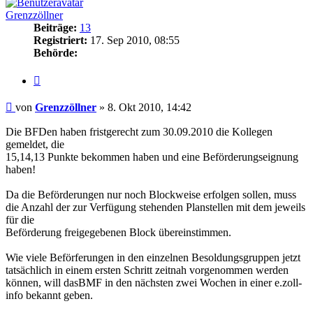
Grenzzöllner
Beiträge:
13
Registriert:
17. Sep 2010, 08:55
Behörde:
Zitieren
Beitrag
von
Grenzzöllner
»
8. Okt 2010, 14:42
Die BFDen haben fristgerecht zum 30.09.2010 die Kollegen
gemeldet, die
15,14,13 Punkte bekommen haben und eine Beförderungseignung
haben!
Da die Beförderungen nur noch Blockweise erfolgen sollen, muss
die Anzahl der zur Verfügung stehenden Planstellen mit dem jeweils
für die
Beförderung freigegebenen Block übereinstimmen.
Wie viele Beförferungen in den einzelnen Besoldungsgruppen jetzt
tatsächlich in einem ersten Schritt zeitnah vorgenommen werden
können, will dasBMF in den nächsten zwei Wochen in einer e.zoll-
info bekannt geben.