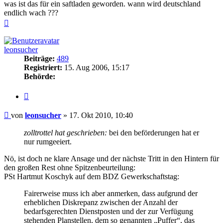
was ist das für ein saftladen geworden. wann wird deutschland
endlich wach ???
Nach
oben
leonsucher
Beiträge:
489
Registriert:
15. Aug 2006, 15:17
Behörde:
Zitieren
Beitrag
von
leonsucher
»
17. Okt 2010, 10:40
zolltrottel hat geschrieben:
bei den beförderungen hat er
nur rumgeeiert.
Nö, ist doch ne klare Ansage und der nächste Tritt in den Hintern für
den großen Rest ohne Spitzenbeurteilung:
PSt Hartmut Koschyk auf dem BDZ Gewerkschaftstag:
Fairerweise muss ich aber anmerken, dass aufgrund der
erheblichen Diskrepanz zwischen der Anzahl der
bedarfsgerechten Dienstposten und der zur Verfügung
stehenden Planstellen, dem so genannten „Puffer“, das