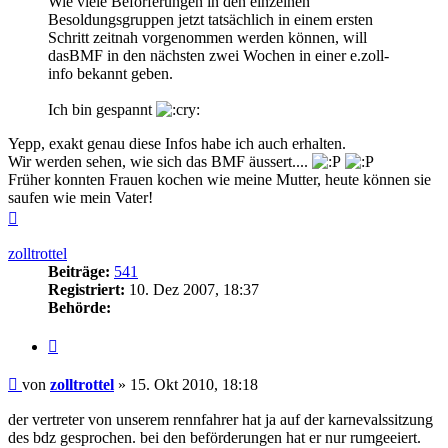
Wie viele Beförferungen in den einzelnen
Besoldungsgruppen jetzt tatsächlich in einem ersten
Schritt zeitnah vorgenommen werden können, will
dasBMF in den nächsten zwei Wochen in einer e.zoll-
info bekannt geben.
Ich bin gespannt
Yepp, exakt genau diese Infos habe ich auch erhalten.
Wir werden sehen, wie sich das BMF äussert....
Früher konnten Frauen kochen wie meine Mutter, heute können sie
saufen wie mein Vater!
Nach
oben
zolltrottel
Beiträge:
541
Registriert:
10. Dez 2007, 18:37
Behörde:
Zitieren
Beitrag
von
zolltrottel
»
15. Okt 2010, 18:18
der vertreter von unserem rennfahrer hat ja auf der karnevalssitzung
des bdz gesprochen. bei den beförderungen hat er nur rumgeeiert.