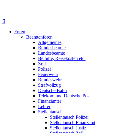
Foren
Beamtenforen
Allgemeines
Bundesbeamte
Landesbeamte
Beihilfe, Reisekosten etc.
Zoll
Polizei
Feuerwehr
Bundeswehr
Strafvollzug
Deutsche Bahn
Telekom und Deutsche Post
Finanzämter
Lehrer
Stellentausch
Stellentausch Polizei
Stellentausch Finanzamt
Stellentausch Justiz