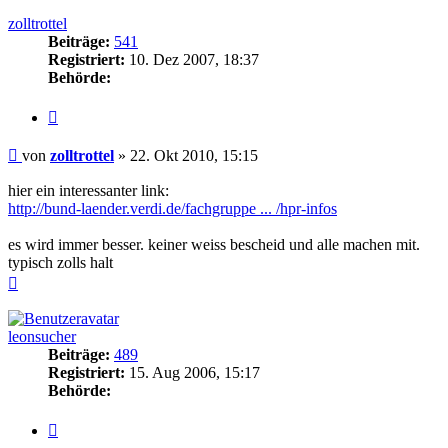
oben
zolltrottel
Beiträge:
541
Registriert:
10. Dez 2007, 18:37
Behörde:
Zitieren
Beitrag
von
zolltrottel
»
22. Okt 2010, 15:15
hier ein interessanter link:
http://bund-laender.verdi.de/fachgruppe ... /hpr-infos
es wird immer besser. keiner weiss bescheid und alle machen mit.
typisch zolls halt
Nach
oben
leonsucher
Beiträge:
489
Registriert:
15. Aug 2006, 15:17
Behörde:
Zitieren