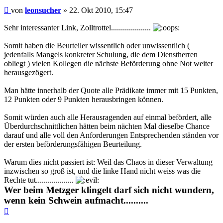
Beitrag
von
leonsucher
»
22. Okt 2010, 15:47
Sehr interessanter Link, Zolltrottel....................
Somit haben die Beurteiler wissentlich oder unwissentlich (
jedenfalls Mangels konkreter Schulung, die dem Dienstherren
obliegt ) vielen Kollegen die nächste Beförderung ohne Not weiter
herausgezögert.
Man hätte innerhalb der Quote alle Prädikate immer mit 15 Punkten,
12 Punkten oder 9 Punkten herausbringen können.
Somit würden auch alle Herausragenden auf einmal befördert, alle
Überdurchschnittlichen hätten beim nächten Mal dieselbe Chance
darauf und alle voll den Anforderungen Entsprechenden ständen vor
der ersten beförderungsfähigen Beurteilung.
Warum dies nicht passiert ist: Weil das Chaos in dieser Verwaltung
inzwischen so groß ist, und die linke Hand nicht weiss was die
Rechte tut...................
Wer beim Metzger klingelt darf sich nicht wundern,
wenn kein Schwein aufmacht..........
Nach
oben