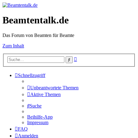
Beamtentalk.de
Das Forum von Beamten für Beamte
Zum Inhalt
Erweiterte
Suche
Suche
Schnellzugriff
Unbeantwortete Themen
Aktive Themen
Suche
Beihilfe-App
Impressum
FAQ
Anmelden