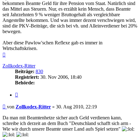
bekommen Beamte Geld für ihre Pension vom Staat. Natürlich sind
das Mittel aus Steuern. Nur, es erzählt kein Mensch, dass Beamte
seit Jahrzehnten 9 % weniger Bruttogehalt als vergleichbare
Angestellte bekommen. Und was immer dezent verschwiegen wird,
sind die PKV-Beiträge, die sich bei vh. und Alleinverdiener bei 20%
bewegen.
Aber diese Pawlow'schen Reflexe gab es immer in
Wirtschaftskrisen.
Nach
oben
Zollkodex-Ritter
Beiträge:
830
Registriert:
30. Nov 2006, 18:40
Behörde:
Zitieren
Beitrag
von
Zollkodex-Ritter
»
30. Aug 2010, 22:19
Da man mit Beamtenhetze sicher auch Geld verdienen kann,
schreibe ich derzeit an dem Buch "Deutschland schafft sich arm -
Wie wir durch unsere Beamte unser Land aufs Spiel setzen"
Nach