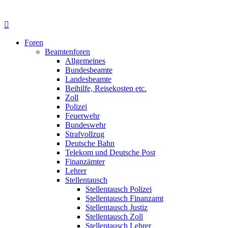
Foren
Beamtenforen
Allgemeines
Bundesbeamte
Landesbeamte
Beihilfe, Reisekosten etc.
Zoll
Polizei
Feuerwehr
Bundeswehr
Strafvollzug
Deutsche Bahn
Telekom und Deutsche Post
Finanzämter
Lehrer
Stellentausch
Stellentausch Polizei
Stellentausch Finanzamt
Stellentausch Justiz
Stellentausch Zoll
Stellentausch Lehrer