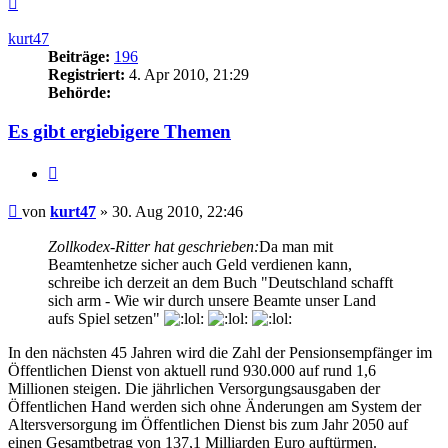
oben
kurt47
Beiträge:
196
Registriert:
4. Apr 2010, 21:29
Behörde:
Es gibt ergiebigere Themen
Zitieren
Beitrag
von
kurt47
»
30. Aug 2010, 22:46
Zollkodex-Ritter hat geschrieben:
Da man mit
Beamtenhetze sicher auch Geld verdienen kann,
schreibe ich derzeit an dem Buch "Deutschland schafft
sich arm - Wie wir durch unsere Beamte unser Land
aufs Spiel setzen"
In den nächsten 45 Jahren wird die Zahl der Pensionsempfänger im
Öffentlichen Dienst von aktuell rund 930.000 auf rund 1,6
Millionen steigen. Die jährlichen Versorgungsausgaben der
Öffentlichen Hand werden sich ohne Änderungen am System der
Altersversorgung im Öffentlichen Dienst bis zum Jahr 2050 auf
einen Gesamtbetrag von 137,1 Milliarden Euro auftürmen.