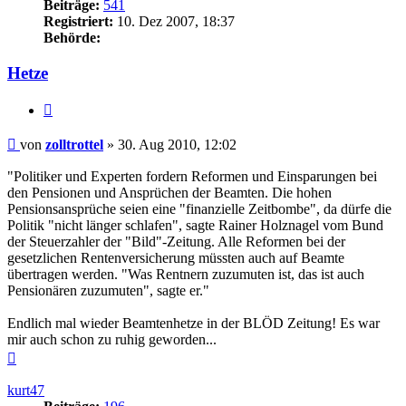
Beiträge:
541
Registriert:
10. Dez 2007, 18:37
Behörde:
Hetze
Zitieren
Beitrag
von
zolltrottel
»
30. Aug 2010, 12:02
"Politiker und Experten fordern Reformen und Einsparungen bei
den Pensionen und Ansprüchen der Beamten. Die hohen
Pensionsansprüche seien eine "finanzielle Zeitbombe", da dürfe die
Politik "nicht länger schlafen", sagte Rainer Holznagel vom Bund
der Steuerzahler der "Bild"-Zeitung. Alle Reformen bei der
gesetzlichen Rentenversicherung müssten auch auf Beamte
übertragen werden. "Was Rentnern zuzumuten ist, das ist auch
Pensionären zuzumuten", sagte er."
Endlich mal wieder Beamtenhetze in der BLÖD Zeitung! Es war
mir auch schon zu ruhig geworden...
Nach
oben
kurt47