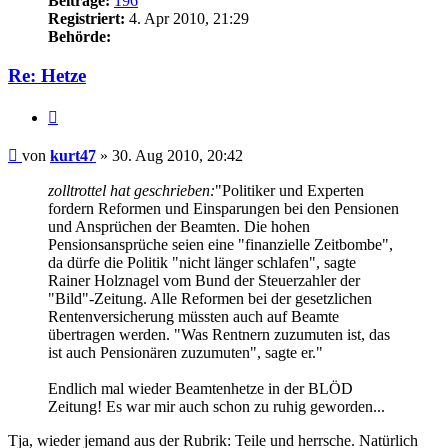
Beiträge:
196
Registriert:
4. Apr 2010, 21:29
Behörde:
Re: Hetze
Zitieren
Beitrag
von
kurt47
»
30. Aug 2010, 20:42
zolltrottel hat geschrieben:
"Politiker und Experten
fordern Reformen und Einsparungen bei den Pensionen
und Ansprüchen der Beamten. Die hohen
Pensionsansprüche seien eine "finanzielle Zeitbombe",
da dürfe die Politik "nicht länger schlafen", sagte
Rainer Holznagel vom Bund der Steuerzahler der
"Bild"-Zeitung. Alle Reformen bei der gesetzlichen
Rentenversicherung müssten auch auf Beamte
übertragen werden. "Was Rentnern zuzumuten ist, das
ist auch Pensionären zuzumuten", sagte er."
Endlich mal wieder Beamtenhetze in der BLÖD
Zeitung! Es war mir auch schon zu ruhig geworden...
Tja, wieder jemand aus der Rubrik: Teile und herrsche. Natürlich