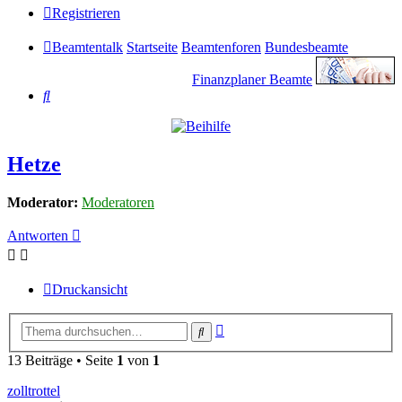
Registrieren
Beamtentalk
Startseite
Beamtenforen
Bundesbeamte
Finanzplaner Beamte
Suche
Hetze
Moderator:
Moderatoren
Antworten
Druckansicht
Erweiterte
Suche
Suche
13 Beiträge • Seite
1
von
1
zolltrottel