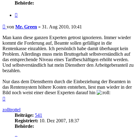
Behörde:
Zitieren
Beitrag
von
Mr. Green
»
31. Aug 2010, 10:41
Man kann diese ganzen Experten getrost ignorieren. Immer wieder
kommt die Forderung auf, Beamte sollen gefälligst in die
Rentenkasse einzahlen. Ich persönlich habe damit überhaupt kein
Problem. Allerdings muss mein Bruttogehalt selbstverständlich auf
das entsprechende Niveau eines Tarifbeschäftigen erhöht werden.
Und selbstverständlich hat mein Dienstherr den Arbeitgeberanteil zu
bezahlen.
Nur dass dem Dienstherrn durch die Einbeziehung der Beamten in
das Rentensystem höhere Kosten entstehen, liest man wieder in der
Bild noch weist einer dieser Experten darauf hin
Nach
oben
zolltrottel
Beiträge:
541
Registriert:
10. Dez 2007, 18:37
Behörde:
Zitieren