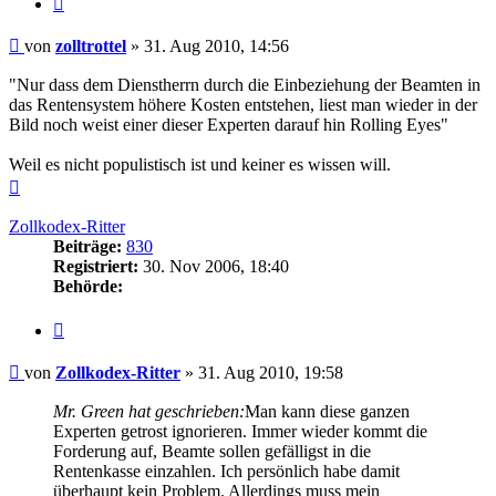
Beitrag
von
zolltrottel
»
31. Aug 2010, 14:56
"Nur dass dem Dienstherrn durch die Einbeziehung der Beamten in
das Rentensystem höhere Kosten entstehen, liest man wieder in der
Bild noch weist einer dieser Experten darauf hin Rolling Eyes"
Weil es nicht populistisch ist und keiner es wissen will.
Nach
oben
Zollkodex-Ritter
Beiträge:
830
Registriert:
30. Nov 2006, 18:40
Behörde:
Zitieren
Beitrag
von
Zollkodex-Ritter
»
31. Aug 2010, 19:58
Mr. Green hat geschrieben:
Man kann diese ganzen
Experten getrost ignorieren. Immer wieder kommt die
Forderung auf, Beamte sollen gefälligst in die
Rentenkasse einzahlen. Ich persönlich habe damit
überhaupt kein Problem. Allerdings muss mein