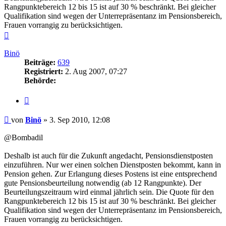
Rangpunktebereich 12 bis 15 ist auf 30 % beschränkt. Bei gleicher
Qualifikation sind wegen der Unterrepräsentanz im Pensionsbereich,
Frauen vorrangig zu berücksichtigen.
Nach
oben
Binö
Beiträge:
639
Registriert:
2. Aug 2007, 07:27
Behörde:
Zitieren
Beitrag
von
Binö
»
3. Sep 2010, 12:08
@Bombadil
Deshalb ist auch für die Zukunft angedacht, Pensionsdienstposten
einzuführen. Nur wer einen solchen Dienstposten bekommt, kann in
Pension gehen. Zur Erlangung dieses Postens ist eine entsprechend
gute Pensionsbeurteilung notwendig (ab 12 Rangpunkte). Der
Beurteilungszeitraum wird einmal jährlich sein. Die Quote für den
Rangpunktebereich 12 bis 15 ist auf 30 % beschränkt. Bei gleicher
Qualifikation sind wegen der Unterrepräsentanz im Pensionsbereich,
Frauen vorrangig zu berücksichtigen.