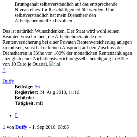
Bruttogehalt selbstverständlich auf das entsprechende
Niveau eines Tarifbeschäftigen erhöht werden. Und
selbstverständlich hat mein Dienstherr den
Arbeitgeberanteil zu bezahlen.
Das ist natürlich Wunschdenken. Der Staat wird wohl seinen
Beamten vorschreiben, die Arbeitnehmeranteile der
Rentenversicherung bei einer Privaten Rentenversicherung anlegen
zu müssen, sonst hat er keinen Anspruch auf den Zuschuss des
Dienstherren in Höhe von 100% der monatlichen Rentenzahlungen
abzüglich einer Nichtdienstverrichtungsselbstbeteiligung in Höhe
von 10 Euro je Quartal.
Nach
oben
Duffy
Beiträge:
56
Registriert:
24. Aug 2010, 11:16
Behörde:
Tätigkeit:
mD
Zitieren
Beitrag
von
Duffy
»
1. Sep 2010, 08:06