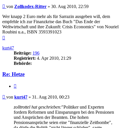
Beitrag
von
Zollkodex-Ritter
»
30. Aug 2010, 22:59
Wer knapp 2 Euro mehr als für Sarrazin ausgeben will, dem
empfehle ich zur Finanzkrise das Buch "Das Ende der
Weltwirtschaft und ihre Zukunft: Crisis Economics" von Nouriel
Roubini u.a., ISBN 3593391023
Nach
oben
kurt47
Beiträge:
196
Registriert:
4. Apr 2010, 21:29
Behörde:
Re: Hetze
Zitieren
Beitrag
von
kurt47
»
31. Aug 2010, 00:23
zolltrottel hat geschrieben:
"Politiker und Experten
fordern Reformen und Einsparungen bei den Pensionen
und Ansprüchen der Beamten. Die hohen
Pensionsansprüche seien eine "finanzielle Zeitbombe",
da dürfe die Politik "nicht länger schlafen", sagte