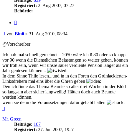
Beiträge:
639
Registriert:
2. Aug 2007, 07:27
Behörde:
Zitieren
Beitrag
von
Binö
»
31. Aug 2010, 08:34
@Vorschreiber
Ich hab mal schnell gerechnet... 2050 wäre ich ü 80 oder so knapp
vor 90 wenn die Dienstlichen Belastungen so weiter gehen, können
wir froh sein, wenn wir unsre sauer verdiente Pension länger als ein
Jahr geniesen können...
In dem Sinne Thilo lesen...und in in den Foren den Grünlackierten-
Linksdrehern mal eins über die Ohren geben
Den ich finde das Thema Beamte so aller drei Wochen in der Blöd
so langsam aber sicher langweilig! Hätten doch auch Beamte
werden können,
wenn sie denn die Voraussetzungen dafür gehabt hätten
Nach
oben
Mr. Green
Beiträge:
167
Registriert:
27. Jun 2007, 19:51