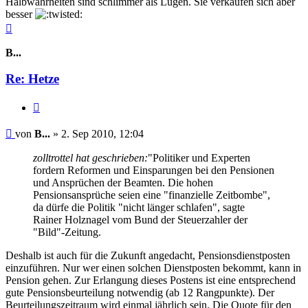
Halbwahrheiten sind schlimmer als Lügen. Sie verkaufen sich aber
besser
Nach
oben
B...
Re: Hetze
Zitieren
Beitrag
von
B...
»
2. Sep 2010, 12:04
zolltrottel hat geschrieben:
"Politiker und Experten
fordern Reformen und Einsparungen bei den Pensionen
und Ansprüchen der Beamten. Die hohen
Pensionsansprüche seien eine "finanzielle Zeitbombe",
da dürfe die Politik "nicht länger schlafen", sagte
Rainer Holznagel vom Bund der Steuerzahler der
"Bild"-Zeitung.
Deshalb ist auch für die Zukunft angedacht, Pensionsdienstposten
einzuführen. Nur wer einen solchen Dienstposten bekommt, kann in
Pension gehen. Zur Erlangung dieses Postens ist eine entsprechend
gute Pensionsbeurteilung notwendig (ab 12 Rangpunkte). Der
Beurteilungszeitraum wird einmal jährlich sein. Die Quote für den