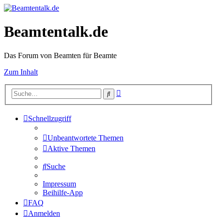
Beamtentalk.de
Das Forum von Beamten für Beamte
Zum Inhalt
Erweiterte
Suche
Suche
Schnellzugriff
Unbeantwortete Themen
Aktive Themen
Suche
Impressum
Beihilfe-App
FAQ
Anmelden