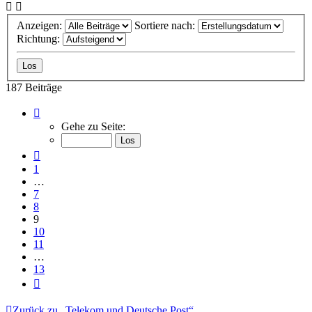
Anzeigen:
Sortiere nach:
Richtung:
187 Beiträge
Seite
9
Gehe zu Seite:
von
13
Vorherige
1
…
7
8
9
10
11
…
13
Nächste
Zurück zu „Telekom und Deutsche Post“