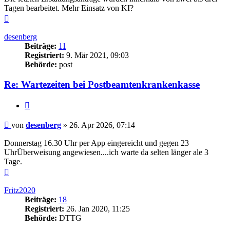
Tagen bearbeitet. Mehr Einsatz von KI?
Nach
oben
desenberg
Beiträge:
11
Registriert:
9. Mär 2021, 09:03
Behörde:
post
Re: Wartezeiten bei Postbeamtenkrankenkasse
Zitieren
Beitrag
von
desenberg
»
26. Apr 2026, 07:14
Donnerstag 16.30 Uhr per App eingereicht und gegen 23
UhrÜberweisung angewiesen....ich warte da selten länger ale 3
Tage.
Nach
oben
Fritz2020
Beiträge:
18
Registriert:
26. Jan 2020, 11:25
Behörde:
DTTG