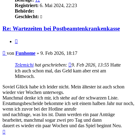
Registriert:
6. Mai 2024, 22:23
Behörde:
Geschlecht:
Re: Wartezeiten bei Postbeamtenkrankenkasse
Zitieren
Beitrag
von
Funhome
»
9. Feb 2026, 18:17
Telemichi
hat geschrieben:
9. Feb 2026, 13:55
Hatte
ich auch schon mal, das Geld kam aber erst am
Mittwoch.
Soviel Glück habe ich leider nicht. Mein ältester ist auch schon
wieder vier Wochen unterwegs.
Manchmal denke ich mir, ich stehe auf der schwarzen Liste.
Erstattungsbescheide bekomme ich seit einem halben Jahr nur noch,
wenn ich zuvor bei der Hotline anrufe
und nachfrage, was los ist. Dann werden ein paar Anträge
bearbeitet, manchmal sogar zwei pro Tag und dann
dauert es wieder ein paar Wochen und das Spiel beginnt Neu.
Nach
oben