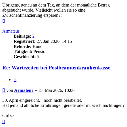
Übrigens, genau an dem Tag, an dem der monatliche Betrag
abgebucht wurde. Vielleicht wollen sie so eine
Zwischenfinanzierung ersparen?!
Nach
oben
Armateur
Beiträge:
2
Registriert:
27. Jan 2026, 14:15
Behörde:
Bund
Tätigkeit:
Pension
Geschlecht:
Re: Wartezeiten bei Postbeamtenkrankenkasse
Zitieren
Beitrag
von
Armateur
»
15. Mai 2026, 10:06
30. April eingereicht. - noch nicht bearbeitet.
Hat jemand ähnliche Erfahrungen gerade oder muss ich nachfragen?
Grüße
Nach
oben