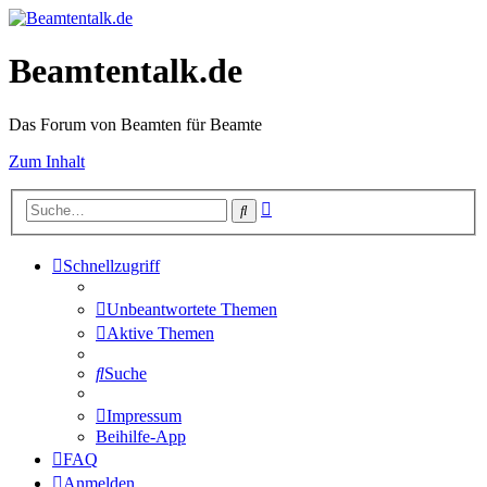
Beamtentalk.de
Das Forum von Beamten für Beamte
Zum Inhalt
Erweiterte
Suche
Suche
Schnellzugriff
Unbeantwortete Themen
Aktive Themen
Suche
Impressum
Beihilfe-App
FAQ
Anmelden