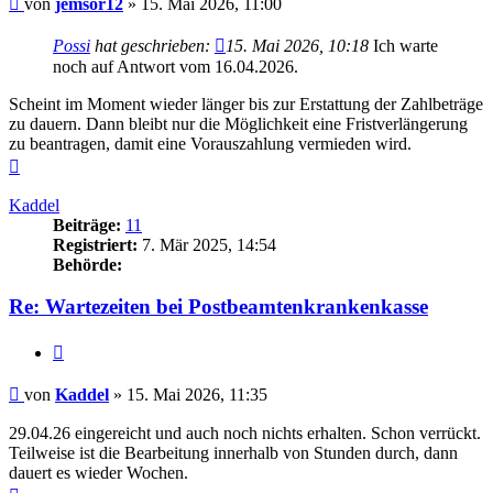
von
jemsor12
»
15. Mai 2026, 11:00
Possi
hat geschrieben:
15. Mai 2026, 10:18
Ich warte
noch auf Antwort vom 16.04.2026.
Scheint im Moment wieder länger bis zur Erstattung der Zahlbeträge
zu dauern. Dann bleibt nur die Möglichkeit eine Fristverlängerung
zu beantragen, damit eine Vorauszahlung vermieden wird.
Nach
oben
Kaddel
Beiträge:
11
Registriert:
7. Mär 2025, 14:54
Behörde:
Re: Wartezeiten bei Postbeamtenkrankenkasse
Zitieren
Beitrag
von
Kaddel
»
15. Mai 2026, 11:35
29.04.26 eingereicht und auch noch nichts erhalten. Schon verrückt.
Teilweise ist die Bearbeitung innerhalb von Stunden durch, dann
dauert es wieder Wochen.
Nach