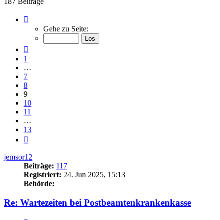
187 Beiträge
Seite
9
Gehe zu Seite:
von
13
Vorherige
1
…
7
8
9
10
11
…
13
Nächste
jemsor12
Beiträge:
117
Registriert:
24. Jun 2025, 15:13
Behörde:
Re: Wartezeiten bei Postbeamtenkrankenkasse