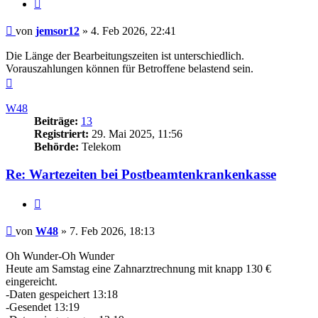
Zitieren
Beitrag
von
jemsor12
»
4. Feb 2026, 22:41
Die Länge der Bearbeitungszeiten ist unterschiedlich.
Vorauszahlungen können für Betroffene belastend sein.
Nach
oben
W48
Beiträge:
13
Registriert:
29. Mai 2025, 11:56
Behörde:
Telekom
Re: Wartezeiten bei Postbeamtenkrankenkasse
Zitieren
Beitrag
von
W48
»
7. Feb 2026, 18:13
Oh Wunder-Oh Wunder
Heute am Samstag eine Zahnarztrechnung mit knapp 130 €
eingereicht.
-Daten gespeichert 13:18
-Gesendet 13:19