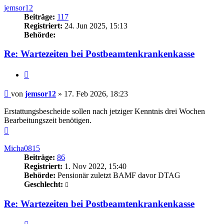
jemsor12
Beiträge:
117
Registriert:
24. Jun 2025, 15:13
Behörde:
Re: Wartezeiten bei Postbeamtenkrankenkasse
Zitieren
Beitrag
von
jemsor12
»
17. Feb 2026, 18:23
Erstattungsbescheide sollen nach jetziger Kenntnis drei Wochen
Bearbeitungszeit benötigen.
Nach
oben
Micha0815
Beiträge:
86
Registriert:
1. Nov 2022, 15:40
Behörde:
Pensionär zuletzt BAMF davor DTAG
Geschlecht:
Re: Wartezeiten bei Postbeamtenkrankenkasse
Zitieren