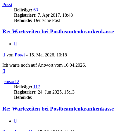
Possi
Beiträge:
63
Registriert:
7. Apr 2017, 18:48
Behörde:
Deutsche Post
Re: Wartezeiten bei Postbeamtenkrankenkasse
Zitieren
Beitrag
von
Possi
»
15. Mai 2026, 10:18
Ich warte noch auf Antwort vom 16.04.2026.
Nach
oben
jemsor12
Beiträge:
117
Registriert:
24. Jun 2025, 15:13
Behörde:
Re: Wartezeiten bei Postbeamtenkrankenkasse
Zitieren
Beitrag