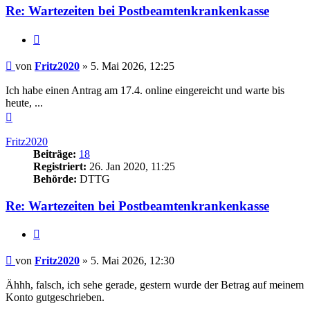
Re: Wartezeiten bei Postbeamtenkrankenkasse
Zitieren
Beitrag
von
Fritz2020
»
5. Mai 2026, 12:25
Ich habe einen Antrag am 17.4. online eingereicht und warte bis
heute, ...
Nach
oben
Fritz2020
Beiträge:
18
Registriert:
26. Jan 2020, 11:25
Behörde:
DTTG
Re: Wartezeiten bei Postbeamtenkrankenkasse
Zitieren
Beitrag
von
Fritz2020
»
5. Mai 2026, 12:30
Ähhh, falsch, ich sehe gerade, gestern wurde der Betrag auf meinem
Konto gutgeschrieben.