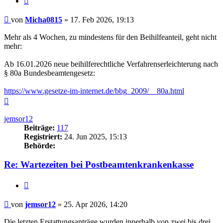
Beitrag
von
Micha0815
»
17. Feb 2026, 19:13
Mehr als 4 Wochen, zu mindestens für den Beihilfeanteil, geht nicht
mehr:
Ab 16.01.2026 neue beihilferechtliche Verfahrenserleichterung nach
§ 80a Bundesbeamtengesetz:
https://www.gesetze-im-internet.de/bbg_2009/__80a.html
Nach
oben
jemsor12
Beiträge:
117
Registriert:
24. Jun 2025, 15:13
Behörde:
Re: Wartezeiten bei Postbeamtenkrankenkasse
Zitieren
Beitrag
von
jemsor12
»
25. Apr 2026, 14:20
Die letzten Erstattungsanträge wurden innerhalb von zwei bis drei