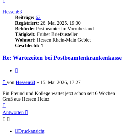
oben
Hessen63
Beiträge:
62
Registriert:
26. Mai 2025, 19:30
Behörde:
Postbeamter im Vorruhestand
Tätigkeit:
Früher Briefzusteller
Wohnort:
Hessen Rhein-Main Gebiet
Geschlecht:
Re: Wartezeiten bei Postbeamtenkrankenkasse
Zitieren
Beitrag
von
Hessen63
»
15. Mai 2026, 17:27
Ein Freund und Kollege wartet jetzt schon seit 6 Wochen
Gruß aus Hessen Heinz
Nach
oben
Antworten
Druckansicht