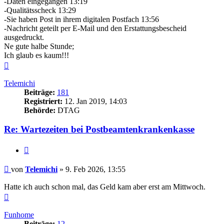
-Daten eingegangen 13:19
-Qualitätsscheck 13:29
-Sie haben Post in ihrem digitalen Postfach 13:56
-Nachricht geteilt per E-Mail und den Erstattungsbescheid
ausgedruckt.
Ne gute halbe Stunde;
Ich glaub es kaum!!!
Nach
oben
Telemichi
Beiträge:
181
Registriert:
12. Jan 2019, 14:03
Behörde:
DTAG
Re: Wartezeiten bei Postbeamtenkrankenkasse
Zitieren
Beitrag
von
Telemichi
»
9. Feb 2026, 13:55
Hatte ich auch schon mal, das Geld kam aber erst am Mittwoch.
Nach
oben
Funhome
Beiträge:
12