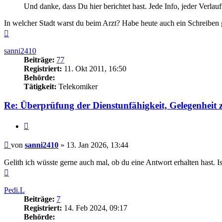
Und danke, dass Du hier berichtet hast. Jede Info, jeder Verlauf
In welcher Stadt warst du beim Arzt? Habe heute auch ein Schreibe
Nach
oben
sanni2410
Beiträge:
77
Registriert:
11. Okt 2011, 16:50
Behörde:
Tätigkeit:
Telekomiker
Re: Überprüfung der Dienstunfähigkeit, Gelegenheit
Zitieren
Beitrag
von
sanni2410
»
13. Jan 2026, 13:44
Gelith ich wüsste gerne auch mal, ob du eine Antwort erhalten hast. Ist
Nach
oben
Pedi.L
Beiträge:
7
Registriert:
14. Feb 2024, 09:17
Behörde: