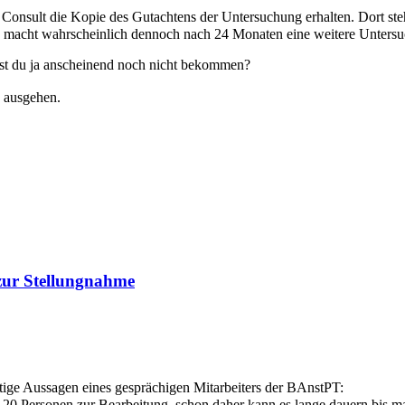
onsult die Kopie des Gutachtens der Untersuchung erhalten. Dort steh
T macht wahrscheinlich dennoch nach 24 Monaten eine weitere Unters
ast du ja anscheinend noch nicht bekommen?
 ausgehen.
 zur Stellungnahme
tige Aussagen eines gesprächigen Mitarbeiters der BAnstPT:
r 20 Personen zur Bearbeitung, schon daher kann es lange dauern bis ma