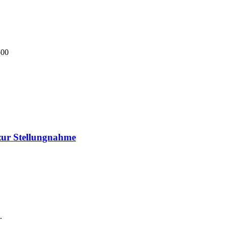
500
 zur Stellungnahme
.