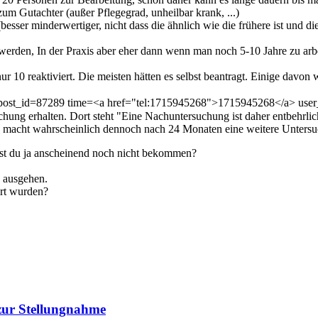
 Gutachter (außer Pflegegrad, unheilbar krank, ...)
 (besser minderwertiger, nicht dass die ähnlich wie die frühere ist und 
t werden, In der Praxis aber eher dann wenn man noch 5-10 Jahre zu arbe
ur 10 reaktiviert. Die meisten hätten es selbst beantragt. Einige davo
post_id=87289 time=<a href="tel:1715945268">1715945268</a> use
ung erhalten. Dort steht "Eine Nachuntersuchung ist daher entbehrlic
T macht wahrscheinlich dennoch nach 24 Monaten eine weitere Unters
ast du ja anscheinend noch nicht bekommen?
 ausgehen.
ert wurden?
 zur Stellungnahme