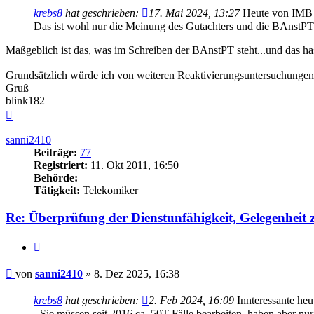
krebs8
hat geschrieben:
17. Mai 2024, 13:27
Heute von IMB C
Das ist wohl nur die Meinung des Gutachters und die BAnstP
Maßgeblich ist das, was im Schreiben der BAnstPT steht...und das h
Grundsätzlich würde ich von weiteren Reaktivierungsuntersuchungen
Gruß
blink182
Nach
oben
sanni2410
Beiträge:
77
Registriert:
11. Okt 2011, 16:50
Behörde:
Tätigkeit:
Telekomiker
Re: Überprüfung der Dienstunfähigkeit, Gelegenheit
Zitieren
Beitrag
von
sanni2410
»
8. Dez 2025, 16:38
krebs8
hat geschrieben:
2. Feb 2024, 16:09
Innteressante heu
- Sie müssen seit 2016 ca. 50T Fälle bearbeiten, haben aber nu