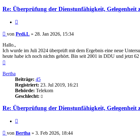
Re: Überprüfung der Dienstunfähigkeit, Gelegenheit
Zitieren
Beitrag
von
Pedi.L
»
28. Jan 2026, 15:34
Hallo.,
Ich wurde im Juli 2024 überprüft mit dem Ergebnis eine neue Unters
heute habe ich noch nichts gehört. Bin seit 2001 in DDU und jetzt 62 
Nach
oben
Bertha
Beiträge:
45
Registriert:
23. Jul 2019, 16:21
Behörde:
Telekom
Geschlecht:
Re: Überprüfung der Dienstunfähigkeit, Gelegenheit
Zitieren
Beitrag
von
Bertha
»
3. Feb 2026, 18:44