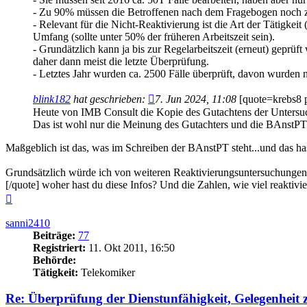
- Zu 90% müssen die Betroffenen nach dem Fragebogen noch zum
- Relevant für die Nicht-Reaktivierung ist die Art der Tätigkeit
Umfang (sollte unter 50% der früheren Arbeitszeit sein).
- Grundätzlich kann ja bis zur Regelarbeitszeit (erneut) geprüf
daher dann meist die letzte Überprüfung.
- Letztes Jahr wurden ca. 2500 Fälle überprüft, davon wurden n
blink182
hat geschrieben:
7. Jun 2024, 11:08
[quote=krebs8 
Heute von IMB Consult die Kopie des Gutachtens der Untersuch
Das ist wohl nur die Meinung des Gutachters und die BAnstP
Maßgeblich ist das, was im Schreiben der BAnstPT steht...und das h
Grundsätzlich würde ich von weiteren Reaktivierungsuntersuchungen
[/quote] woher hast du diese Infos? Und die Zahlen, wie viel reaktivi
Nach
oben
sanni2410
Beiträge:
77
Registriert:
11. Okt 2011, 16:50
Behörde:
Tätigkeit:
Telekomiker
Re: Überprüfung der Dienstunfähigkeit, Gelegenheit