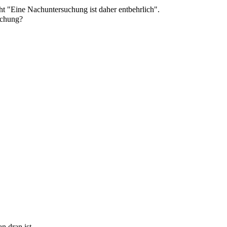
t "Eine Nachuntersuchung ist daher entbehrlich".
uchung?
n dran ist.