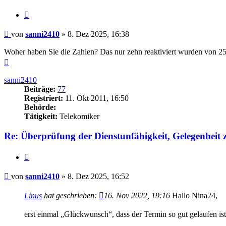
Zitieren
Beitrag
von
sanni2410
»
8. Dez 2025, 16:38
Woher haben Sie die Zahlen? Das nur zehn reaktiviert wurden von 2
Nach
oben
sanni2410
Beiträge:
77
Registriert:
11. Okt 2011, 16:50
Behörde:
Tätigkeit:
Telekomiker
Re: Überprüfung der Dienstunfähigkeit, Gelegenheit
Zitieren
Beitrag
von
sanni2410
»
8. Dez 2025, 16:52
Linus
hat geschrieben:
16. Nov 2022, 19:16
Hallo Nina24,
erst einmal „Glückwunsch“, dass der Termin so gut gelaufen ist