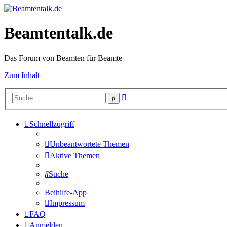
Beamtentalk.de
Das Forum von Beamten für Beamte
Zum Inhalt
Erweiterte
Suche
Suche
Schnellzugriff
Unbeantwortete Themen
Aktive Themen
Suche
Beihilfe-App
Impressum
FAQ
Anmelden