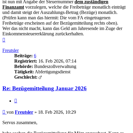
ist nun mit Angabe der Steuernummer
dem zuständigen
Finanzamt
vorzulegen, welche die Freibeträge monatlich einträgt
und damit steigt der Auszahlungs-Betrag (Bezüge) monatlich.
(Prüfen kann man das hiermit: Die vom FA eingetragenen
Freibeträge erscheinen auf der Bezügemitteilung rechts oben).
Wer das nicht macht, kann das Geld am Jahresende im Zuge der
Einkommensteuererklärung zurückerhalten.
Nach
oben
Freutsler
Beiträge:
6
Registriert:
16. Feb 2026, 07:14
Behörde:
Bundeszollverwaltung
Tätigkeit:
Abfertigungsdienst
Geschlecht:
Re: Bezügemitteilung Januar 2026
Zitieren
Beitrag
von
Freutsler
»
18. Feb 2026, 10:29
Servus zusammen,