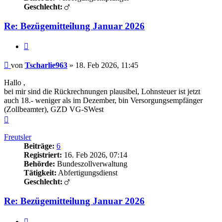
Geschlecht:
Re: Bezügemitteilung Januar 2026
Zitieren
Beitrag
von
Tscharlie963
»
18. Feb 2026, 11:45
Hallo ,
bei mir sind die Rückrechnungen plausibel, Lohnsteuer ist jetzt
auch 18.- weniger als im Dezember, bin Versorgungsempfänger
(Zollbeamter), GZD VG-SWest
Nach
oben
Freutsler
Beiträge:
6
Registriert:
16. Feb 2026, 07:14
Behörde:
Bundeszollverwaltung
Tätigkeit:
Abfertigungsdienst
Geschlecht:
Re: Bezügemitteilung Januar 2026
Zitieren