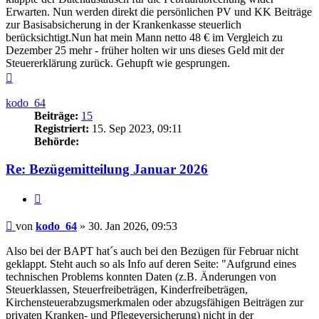
Erwarten. Nun werden direkt die persönlichen PV und KK Beiträge
zur Basisabsicherung in der Krankenkasse steuerlich
berücksichtigt.Nun hat mein Mann netto 48 € im Vergleich zu
Dezember 25 mehr - früher holten wir uns dieses Geld mit der
Steuererklärung zurück. Gehupft wie gesprungen.
Nach
oben
kodo_64
Beiträge:
15
Registriert:
15. Sep 2023, 09:11
Behörde:
Re: Bezügemitteilung Januar 2026
Zitieren
Beitrag
von
kodo_64
»
30. Jan 2026, 09:53
Also bei der BAPT hat´s auch bei den Bezügen für Februar nicht
geklappt. Steht auch so als Info auf deren Seite: "Aufgrund eines
technischen Problems konnten Daten (z.B. Änderungen von
Steuerklassen, Steuerfreibeträgen, Kinderfreibeträgen,
Kirchensteuerabzugsmerkmalen oder abzugsfähigen Beiträgen zur
privaten Kranken- und Pflegeversicherung) nicht in der