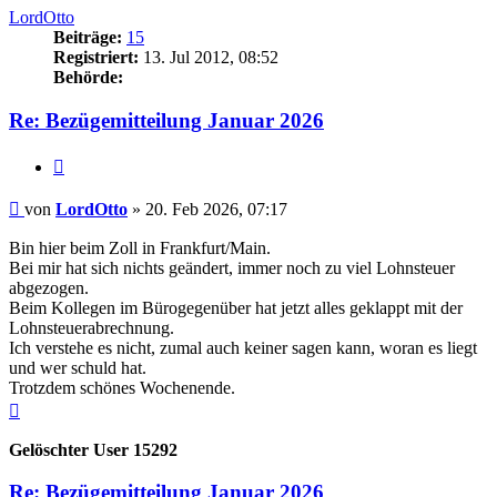
LordOtto
Beiträge:
15
Registriert:
13. Jul 2012, 08:52
Behörde:
Re: Bezügemitteilung Januar 2026
Zitieren
Beitrag
von
LordOtto
»
20. Feb 2026, 07:17
Bin hier beim Zoll in Frankfurt/Main.
Bei mir hat sich nichts geändert, immer noch zu viel Lohnsteuer
abgezogen.
Beim Kollegen im Bürogegenüber hat jetzt alles geklappt mit der
Lohnsteuerabrechnung.
Ich verstehe es nicht, zumal auch keiner sagen kann, woran es liegt
und wer schuld hat.
Trotzdem schönes Wochenende.
Nach
oben
Gelöschter User 15292
Re: Bezügemitteilung Januar 2026