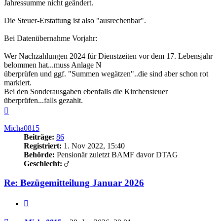
Jahressumme nicht geändert.
Die Steuer-Erstattung ist also "ausrechenbar".
Bei Datenübernahme Vorjahr:
Wer Nachzahlungen 2024 für Dienstzeiten vor dem 17. Lebensjahr
belommen hat...muss Anlage N
überprüfen und ggf. "Summen wegätzen"..die sind aber schon rot
markiert.
Bei den Sonderausgaben ebenfalls die Kirchensteuer
überprüfen...falls gezahlt.
Nach
oben
Micha0815
Beiträge:
86
Registriert:
1. Nov 2022, 15:40
Behörde:
Pensionär zuletzt BAMF davor DTAG
Geschlecht:
Re: Bezügemitteilung Januar 2026
Zitieren
Beitrag