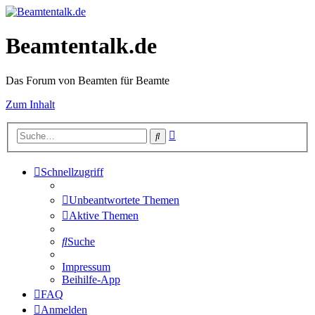
Beamtentalk.de
Das Forum von Beamten für Beamte
Zum Inhalt
Erweiterte
Suche
Suche
Schnellzugriff
Unbeantwortete Themen
Aktive Themen
Suche
Impressum
Beihilfe-App
FAQ
Anmelden