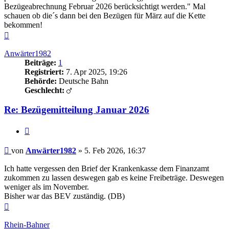
Bezügeabrechnung Februar 2026 berücksichtigt werden." Mal
schauen ob die´s dann bei den Bezügen für März auf die Kette
bekommen!
Nach
oben
Anwärter1982
Beiträge:
1
Registriert:
7. Apr 2025, 19:26
Behörde:
Deutsche Bahn
Geschlecht:
Re: Bezügemitteilung Januar 2026
Zitieren
Beitrag
von
Anwärter1982
»
5. Feb 2026, 16:37
Ich hatte vergessen den Brief der Krankenkasse dem Finanzamt
zukommen zu lassen deswegen gab es keine Freibeträge. Deswegen
weniger als im November.
Bisher war das BEV zuständig. (DB)
Nach
oben
Rhein-Bahner