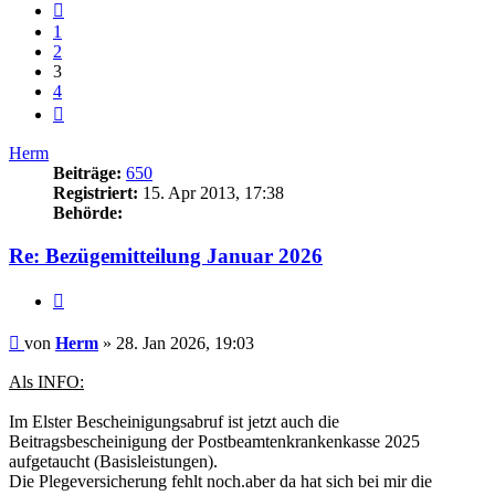
Vorherige
1
2
3
4
Nächste
Herm
Beiträge:
650
Registriert:
15. Apr 2013, 17:38
Behörde:
Re: Bezügemitteilung Januar 2026
Zitieren
Beitrag
von
Herm
»
28. Jan 2026, 19:03
Als INFO:
Im Elster Bescheinigungsabruf ist jetzt auch die
Beitragsbescheinigung der Postbeamtenkrankenkasse 2025
aufgetaucht (Basisleistungen).
Die Plegeversicherung fehlt noch.aber da hat sich bei mir die