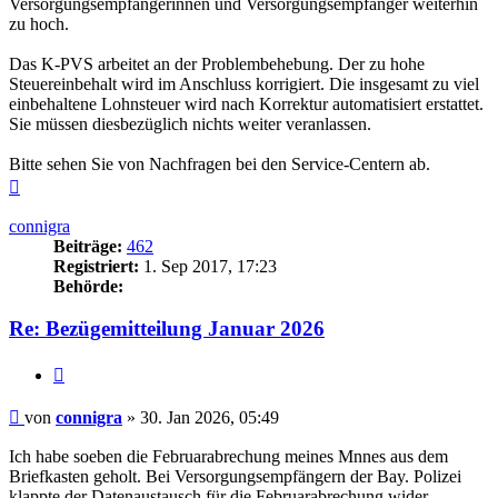
Versorgungsempfängerinnen und Versorgungsempfänger weiterhin
zu hoch.
Das K-PVS arbeitet an der Problembehebung. Der zu hohe
Steuereinbehalt wird im Anschluss korrigiert. Die insgesamt zu viel
einbehaltene Lohnsteuer wird nach Korrektur automatisiert erstattet.
Sie müssen diesbezüglich nichts weiter veranlassen.
Bitte sehen Sie von Nachfragen bei den Service-Centern ab.
Nach
oben
connigra
Beiträge:
462
Registriert:
1. Sep 2017, 17:23
Behörde:
Re: Bezügemitteilung Januar 2026
Zitieren
Beitrag
von
connigra
»
30. Jan 2026, 05:49
Ich habe soeben die Februarabrechung meines Mnnes aus dem
Briefkasten geholt. Bei Versorgungsempfängern der Bay. Polizei
klappte der Datenaustausch für die Februarabrechung wider