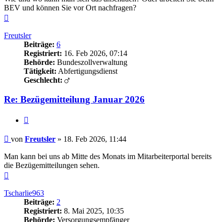
BEV und können Sie vor Ort nachfragen?
Nach
oben
Freutsler
Beiträge:
6
Registriert:
16. Feb 2026, 07:14
Behörde:
Bundeszollverwaltung
Tätigkeit:
Abfertigungsdienst
Geschlecht:
Re: Bezügemitteilung Januar 2026
Zitieren
Beitrag
von
Freutsler
»
18. Feb 2026, 11:44
Man kann bei uns ab Mitte des Monats im Mitarbeiterportal bereits
die Bezügemitteilungen sehen.
Nach
oben
Tscharlie963
Beiträge:
2
Registriert:
8. Mai 2025, 10:35
Behörde:
Versorgungsempfänger