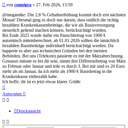
Beitrag
von
connigra
»
27. Feb 2026, 15:59
@megamike: Die 2,8 % Gehaltserhöhung kommt doch erst nächsten
Monat! Diesmal ging es doch nur darum, dass endlich die richtig
bezahlten Krankenkassenbeiträge, die wir als Basisversorgung
steuerlich geltend machen können, berücksichtigt wurden.
Bis Ende 2025 wurde dafür ein Pauschbetrag von 1900 €
automtisch miteinberechnet, ab 01.01.2026 sollten die tatsächlich
bezahlten Basisbeiträge individuell berücksichtigt werden. Da
happerte es aber aus technischen Gründen bei den meisten
Behörden. Bei uns (Telekom) passierte es mit der Märzabrechnung.
Genauso müsste es bei dir sein, nimm den Differenzbetrag von März
zu Februar oder Januar und teile es durch 3. Bei mir sind es 20 Euro
mehr als im Januar, da ich mehr als 1900 € Basisbetrag in die
Krankenkasse einbezahlt habe.
Ich hoffe, dir ist es jetzt etwas klarer. Grüße
Nach
oben
Antworten
Druckansicht