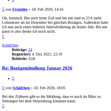
Beitrag
von
Freutsler
»
18. Feb 2026, 14:16
Ok, komisch. Bin auch beim Zoll und bei mir sind es 23 € mehr
Lohnsteuer als im Dezember bei gleichen Bezügen. Außerdem habe
ich nun auch einen höheren Jahresfreibetrag als letztes Jahr. Bei mir
passt es also denke ich noch nicht.
Nach
oben
Schäfchen
Beiträge:
24
Registriert:
4. Dez 2021, 22:19
Behörde:
Zoll
Re: Bezügemitteilung Januar 2026
Zitieren
Beitrag
von
Schäfchen
»
18. Feb 2026, 18:05
Bei den Zöllnern gibt es die Meldung, dass es noch im März zu
Störungen bei dem Steuerabzug kommen kann.
Nach
oben