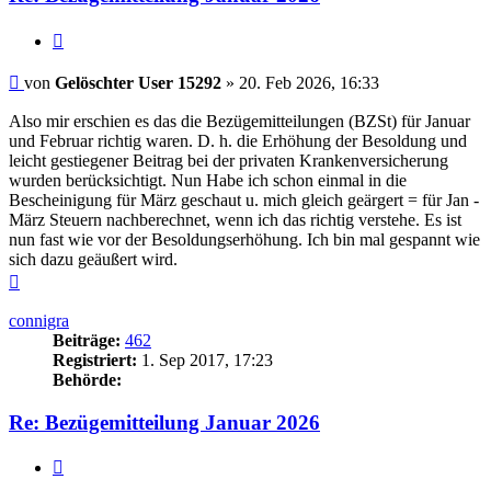
Zitieren
Beitrag
von
Gelöschter User 15292
»
20. Feb 2026, 16:33
Also mir erschien es das die Bezügemitteilungen (BZSt) für Januar
und Februar richtig waren. D. h. die Erhöhung der Besoldung und
leicht gestiegener Beitrag bei der privaten Krankenversicherung
wurden berücksichtigt. Nun Habe ich schon einmal in die
Bescheinigung für März geschaut u. mich gleich geärgert = für Jan -
März Steuern nachberechnet, wenn ich das richtig verstehe. Es ist
nun fast wie vor der Besoldungserhöhung. Ich bin mal gespannt wie
sich dazu geäußert wird.
Nach
oben
connigra
Beiträge:
462
Registriert:
1. Sep 2017, 17:23
Behörde:
Re: Bezügemitteilung Januar 2026
Zitieren