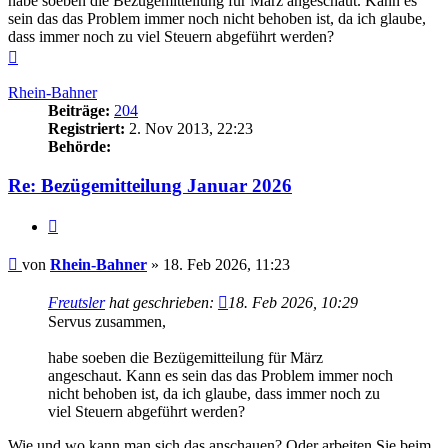
habe soeben die Bezügemitteilung für März angeschaut. Kann es
sein das das Problem immer noch nicht behoben ist, da ich glaube,
dass immer noch zu viel Steuern abgeführt werden?
Nach
oben
Rhein-Bahner
Beiträge:
204
Registriert:
2. Nov 2013, 22:23
Behörde:
Re: Bezügemitteilung Januar 2026
Zitieren
Beitrag
von
Rhein-Bahner
»
18. Feb 2026, 11:23
Freutsler
hat geschrieben:
18. Feb 2026, 10:29
Servus zusammen,
habe soeben die Bezügemitteilung für März
angeschaut. Kann es sein das das Problem immer noch
nicht behoben ist, da ich glaube, dass immer noch zu
viel Steuern abgeführt werden?
Wie und wo kann man sich das anschauen? Oder arbeiten Sie beim