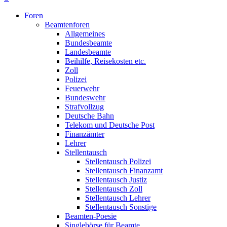
Foren
Beamtenforen
Allgemeines
Bundesbeamte
Landesbeamte
Beihilfe, Reisekosten etc.
Zoll
Polizei
Feuerwehr
Bundeswehr
Strafvollzug
Deutsche Bahn
Telekom und Deutsche Post
Finanzämter
Lehrer
Stellentausch
Stellentausch Polizei
Stellentausch Finanzamt
Stellentausch Justiz
Stellentausch Zoll
Stellentausch Lehrer
Stellentausch Sonstige
Beamten-Poesie
Singlebörse für Beamte