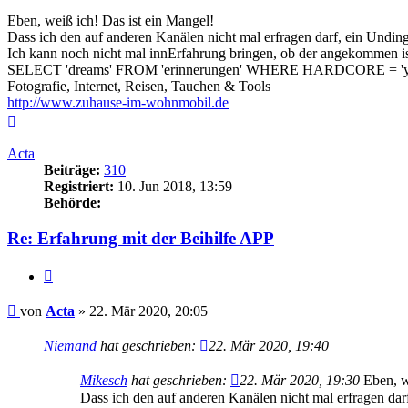
Eben, weiß ich! Das ist ein Mangel!
Dass ich den auf anderen Kanälen nicht mal erfragen darf, ein Undin
Ich kann noch nicht mal innErfahrung bringen, ob der angekommen is
SELECT 'dreams' FROM 'erinnerungen' WHERE HARDCORE = 'y
Fotografie, Internet, Reisen, Tauchen & Tools
http://www.zuhause-im-wohnmobil.de
Nach
oben
Acta
Beiträge:
310
Registriert:
10. Jun 2018, 13:59
Behörde:
Re: Erfahrung mit der Beihilfe APP
Zitieren
Beitrag
von
Acta
»
22. Mär 2020, 20:05
Niemand
hat geschrieben:
22. Mär 2020, 19:40
Mikesch
hat geschrieben:
22. Mär 2020, 19:30
Eben, we
Dass ich den auf anderen Kanälen nicht mal erfragen dar