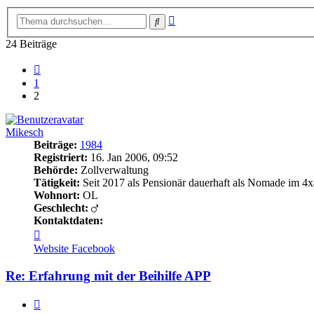
Erweiterte
Suche
Suche
24 Beiträge
Vorherige
1
2
Mikesch
Beiträge:
1984
Registriert:
16. Jan 2006, 09:52
Behörde:
Zollverwaltung
Tätigkeit:
Seit 2017 als Pensionär dauerhaft als Nomade im 4x
Wohnort:
OL
Geschlecht:
Kontaktdaten:
Kontaktdaten
von
Website
Facebook
Mikesch
Re: Erfahrung mit der Beihilfe APP
Zitieren