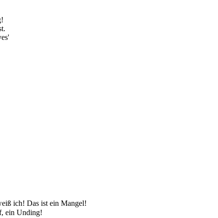
g!
t.
es'
iß ich! Das ist ein Mangel!
f, ein Unding!