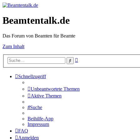
Beamtentalk.de
Das Forum von Beamten für Beamte
Zum Inhalt
Erweiterte
Suche
Suche
Schnellzugriff
Unbeantwortete Themen
Aktive Themen
Suche
Beihilfe-App
Impressum
FAQ
Anmelden