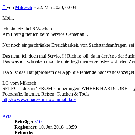
Beitrag
von
Mikesch
»
22. Mär 2020, 02:03
Moin,
ich bin jetzt bei 6 Wochen...
Am Freitag rief ich beim Service-Center an...
Nur noch eingeschränkte Erreichbarkeit, von Sachstandsanfragen, sei e
Das nenn ich doch mal Service!!! Richtig toll, da in der App der Sachs
Das was ich schreiben möchte unterliegt meiner selbstverordneten Z
DAS ist das Hauptproblem der App, die fehlende Sachstandsanzeige!
LG vom Mikesch
SELECT 'dreams' FROM 'erinnerungen' WHERE HARDCORE = 'y
Fotografie, Internet, Reisen, Tauchen & Tools
http://www.zuhause-im-wohnmobil.de
Nach
oben
Acta
Beiträge:
310
Registriert:
10. Jun 2018, 13:59
Behörde: