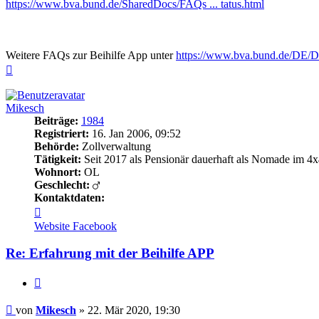
https://www.bva.bund.de/SharedDocs/FAQs ... tatus.html
Weitere FAQs zur Beihilfe App unter
https://www.bva.bund.de/DE/Da
Nach
oben
Mikesch
Beiträge:
1984
Registriert:
16. Jan 2006, 09:52
Behörde:
Zollverwaltung
Tätigkeit:
Seit 2017 als Pensionär dauerhaft als Nomade im 4x
Wohnort:
OL
Geschlecht:
Kontaktdaten:
Kontaktdaten
von
Website
Facebook
Mikesch
Re: Erfahrung mit der Beihilfe APP
Zitieren
Beitrag
von
Mikesch
»
22. Mär 2020, 19:30