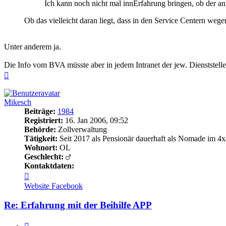
Ich kann noch nicht mal innErfahrung bringen, ob der a
Ob das vielleicht daran liegt, dass in den Service Centern weg
Unter anderem ja.
Die Info vom BVA müsste aber in jedem Intranet der jew. Dienststell
Nach
oben
Mikesch
Beiträge:
1984
Registriert:
16. Jan 2006, 09:52
Behörde:
Zollverwaltung
Tätigkeit:
Seit 2017 als Pensionär dauerhaft als Nomade im 4x
Wohnort:
OL
Geschlecht:
Kontaktdaten:
Kontaktdaten
von
Website
Facebook
Mikesch
Re: Erfahrung mit der Beihilfe APP
Zitieren