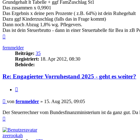
Grundgehalt lt Tabelle + ggf FamZuschlag St1
Das zusammen x 0,9901
Das Ergebnis x deine pers Prozente ( z.B. 64%) ist dein Ruhegehalt
Dazu ggf Kinderzuschlag (falls das in Frage kommt)
Dann noch Abzug 1,8% wg. Pflegevers.
Das ist dein Steuerbrutto - dann in einer Steuertabelle für Bea in zB
Nach
oben
fernmelder
Beiträge:
35
Registriert:
18. Apr 2012, 08:30
Behörde:
Re: Engagierter Vorruhestand 2025 - geht es weiter?
Zitieren
Beitrag
von
fernmelder
»
15. Aug 2025, 09:05
Der Steuerrechner vom Bundesfinanzministerium ist da ganz gut. Da 
Nach
oben
zeerookah