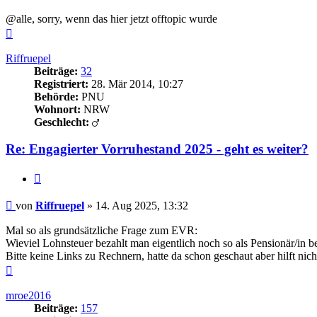
@alle, sorry, wenn das hier jetzt offtopic wurde
Nach
oben
Riffruepel
Beiträge:
32
Registriert:
28. Mär 2014, 10:27
Behörde:
PNU
Wohnort:
NRW
Geschlecht:
Re: Engagierter Vorruhestand 2025 - geht es weiter?
Zitieren
Beitrag
von
Riffruepel
»
14. Aug 2025, 13:32
Mal so als grundsätzliche Frage zum EVR:
Wieviel Lohnsteuer bezahlt man eigentlich noch so als Pensionär/in 
Bitte keine Links zu Rechnern, hatte da schon geschaut aber hilft nich
Nach
oben
mroe2016
Beiträge:
157