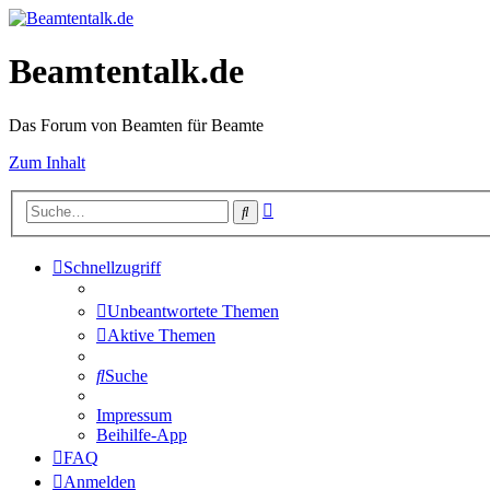
Beamtentalk.de
Das Forum von Beamten für Beamte
Zum Inhalt
Erweiterte
Suche
Suche
Schnellzugriff
Unbeantwortete Themen
Aktive Themen
Suche
Impressum
Beihilfe-App
FAQ
Anmelden