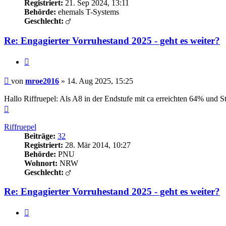
Registriert:
21. Sep 2024, 13:11
Behörde:
ehemals T-Systems
Geschlecht:
Re: Engagierter Vorruhestand 2025 - geht es weiter?
Zitieren
Beitrag
von
mroe2016
»
14. Aug 2025, 15:25
Hallo Riffruepel: Als A8 in der Endstufe mit ca erreichten 64% und S
Nach
oben
Riffruepel
Beiträge:
32
Registriert:
28. Mär 2014, 10:27
Behörde:
PNU
Wohnort:
NRW
Geschlecht:
Re: Engagierter Vorruhestand 2025 - geht es weiter?
Zitieren