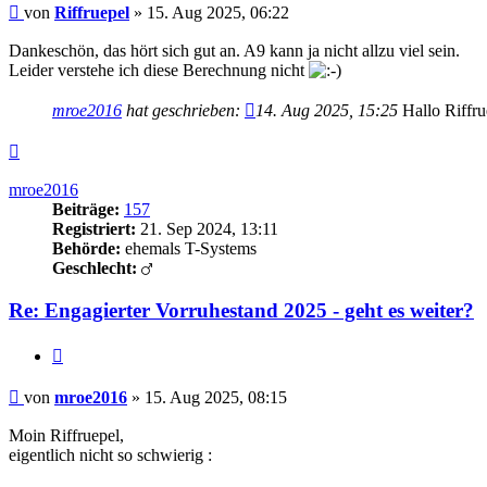
Beitrag
von
Riffruepel
»
15. Aug 2025, 06:22
Dankeschön, das hört sich gut an. A9 kann ja nicht allzu viel sein.
Leider verstehe ich diese Berechnung nicht
mroe2016
hat geschrieben:
14. Aug 2025, 15:25
Hallo Riffru
Nach
oben
mroe2016
Beiträge:
157
Registriert:
21. Sep 2024, 13:11
Behörde:
ehemals T-Systems
Geschlecht:
Re: Engagierter Vorruhestand 2025 - geht es weiter?
Zitieren
Beitrag
von
mroe2016
»
15. Aug 2025, 08:15
Moin Riffruepel,
eigentlich nicht so schwierig :