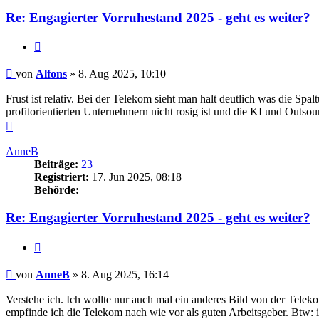
Re: Engagierter Vorruhestand 2025 - geht es weiter?
Zitieren
Beitrag
von
Alfons
»
8. Aug 2025, 10:10
Frust ist relativ. Bei der Telekom sieht man halt deutlich was die Spa
profitorientierten Unternehmern nicht rosig ist und die KI und Outsou
Nach
oben
AnneB
Beiträge:
23
Registriert:
17. Jun 2025, 08:18
Behörde:
Re: Engagierter Vorruhestand 2025 - geht es weiter?
Zitieren
Beitrag
von
AnneB
»
8. Aug 2025, 16:14
Verstehe ich. Ich wollte nur auch mal ein anderes Bild von der Tele
empfinde ich die Telekom nach wie vor als guten Arbeitsgeber. Btw: i