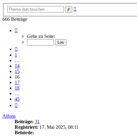
Erweiterte
Suche
Suche
666 Beiträge
Seite
16
Gehe zu Seite:
von
45
Vorherige
1
…
14
15
16
17
18
…
45
Nächste
Alfons
Beiträge:
31
Registriert:
17. Mai 2025, 08:11
Behörde: