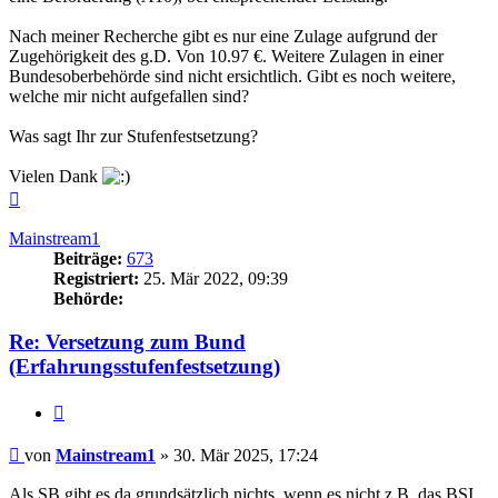
Nach meiner Recherche gibt es nur eine Zulage aufgrund der
Zugehörigkeit des g.D. Von 10.97 €. Weitere Zulagen in einer
Bundesoberbehörde sind nicht ersichtlich. Gibt es noch weitere,
welche mir nicht aufgefallen sind?
Was sagt Ihr zur Stufenfestsetzung?
Vielen Dank
Nach
oben
Mainstream1
Beiträge:
673
Registriert:
25. Mär 2022, 09:39
Behörde:
Re: Versetzung zum Bund
(Erfahrungsstufenfestsetzung)
Zitieren
Beitrag
von
Mainstream1
»
30. Mär 2025, 17:24
Als SB gibt es da grundsätzlich nichts, wenn es nicht z.B. das BSI