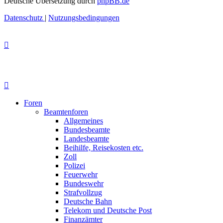
Deutsche Übersetzung durch
phpBB.de
Datenschutz
|
Nutzungsbedingungen
Foren
Beamtenforen
Allgemeines
Bundesbeamte
Landesbeamte
Beihilfe, Reisekosten etc.
Zoll
Polizei
Feuerwehr
Bundeswehr
Strafvollzug
Deutsche Bahn
Telekom und Deutsche Post
Finanzämter