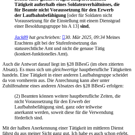
Tätigkeit außerhalb eines Soldatenverhältnisses, die
für Beamte nicht Voraussetzung für den Erwerb
der Laufbahnbefähigung
[oder für Soldaten nicht
Voraussetzung für die Einstellung mit einem Dienstgrad
einer Besoldungsgruppe bis A 13]
sind
,
Jack89
hat geschrieben:
30. Mär 2025, 09:34
Meines
Erachtens gilt bei der Stufenfestsetzung das
statusrechtliche Amt und nicht die genaue Tätig
(konkret-funktionelles Amt).
Auch die Antwort darauf liegt im §28 BBesG (im oben zitierten
Absatz). Es muss sich um
gleichwertige
hauptberufliche Tätigkeiten
handeln. Eine Tätigkeit in einer anderen Laufbahngruppe scheidet
da von vornherein aus. Die Anrechnung kann aber unter
Zuhilfenahme eines anderen Absatzes des §28 BBesG erfolgen:
(2) Beamten können weitere hauptberufliche Zeiten, die
nicht Voraussetzung für den Erwerb der
Laufbahnbefähigung sind, ganz oder teilweise
anerkannt werden, soweit diese für die Verwendung
förderlich sind.
Mit der halben Anerkennung einer Tätigkeit im mittleren Dienst
fährst du aus meiner Sicht ganz gut. Ich habe es auch schon erlebt,