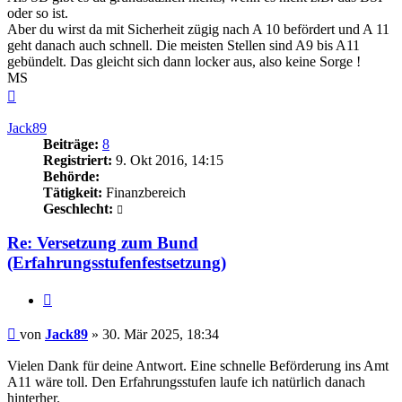
oder so ist.
Aber du wirst da mit Sicherheit zügig nach A 10 befördert und A 11
geht danach auch schnell. Die meisten Stellen sind A9 bis A11
gebündelt. Das gleicht sich dann locker aus, also keine Sorge !
MS
Nach
oben
Jack89
Beiträge:
8
Registriert:
9. Okt 2016, 14:15
Behörde:
Tätigkeit:
Finanzbereich
Geschlecht:
Re: Versetzung zum Bund
(Erfahrungsstufenfestsetzung)
Zitieren
Beitrag
von
Jack89
»
30. Mär 2025, 18:34
Vielen Dank für deine Antwort. Eine schnelle Beförderung ins Amt
A11 wäre toll. Den Erfahrungsstufen laufe ich natürlich danach
hinterher.