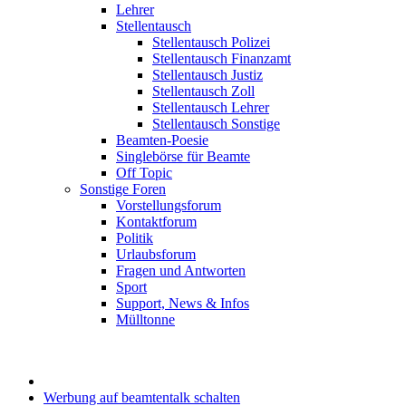
Lehrer
Stellentausch
Stellentausch Polizei
Stellentausch Finanzamt
Stellentausch Justiz
Stellentausch Zoll
Stellentausch Lehrer
Stellentausch Sonstige
Beamten-Poesie
Singlebörse für Beamte
Off Topic
Sonstige Foren
Vorstellungsforum
Kontaktforum
Politik
Urlaubsforum
Fragen und Antworten
Sport
Support, News & Infos
Mülltonne
Werbung auf beamtentalk schalten