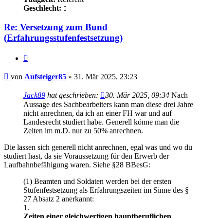
Geschlecht:
Re: Versetzung zum Bund
(Erfahrungsstufenfestsetzung)
Zitieren
Beitrag
von
Aufsteiger85
»
31. Mär 2025, 23:23
Jack89
hat geschrieben:
30. Mär 2025, 09:34
Nach
Aussage des Sachbearbeiters kann man diese drei Jahre
nicht anrechnen, da ich an einer FH war und auf
Landesrecht studiert habe. Generell könne man die
Zeiten im m.D. nur zu 50% anrechnen.
Die lassen sich generell nicht anrechnen, egal was und wo du
studiert hast, da sie Voraussetzung für den Erwerb der
Laufbahnbefähigung waren. Siehe §28 BBesG:
(1) Beamten und Soldaten werden bei der ersten
Stufenfestsetzung als Erfahrungszeiten im Sinne des §
27 Absatz 2 anerkannt:
1.
Zeiten einer gleichwertigen hauptberuflichen