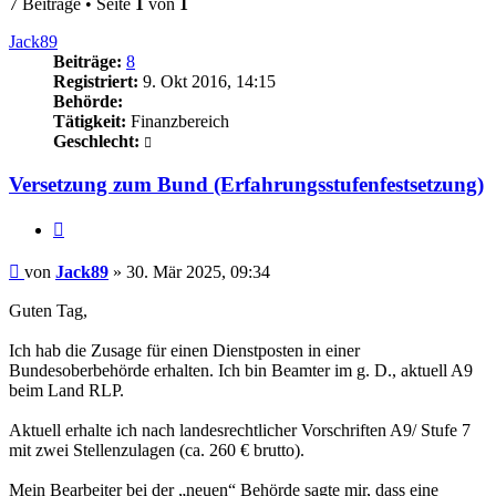
7 Beiträge • Seite
1
von
1
Jack89
Beiträge:
8
Registriert:
9. Okt 2016, 14:15
Behörde:
Tätigkeit:
Finanzbereich
Geschlecht:
Versetzung zum Bund (Erfahrungsstufenfestsetzung)
Zitieren
Beitrag
von
Jack89
»
30. Mär 2025, 09:34
Guten Tag,
Ich hab die Zusage für einen Dienstposten in einer
Bundesoberbehörde erhalten. Ich bin Beamter im g. D., aktuell A9
beim Land RLP.
Aktuell erhalte ich nach landesrechtlicher Vorschriften A9/ Stufe 7
mit zwei Stellenzulagen (ca. 260 € brutto).
Mein Bearbeiter bei der „neuen“ Behörde sagte mir, dass eine