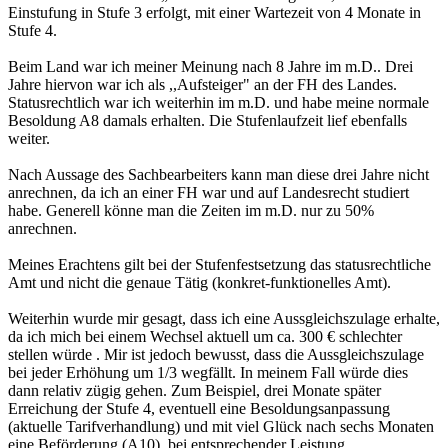
Einstufung in Stufe 3 erfolgt, mit einer Wartezeit von 4 Monate in
Stufe 4.
Beim Land war ich meiner Meinung nach 8 Jahre im m.D.. Drei
Jahre hiervon war ich als ,,Aufsteiger" an der FH des Landes.
Statusrechtlich war ich weiterhin im m.D. und habe meine normale
Besoldung A8 damals erhalten. Die Stufenlaufzeit lief ebenfalls
weiter.
Nach Aussage des Sachbearbeiters kann man diese drei Jahre nicht
anrechnen, da ich an einer FH war und auf Landesrecht studiert
habe. Generell könne man die Zeiten im m.D. nur zu 50%
anrechnen.
Meines Erachtens gilt bei der Stufenfestsetzung das statusrechtliche
Amt und nicht die genaue Tätig (konkret-funktionelles Amt).
Weiterhin wurde mir gesagt, dass ich eine Aussgleichszulage erhalte,
da ich mich bei einem Wechsel aktuell um ca. 300 € schlechter
stellen würde . Mir ist jedoch bewusst, dass die Aussgleichszulage
bei jeder Erhöhung um 1/3 wegfällt. In meinem Fall würde dies
dann relativ zügig gehen. Zum Beispiel, drei Monate später
Erreichung der Stufe 4, eventuell eine Besoldungsanpassung
(aktuelle Tarifverhandlung) und mit viel Glück nach sechs Monaten
eine Beförderung (A10), bei entsprechender Leistung.