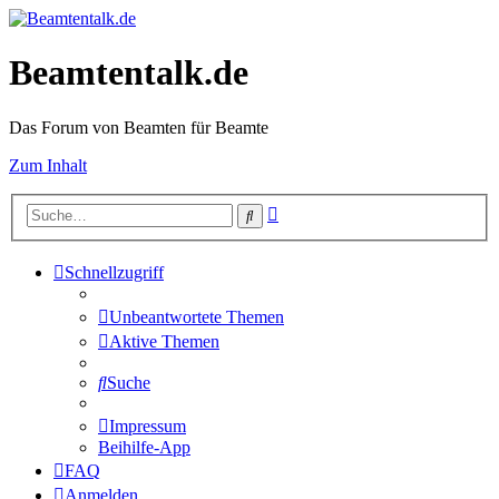
Beamtentalk.de
Das Forum von Beamten für Beamte
Zum Inhalt
Erweiterte
Suche
Suche
Schnellzugriff
Unbeantwortete Themen
Aktive Themen
Suche
Impressum
Beihilfe-App
FAQ
Anmelden