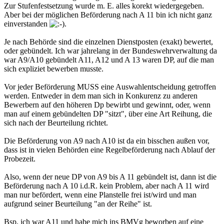
Zur Stufenfestsetzung wurde m. E. alles korekt wiedergegeben.
Aber bei der möglichen Beförderung nach A 11 bin ich nicht ganz
einverstanden
.
Je nach Behörde sind die einzelnen Dienstposten (exakt) bewertet,
oder gebündelt. Ich war jahrelang in der Bundeswehrverwaltung da
war A9/A10 gebündelt A11, A12 und A 13 waren DP, auf die man
sich expliziet bewerben musste.
Vor jeder Beförderung MUSS eine Auswahlentscheidung getroffen
werden. Entweder in dem man sich in Konkurenz zu anderen
Bewerbern auf den höheren Dp bewirbt und gewinnt, oder, wenn
man auf einem gebündelten DP "sitzt", über eine Art Reihung, die
sich nach der Beurteilung richtet.
Die Beförderung von A9 nach A10 ist da ein bisschen außen vor,
dass ist in vielen Behörden eine Regelbeförderung nach Ablauf der
Probezeit.
Also, wenn der neue DP von A9 bis A 11 gebündelt ist, dann ist die
Beförderung nach A 10 i.d.R. kein Problem, aber nach A 11 wird
man nur befördert, wenn eine Planstelle frei ist/wird und man
aufgrund seiner Beurteilung "an der Reihe" ist.
Bsp. ich war A11 und habe mich ins BMVg beworben auf eine