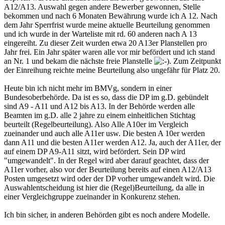
A12/A13. Auswahl gegen andere Bewerber gewonnen, Stelle
bekommen und nach 6 Monaten Bewährung wurde ich A 12. Nach
dem Jahr Sperrfrist wurde meine aktuelle Beurteilung genommen
und ich wurde in der Warteliste mit rd. 60 anderen nach A 13
eingereiht. Zu dieser Zeit wurden etwa 20 A13er Planstellen pro
Jahr frei. Ein Jahr später waren alle vor mir befördert und ich stand
an Nr. 1 und bekam die nächste freie Planstelle
. Zum Zeitpunkt
der Einreihung reichte meine Beurteilung also ungefähr für Platz 20.
Heute bin ich nicht mehr im BMVg, sondern in einer
Bundesoberbehörde. Da ist es so, dass die DP im g.D. gebündelt
sind A9 - A11 und A12 bis A13. In der Behörde werden alle
Beamten im g.D. alle 2 jahre zu einem einheitlichen Stichtag
beurteilt (Regelbeurteilung). Also Alle A10er im Vergleich
zueinander und auch alle A11er usw. Die besten A 10er werden
dann A11 und die besten A11er werden A12. Ja, auch der A11er, der
auf einem DP A9-A11 sitzt, wird befördert. Sein DP wird
"umgewandelt". In der Regel wird aber darauf geachtet, dass der
A11er vorher, also vor der Beurteilung bereits auf einen A12/A13
Posten umgesetzt wird oder der DP vorher umgewandelt wird. Die
Auswahlentscheidung ist hier die (Regel)Beurteilung, da alle in
einer Vergleichgruppe zueinander in Konkurenz stehen.
Ich bin sicher, in anderen Behörden gibt es noch andere Modelle.