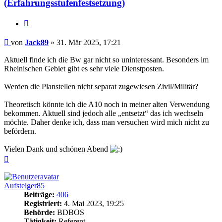
(Erfahrungsstufenfestsetzung)
Zitieren
Beitrag
von
Jack89
»
31. Mär 2025, 17:21
Aktuell finde ich die Bw gar nicht so uninteressant. Besonders im
Rheinischen Gebiet gibt es sehr viele Dienstposten.
Werden die Planstellen nicht separat zugewiesen Zivil/Militär?
Theoretisch könnte ich die A10 noch in meiner alten Verwendung
bekommen. Aktuell sind jedoch alle „entsetzt“ das ich wechseln
möchte. Daher denke ich, dass man versuchen wird mich nicht zu
befördern.
Vielen Dank und schönen Abend
Nach
oben
Aufsteiger85
Beiträge:
406
Registriert:
4. Mai 2023, 19:25
Behörde:
BDBOS
Tätigkeit:
Referent