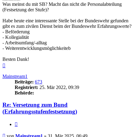
Was meinst du mit SB? Macht das nicht die Personalabteilung
(Festsetzung der Stufe)?
Habe heute eine interessante Stelle bei der Bundeswehr gefunden
gibt es zum zivilen Dienst beim der Bundeswehr Erfahrungswerte?
- Beförderung
- Kollegialität
- Arbeitsumfang/-alltag
- Weiterentwicklungsmöglichkeiteb
Besten Dank!
Nach
oben
Mainstream1
Beiträge:
673
Registriert:
25. Mär 2022, 09:39
Behörde:
Re: Versetzung zum Bund
(Erfahrungsstufenfestsetzung)
Zitieren
Beitrag
von
Mainstream1
»
31. Mär 2025, 06:49