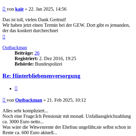
Beitrag
von
kaie
»
22. Jan 2025, 14:56
Das ist toll, vielen Dank Gertrud!
Wir haben jetzt einen Termin bei der GEW. Dort gibt es jemanden,
der das konkret durchrechnet
Nach
oben
Outbackman
Beiträge:
26
Registriert:
2. Dez 2016, 19:25
Behörde:
Bundespolizei
Re: Hinterbliebenenversorgung
Zitieren
Beitrag
von
Outbackman
»
21. Feb 2025, 10:12
Alles sehr kompliziert...
Noch eine Frage:Ich Pensionär mit monatl. Unfallausgleichzahlung
ca. 3000 Euro netto...
Was wäre die Witwenrente der Ehefrau ungefähr,sie selbst schon in
Rente ca. 600 Euro aktuell...