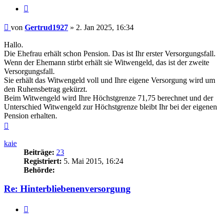
Zitieren
Beitrag
von
Gertrud1927
»
2. Jan 2025, 16:34
Hallo.
Die Ehefrau erhält schon Pension. Das ist Ihr erster Versorgungsfall.
Wenn der Ehemann stirbt erhält sie Witwengeld, das ist der zweite
Versorgungsfall.
Sie erhält das Witwengeld voll und Ihre eigene Versorgung wird um
den Ruhensbetrag gekürzt.
Beim Witwengeld wird Ihre Höchstgrenze 71,75 berechnet und der
Unterschied Witwengeld zur Höchstgrenze bleibt Ihr bei der eigenen
Pension erhalten.
Nach
oben
kaie
Beiträge:
23
Registriert:
5. Mai 2015, 16:24
Behörde:
Re: Hinterbliebenenversorgung
Zitieren