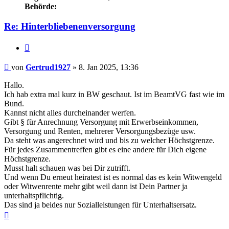
Behörde:
Re: Hinterbliebenenversorgung
Zitieren
Beitrag
von
Gertrud1927
»
8. Jan 2025, 13:36
Hallo.
Ich hab extra mal kurz in BW geschaut. Ist im BeamtVG fast wie im
Bund.
Kannst nicht alles durcheinander werfen.
Gibt § für Anrechnung Versorgung mit Erwerbseinkommen,
Versorgung und Renten, mehrerer Versorgungsbezüge usw.
Da steht was angerechnet wird und bis zu welcher Höchstgrenze.
Für jedes Zusammentreffen gibt es eine andere für Dich eigene
Höchstgrenze.
Musst halt schauen was bei Dir zutrifft.
Und wenn Du erneut heiratest ist es normal das es kein Witwengeld
oder Witwenrente mehr gibt weil dann ist Dein Partner ja
unterhaltspflichtig.
Das sind ja beides nur Sozialleistungen für Unterhaltsersatz.
Nach
oben