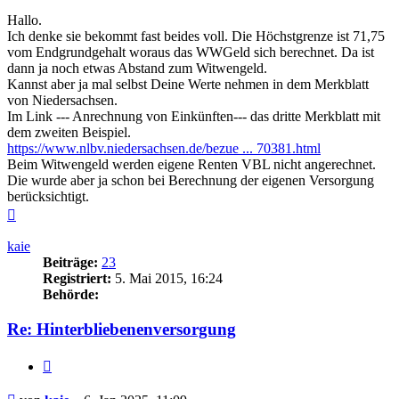
Hallo.
Ich denke sie bekommt fast beides voll. Die Höchstgrenze ist 71,75
vom Endgrundgehalt woraus das WWGeld sich berechnet. Da ist
dann ja noch etwas Abstand zum Witwengeld.
Kannst aber ja mal selbst Deine Werte nehmen in dem Merkblatt
von Niedersachsen.
Im Link --- Anrechnung von Einkünften--- das dritte Merkblatt mit
dem zweiten Beispiel.
https://www.nlbv.niedersachsen.de/bezue ... 70381.html
Beim Witwengeld werden eigene Renten VBL nicht angerechnet.
Die wurde aber ja schon bei Berechnung der eigenen Versorgung
berücksichtigt.
Nach
oben
kaie
Beiträge:
23
Registriert:
5. Mai 2015, 16:24
Behörde:
Re: Hinterbliebenenversorgung
Zitieren
Beitrag