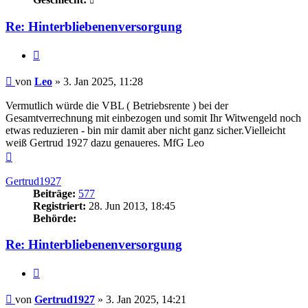
Re: Hinterbliebenenversorgung
Zitieren
Beitrag
von
Leo
»
3. Jan 2025, 11:28
Vermutlich würde die VBL ( Betriebsrente ) bei der
Gesamtverrechnung mit einbezogen und somit Ihr Witwengeld noch
etwas reduzieren - bin mir damit aber nicht ganz sicher.Vielleicht
weiß Gertrud 1927 dazu genaueres. MfG Leo
Nach
oben
Gertrud1927
Beiträge:
577
Registriert:
28. Jun 2013, 18:45
Behörde:
Re: Hinterbliebenenversorgung
Zitieren
Beitrag
von
Gertrud1927
»
3. Jan 2025, 14:21