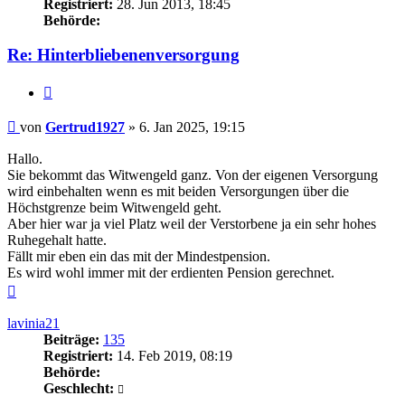
Registriert:
28. Jun 2013, 18:45
Behörde:
Re: Hinterbliebenenversorgung
Zitieren
Beitrag
von
Gertrud1927
»
6. Jan 2025, 19:15
Hallo.
Sie bekommt das Witwengeld ganz. Von der eigenen Versorgung
wird einbehalten wenn es mit beiden Versorgungen über die
Höchstgrenze beim Witwengeld geht.
Aber hier war ja viel Platz weil der Verstorbene ja ein sehr hohes
Ruhegehalt hatte.
Fällt mir eben ein das mit der Mindestpension.
Es wird wohl immer mit der erdienten Pension gerechnet.
Nach
oben
lavinia21
Beiträge:
135
Registriert:
14. Feb 2019, 08:19
Behörde:
Geschlecht: