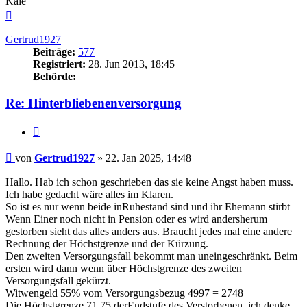
Kaie
Nach
oben
Gertrud1927
Beiträge:
577
Registriert:
28. Jun 2013, 18:45
Behörde:
Re: Hinterbliebenenversorgung
Zitieren
Beitrag
von
Gertrud1927
»
22. Jan 2025, 14:48
Hallo. Hab ich schon geschrieben das sie keine Angst haben muss.
Ich habe gedacht wäre alles im Klaren.
So ist es nur wenn beide inRuhestand sind und ihr Ehemann stirbt
Wenn Einer noch nicht in Pension oder es wird andersherum
gestorben sieht das alles anders aus. Braucht jedes mal eine andere
Rechnung der Höchstgrenze und der Kürzung.
Den zweiten Versorgungsfall bekommt man uneingeschränkt. Beim
ersten wird dann wenn über Höchstgrenze des zweiten
Versorgungsfall gekürzt.
Witwengeld 55% vom Versorgungsbezug 4997 = 2748
Die Höchstgrenze 71,75 derEndstufe des Verstorbenen, ich denke