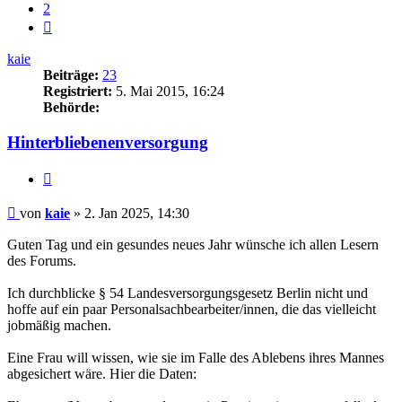
2
Nächste
kaie
Beiträge:
23
Registriert:
5. Mai 2015, 16:24
Behörde:
Hinterbliebenenversorgung
Zitieren
Beitrag
von
kaie
»
2. Jan 2025, 14:30
Guten Tag und ein gesundes neues Jahr wünsche ich allen Lesern
des Forums.
Ich durchblicke § 54 Landesversorgungsgesetz Berlin nicht und
hoffe auf ein paar Personalsachbearbeiter/innen, die das vielleicht
jobmäßig machen.
Eine Frau will wissen, wie sie im Falle des Ablebens ihres Mannes
abgesichert wäre. Hier die Daten: