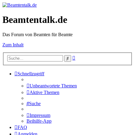
Beamtentalk.de
Das Forum von Beamten für Beamte
Zum Inhalt
Erweiterte
Suche
Suche
Schnellzugriff
Unbeantwortete Themen
Aktive Themen
Suche
Impressum
Beihilfe-App
FAQ
Anmelden