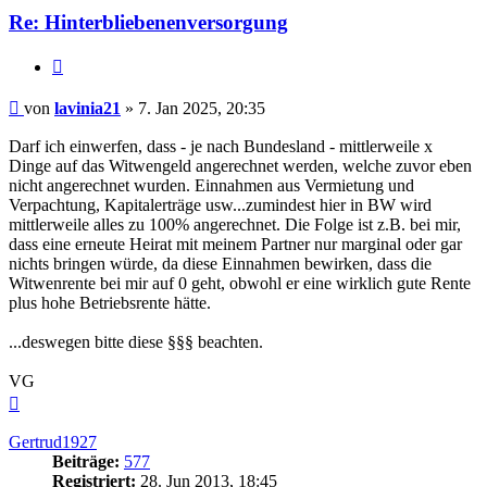
Re: Hinterbliebenenversorgung
Zitieren
Beitrag
von
lavinia21
»
7. Jan 2025, 20:35
Darf ich einwerfen, dass - je nach Bundesland - mittlerweile x
Dinge auf das Witwengeld angerechnet werden, welche zuvor eben
nicht angerechnet wurden. Einnahmen aus Vermietung und
Verpachtung, Kapitalerträge usw...zumindest hier in BW wird
mittlerweile alles zu 100% angerechnet. Die Folge ist z.B. bei mir,
dass eine erneute Heirat mit meinem Partner nur marginal oder gar
nichts bringen würde, da diese Einnahmen bewirken, dass die
Witwenrente bei mir auf 0 geht, obwohl er eine wirklich gute Rente
plus hohe Betriebsrente hätte.
...deswegen bitte diese §§§ beachten.
VG
Nach
oben
Gertrud1927
Beiträge:
577
Registriert:
28. Jun 2013, 18:45