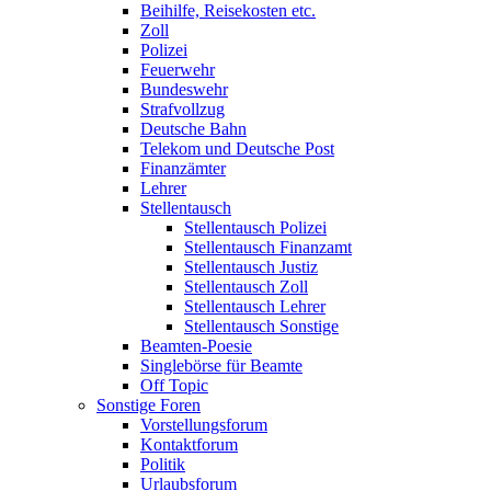
Beihilfe, Reisekosten etc.
Zoll
Polizei
Feuerwehr
Bundeswehr
Strafvollzug
Deutsche Bahn
Telekom und Deutsche Post
Finanzämter
Lehrer
Stellentausch
Stellentausch Polizei
Stellentausch Finanzamt
Stellentausch Justiz
Stellentausch Zoll
Stellentausch Lehrer
Stellentausch Sonstige
Beamten-Poesie
Singlebörse für Beamte
Off Topic
Sonstige Foren
Vorstellungsforum
Kontaktforum
Politik
Urlaubsforum