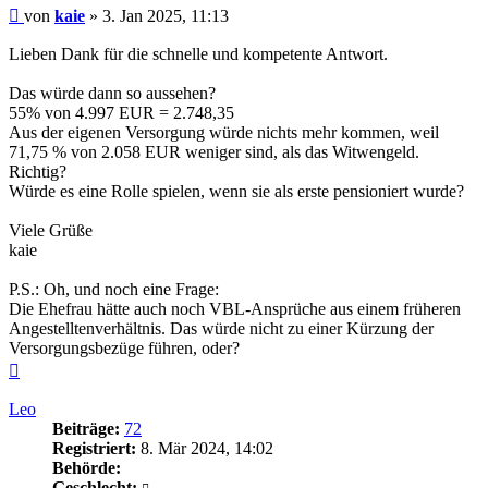
Beitrag
von
kaie
»
3. Jan 2025, 11:13
Lieben Dank für die schnelle und kompetente Antwort.
Das würde dann so aussehen?
55% von 4.997 EUR = 2.748,35
Aus der eigenen Versorgung würde nichts mehr kommen, weil
71,75 % von 2.058 EUR weniger sind, als das Witwengeld.
Richtig?
Würde es eine Rolle spielen, wenn sie als erste pensioniert wurde?
Viele Grüße
kaie
P.S.: Oh, und noch eine Frage:
Die Ehefrau hätte auch noch VBL-Ansprüche aus einem früheren
Angestelltenverhältnis. Das würde nicht zu einer Kürzung der
Versorgungsbezüge führen, oder?
Nach
oben
Leo
Beiträge:
72
Registriert:
8. Mär 2024, 14:02
Behörde:
Geschlecht: