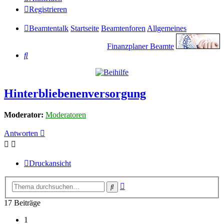
Registrieren
Beamtentalk
Startseite
Beamtenforen
Allgemeines
Finanzplaner Beamte
Suche
Hinterbliebenenversorgung
Moderator:
Moderatoren
Antworten
Druckansicht
Erweiterte
Suche
Suche
17 Beiträge
1