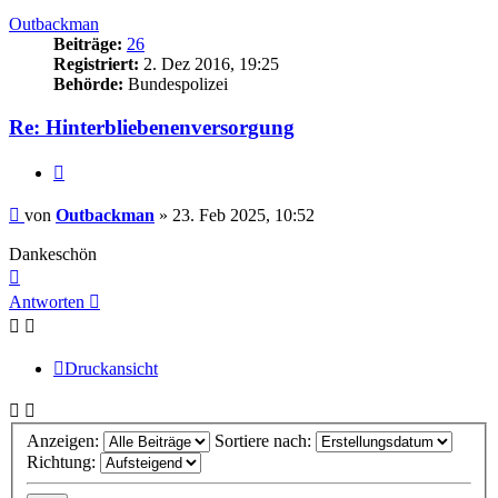
oben
Outbackman
Beiträge:
26
Registriert:
2. Dez 2016, 19:25
Behörde:
Bundespolizei
Re: Hinterbliebenenversorgung
Zitieren
Beitrag
von
Outbackman
»
23. Feb 2025, 10:52
Dankeschön
Nach
oben
Antworten
Druckansicht
Anzeigen:
Sortiere nach:
Richtung: