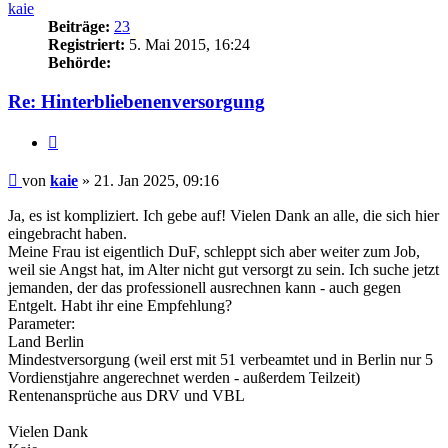
kaie
Beiträge:
23
Registriert:
5. Mai 2015, 16:24
Behörde:
Re: Hinterbliebenenversorgung
Zitieren
Beitrag
von
kaie
»
21. Jan 2025, 09:16
Ja, es ist kompliziert. Ich gebe auf! Vielen Dank an alle, die sich hier
eingebracht haben.
Meine Frau ist eigentlich DuF, schleppt sich aber weiter zum Job,
weil sie Angst hat, im Alter nicht gut versorgt zu sein. Ich suche jetzt
jemanden, der das professionell ausrechnen kann - auch gegen
Entgelt. Habt ihr eine Empfehlung?
Parameter:
Land Berlin
Mindestversorgung (weil erst mit 51 verbeamtet und in Berlin nur 5
Vordienstjahre angerechnet werden - außerdem Teilzeit)
Rentenansprüche aus DRV und VBL
Vielen Dank