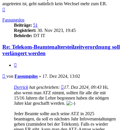
angetreten ist, geht natürlich kein Wechsel mehr zum ER.
Nach
oben
Fassungslos
Beiträge:
51
Registriert:
30. Nov 2023, 19:45
Behörde:
DT IT
Re: Telekom-Beamtenaltersteilzeitverordnung soll
verlängert werden
Zitieren
Beitrag
von
Fassungslos
»
17. Dez 2024, 13:02
Derrick
hat geschrieben:
17. Dez 2024, 09:43
Hi,
also wenn man ATZ nimmt, sollten für alle die mit
15/16 Jahren die Lehre begonnen haben die nötigen
Jahre klar geschafft werden.
Jeder Beamte sollte auch seine ATZ in 2025
beantragen, da soll es nächstes Jahr Infoveranstaltungen
geben (zumindest bei der Telekom). Falls es wieder
einen ER gibt, kann man den ATZ-Antrag wieder