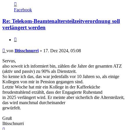
Kontaktdaten
von
Facebook
Iltisschnurri
Re: Telekom-Beamtenaltersteilzeitverordnung soll
verlängert werden
Zitieren
Beitrag
von
Iltisschnurri
»
17. Dez 2024, 05:08
Servus,
also soweit ich informiert bin, zählen die Jahre der gesamten ATZ
(aktiv und passiv) zu 90% als Dienstzeit.
So kenne ich das, das war jedenfalls vor 10 Jahren so, als einige
Kollegen von mir in Pension gegangen sind.
Letzte Woche hat mir ein Kollege in der Kaffeeküche
freudestrahlend erzählt, dass der Engagierte Ruhestand
in 2025 verlängert wird. Er meinte aber sicherlich die Altersteilzeit,
das wird manchmal durcheinander
gewürfelt.
Gruß
Iltisschnurri
Nach