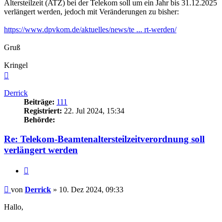
Altersteilzeit (ATZ) bei der Telekom soll um ein Jahr bis 31.12.2025
verlängert werden, jedoch mit Veränderungen zu bisher:
https://www.dpvkom.de/aktuelles/news/te ... rt-werden/
Gruß
Kringel
Nach
oben
Derrick
Beiträge:
111
Registriert:
22. Jul 2024, 15:34
Behörde:
Re: Telekom-Beamtenaltersteilzeitverordnung soll
verlängert werden
Zitieren
Beitrag
von
Derrick
»
10. Dez 2024, 09:33
Hallo,