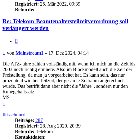
Registriert:
25. Mär 2022, 09:39
Behörde:
Re: Telekom-Beamtenaltersteilzeitverordnung soll
verlängert werden
Zitieren
Beitrag
von
Mainstream1
»
17. Dez 2024, 04:14
Die ATZ-jahre zählen vollständig mit, wenn ich mich an die Zeit bis
2003 noch richtig erinnere. Also im Blockmodell auch die Zeit der
Freistellung, da man ja vorgearbeitet hat. Es kann sein, das nur
prozentual wie bei Teilzeit, der gesamte Zeitraum angerechnet
wurde. Das betrifft dann aber nicht die "Jahre", sondern nur den
Ruhegehaltssatz..
MS
Nach
oben
Iltisschnurri
Beiträge:
287
Registriert:
28. Aug 2020, 20:39
Behörde:
Telekom
Kontaktdaten: