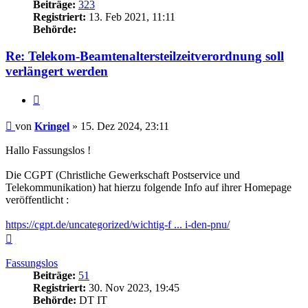
Beiträge:
323
Registriert:
13. Feb 2021, 11:11
Behörde:
Re: Telekom-Beamtenaltersteilzeitverordnung soll
verlängert werden
Zitieren
Beitrag
von
Kringel
»
15. Dez 2024, 23:11
Hallo Fassungslos !
Die CGPT (Christliche Gewerkschaft Postservice und
Telekommunikation) hat hierzu folgende Info auf ihrer Homepage
veröffentlicht :
https://cgpt.de/uncategorized/wichtig-f ... i-den-pnu/
Nach
oben
Fassungslos
Beiträge:
51
Registriert:
30. Nov 2023, 19:45
Behörde:
DT IT