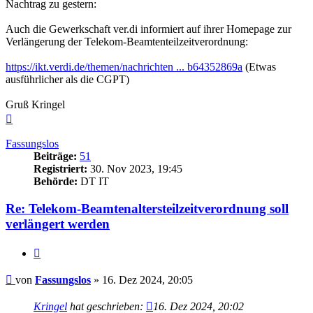
Nachtrag zu gestern:
Auch die Gewerkschaft ver.di informiert auf ihrer Homepage zur
Verlängerung der Telekom-Beamtenteilzeitverordnung:
https://ikt.verdi.de/themen/nachrichten ... b64352869a
(Etwas
ausführlicher als die CGPT)
Gruß Kringel
Nach
oben
Fassungslos
Beiträge:
51
Registriert:
30. Nov 2023, 19:45
Behörde:
DT IT
Re: Telekom-Beamtenaltersteilzeitverordnung soll
verlängert werden
Zitieren
Beitrag
von
Fassungslos
»
16. Dez 2024, 20:05
Kringel
hat geschrieben:
16. Dez 2024, 20:02