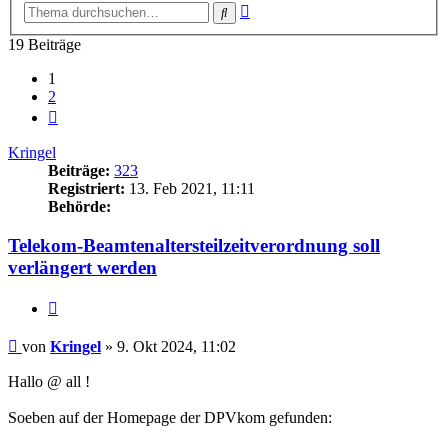
Erweiterte
Suche
Suche
19 Beiträge
1
2
Nächste
Kringel
Beiträge:
323
Registriert:
13. Feb 2021, 11:11
Behörde:
Telekom-Beamtenaltersteilzeitverordnung soll
verlängert werden
Zitieren
Beitrag
von
Kringel
»
9. Okt 2024, 11:02
Hallo @ all !
Soeben auf der Homepage der DPVkom gefunden: