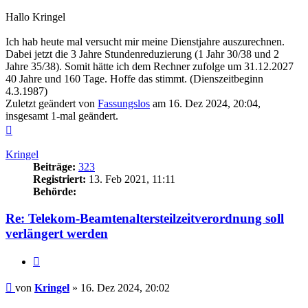
Hallo Kringel
Ich hab heute mal versucht mir meine Dienstjahre auszurechnen.
Dabei jetzt die 3 Jahre Stundenreduzierung (1 Jahr 30/38 und 2
Jahre 35/38). Somit hätte ich dem Rechner zufolge um 31.12.2027
40 Jahre und 160 Tage. Hoffe das stimmt. (Dienszeitbeginn
4.3.1987)
Zuletzt geändert von
Fassungslos
am 16. Dez 2024, 20:04,
insgesamt 1-mal geändert.
Nach
oben
Kringel
Beiträge:
323
Registriert:
13. Feb 2021, 11:11
Behörde:
Re: Telekom-Beamtenaltersteilzeitverordnung soll
verlängert werden
Zitieren
Beitrag
von
Kringel
»
16. Dez 2024, 20:02