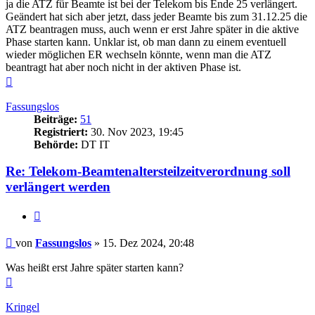
ja die ATZ für Beamte ist bei der Telekom bis Ende 25 verlängert.
Geändert hat sich aber jetzt, dass jeder Beamte bis zum 31.12.25 die
ATZ beantragen muss, auch wenn er erst Jahre später in die aktive
Phase starten kann. Unklar ist, ob man dann zu einem eventuell
wieder möglichen ER wechseln könnte, wenn man die ATZ
beantragt hat aber noch nicht in der aktiven Phase ist.
Nach
oben
Fassungslos
Beiträge:
51
Registriert:
30. Nov 2023, 19:45
Behörde:
DT IT
Re: Telekom-Beamtenaltersteilzeitverordnung soll
verlängert werden
Zitieren
Beitrag
von
Fassungslos
»
15. Dez 2024, 20:48
Was heißt erst Jahre später starten kann?
Nach
oben
Kringel