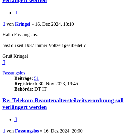
verlängert werden
Zitieren
Beitrag
von
Kringel
»
16. Dez 2024, 18:10
Hallo Fassungslos.
hast du seit 1987 immer Vollzeit gearbeitet ?
Gruß Kringel
Nach
oben
Fassungslos
Beiträge:
51
Registriert:
30. Nov 2023, 19:45
Behörde:
DT IT
Re: Telekom-Beamtenaltersteilzeitverordnung soll
verlängert werden
Zitieren
Beitrag
von
Fassungslos
»
16. Dez 2024, 20:00