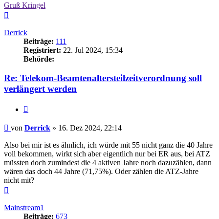
Gruß Kringel
Nach
oben
Derrick
Beiträge:
111
Registriert:
22. Jul 2024, 15:34
Behörde:
Re: Telekom-Beamtenaltersteilzeitverordnung soll
verlängert werden
Zitieren
Beitrag
von
Derrick
»
16. Dez 2024, 22:14
Also bei mir ist es ähnlich, ich würde mit 55 nicht ganz die 40 Jahre
voll bekommen, wirkt sich aber eigentlich nur bei ER aus, bei ATZ
müssten doch zumindest die 4 aktiven Jahre noch dazuzählen, dann
wären das doch 44 Jahre (71,75%). Oder zählen die ATZ-Jahre
nicht mit?
Nach
oben
Mainstream1
Beiträge:
673