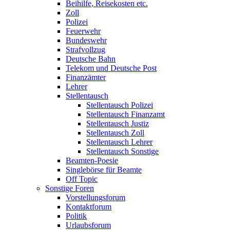
Beihilfe, Reisekosten etc.
Zoll
Polizei
Feuerwehr
Bundeswehr
Strafvollzug
Deutsche Bahn
Telekom und Deutsche Post
Finanzämter
Lehrer
Stellentausch
Stellentausch Polizei
Stellentausch Finanzamt
Stellentausch Justiz
Stellentausch Zoll
Stellentausch Lehrer
Stellentausch Sonstige
Beamten-Poesie
Singlebörse für Beamte
Off Topic
Sonstige Foren
Vorstellungsforum
Kontaktforum
Politik
Urlaubsforum