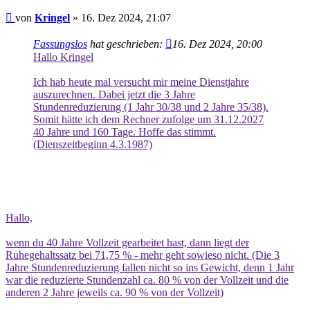
Beitrag
von
Kringel
»
16. Dez 2024, 21:07
Fassungslos
hat geschrieben:
16. Dez 2024, 20:00
Hallo Kringel
Ich hab heute mal versucht mir meine Dienstjahre
auszurechnen. Dabei jetzt die 3 Jahre
Stundenreduzierung (1 Jahr 30/38 und 2 Jahre 35/38).
Somit hätte ich dem Rechner zufolge um 31.12.2027
40 Jahre und 160 Tage. Hoffe das stimmt.
(Dienszeitbeginn 4.3.1987)
Hallo,
wenn du 40 Jahre Vollzeit gearbeitet hast, dann liegt der
Ruhegehaltssatz bei 71,75 % - mehr geht sowieso nicht. (Die 3
Jahre Stundenreduzierung fallen nicht so ins Gewicht, denn 1 Jahr
war die reduzierte Stundenzahl ca. 80 % von der Vollzeit und die
anderen 2 Jahre jeweils ca. 90 % von der Vollzeit)