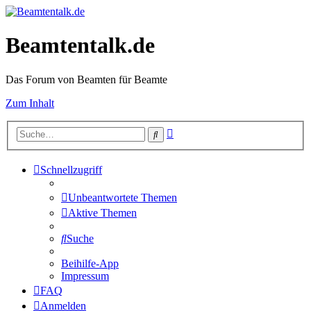
Beamtentalk.de
Das Forum von Beamten für Beamte
Zum Inhalt
Erweiterte
Suche
Suche
Schnellzugriff
Unbeantwortete Themen
Aktive Themen
Suche
Beihilfe-App
Impressum
FAQ
Anmelden