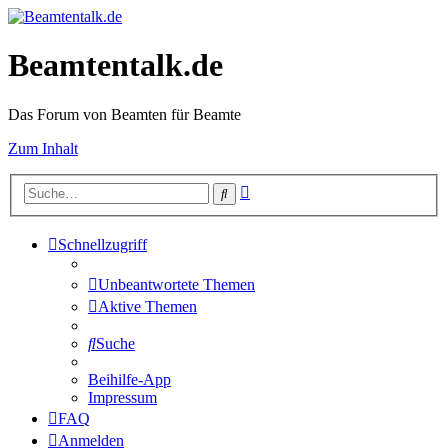
Beamtentalk.de
Das Forum von Beamten für Beamte
Zum Inhalt
Erweiterte
Suche
Suche
Schnellzugriff
Unbeantwortete Themen
Aktive Themen
Suche
Beihilfe-App
Impressum
FAQ
Anmelden