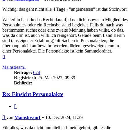
Wichtig: das geht nicht alle 4 Tage - "angemessen" ist das Stichwort.
Weiterhin hast du das Recht darauf, dass dich bspw. ein Mitglied des
Personalrates oder ein Rechtsbeistand begleitet. Falls du nach was
bestimmtem suchst oder eine zweite Meinung haben willst, ob das,
was da drin ist, auch wirklich reingehört. Gerade beim Land Berlin
sind (aus eigener Erfahrung) oft Sachen in Personalakten, die
überhaupt nicht aufbewahrt werden dürfen, geschweige denn in
einer Personalakte. Die Personalakte ist kein Sammelordner.
Nach
oben
Mainstream1
Beiträge:
674
Registriert:
25. Mär 2022, 09:39
Behörde:
Re: Einsicht Personalakte
Zitieren
Beitrag
von
Mainstream1
»
10. Dez 2024, 11:39
Für alles, was da nicht unmittelbar hinein gehört, gibt es die