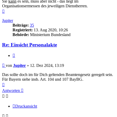
Sie
kann
es sein, muss aber nicht - das liegt im
Organisationsermessen des jeweiligen Dienstherren.
Nach
oben
Jupiter
Beiträge:
35
Registriert:
13. Aug 2020, 10:26
Behörde:
Ministerium Bundesland
Re: Einsicht Personalakte
Zitieren
Beitrag
von
Jupiter
»
12. Dez 2024, 13:19
Das sollte doch im für Dich geltenden Beamtengesetz geregelt sein.
Für Bayern siehe insb. Art. 104 und 107 BayBG.
Nach
oben
Antworten
Druckansicht