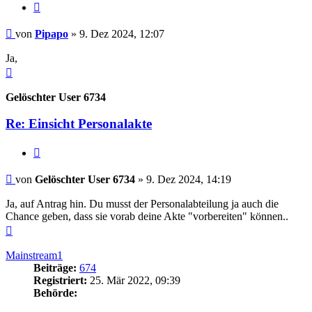
Zitieren
Beitrag
von
Pipapo
»
9. Dez 2024, 12:07
Ja,
Nach
oben
Gelöschter User 6734
Re: Einsicht Personalakte
Zitieren
Beitrag
von
Gelöschter User 6734
»
9. Dez 2024, 14:19
Ja, auf Antrag hin. Du musst der Personalabteilung ja auch die
Chance geben, dass sie vorab deine Akte "vorbereiten" können..
Nach
oben
Mainstream1
Beiträge:
674
Registriert:
25. Mär 2022, 09:39
Behörde: