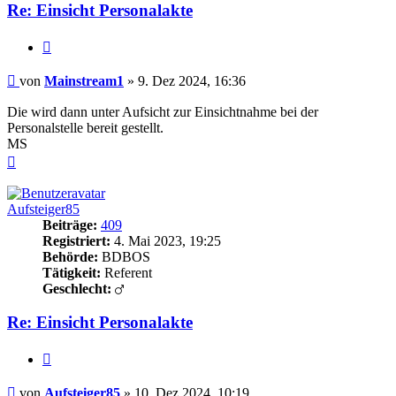
Re: Einsicht Personalakte
Zitieren
Beitrag
von
Mainstream1
»
9. Dez 2024, 16:36
Die wird dann unter Aufsicht zur Einsichtnahme bei der
Personalstelle bereit gestellt.
MS
Nach
oben
Aufsteiger85
Beiträge:
409
Registriert:
4. Mai 2023, 19:25
Behörde:
BDBOS
Tätigkeit:
Referent
Geschlecht:
Re: Einsicht Personalakte
Zitieren
Beitrag
von
Aufsteiger85
»
10. Dez 2024, 10:19