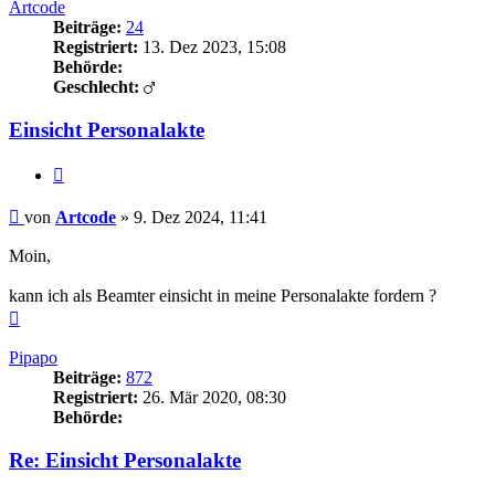
Artcode
Beiträge:
24
Registriert:
13. Dez 2023, 15:08
Behörde:
Geschlecht:
Einsicht Personalakte
Zitieren
Beitrag
von
Artcode
»
9. Dez 2024, 11:41
Moin,
kann ich als Beamter einsicht in meine Personalakte fordern ?
Nach
oben
Pipapo
Beiträge:
872
Registriert:
26. Mär 2020, 08:30
Behörde:
Re: Einsicht Personalakte