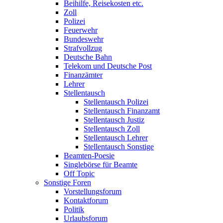
Beihilfe, Reisekosten etc.
Zoll
Polizei
Feuerwehr
Bundeswehr
Strafvollzug
Deutsche Bahn
Telekom und Deutsche Post
Finanzämter
Lehrer
Stellentausch
Stellentausch Polizei
Stellentausch Finanzamt
Stellentausch Justiz
Stellentausch Zoll
Stellentausch Lehrer
Stellentausch Sonstige
Beamten-Poesie
Singlebörse für Beamte
Off Topic
Sonstige Foren
Vorstellungsforum
Kontaktforum
Politik
Urlaubsforum