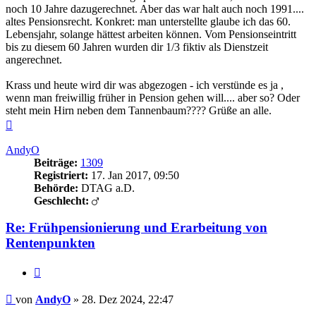
noch 10 Jahre dazugerechnet. Aber das war halt auch noch 1991....
altes Pensionsrecht. Konkret: man unterstellte glaube ich das 60.
Lebensjahr, solange hättest arbeiten können. Vom Pensionseintritt
bis zu diesem 60 Jahren wurden dir 1/3 fiktiv als Dienstzeit
angerechnet.
Krass und heute wird dir was abgezogen - ich verstünde es ja ,
wenn man freiwillig früher in Pension gehen will.... aber so? Oder
steht mein Hirn neben dem Tannenbaum???? Grüße an alle.
Nach
oben
AndyO
Beiträge:
1309
Registriert:
17. Jan 2017, 09:50
Behörde:
DTAG a.D.
Geschlecht:
Re: Frühpensionierung und Erarbeitung von
Rentenpunkten
Zitieren
Beitrag
von
AndyO
»
28. Dez 2024, 22:47