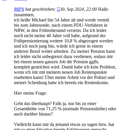
MiPli
hat geschrieben:
30. Sep 2024, 22:00
Hallo
zusammen,
ich heiße Michael bin 54 Jahre alt und werde vermtl.
bis zum Jahresende, nach einem PDU-Verfahren in
NRW, in den Frühruhestand versetzt. Da ich leider
noch nicht meine 40 Jahre voll habe, aufgrund der
Frühpensionierung weitere 10,8 % abgezogen werden
und ich noch jung bin, würde ich gerne in einem
anderen Beruf weiter arbeiten. Zu meiner Pension kann
ich leider nicht unbegrenzt dazu verdienen, sodass mir
bei einem neuen ganzen Job die Pension ggfls.
komplett gestrichen wird. Damit habe ich kein Problem,
wenn ich mir mit meinem neuen Job Rentenpunkte
erarbeiten kann! Über meine Arbeit vor der Polizei und
meiner Scheidung habe ich bereits ein Rentenkonto.
Hier meine Frage:
Geht das überhaupt? Falls ja, nur bis zu einer
Gesamthöhe von 71,25 % (normale Pensionshöhe) oder
auch darüber hinaus?
Vielleicht kann mir da jemand etwas zu sagen bzw. hat
mit so einer Situation bereits Erfahrungen gemacht.