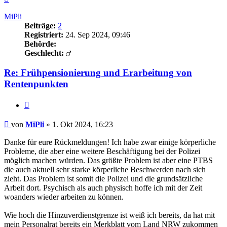
oben
MiPli
Beiträge:
2
Registriert:
24. Sep 2024, 09:46
Behörde:
Geschlecht:
Re: Frühpensionierung und Erarbeitung von
Rentenpunkten
Zitieren
Beitrag
von
MiPli
»
1. Okt 2024, 16:23
Danke für eure Rückmeldungen! Ich habe zwar einige körperliche
Probleme, die aber eine weitere Beschäftigung bei der Polizei
möglich machen würden. Das größte Problem ist aber eine PTBS
die auch aktuell sehr starke körperliche Beschwerden nach sich
zieht. Das Problem ist somit die Polizei und die grundsätzliche
Arbeit dort. Psychisch als auch physisch hoffe ich mit der Zeit
woanders wieder arbeiten zu können.
Wie hoch die Hinzuverdienstgrenze ist weiß ich bereits, da hat mit
mein Personalrat bereits ein Merkblatt vom Land NRW zukommen