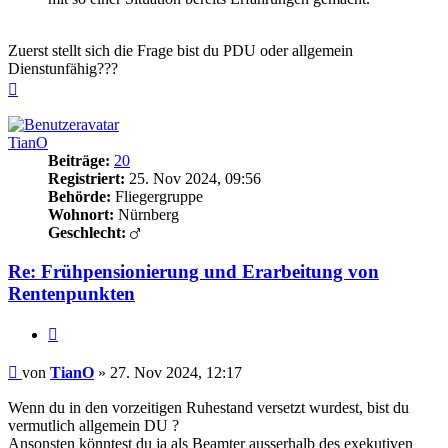
Zuerst stellt sich die Frage bist du PDU oder allgemein
Dienstunfähig???
Nach
oben
TianO
Beiträge:
20
Registriert:
25. Nov 2024, 09:56
Behörde:
Fliegergruppe
Wohnort:
Nürnberg
Geschlecht:
Re: Frühpensionierung und Erarbeitung von
Rentenpunkten
Zitieren
Beitrag
von
TianO
»
27. Nov 2024, 12:17
Wenn du in den vorzeitigen Ruhestand versetzt wurdest, bist du
vermutlich allgemein DU ?
Ansonsten könntest du ja als Beamter ausserhalb des exekutiven