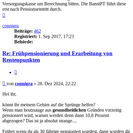
Versorgungskasse um Berechnung bitten. Die BanstPT führt diese
erst nach Pensionseintritt durch.
Nach
oben
connigra
Beiträge:
462
Registriert:
1. Sep 2017, 17:23
Behörde:
Re: Frühpensionierung und Erarbeitung von
Rentenpunkten
Zitieren
Beitrag
von
connigra
»
28. Dez 2024, 22:22
Hei ihr,
könnt ihr meinem Gehirn auf die Sprünge helfen?
Wenn man heutzutage aus
gesundheitlichen
Gründen vorzeitig
pensioniert wird, warum werden denn dann 10,8 Prozent
abgezogen? Das ist ja absolut strange....
Früher wenn du als 30 Jährige pensioniert wurdest, dann wurden dir