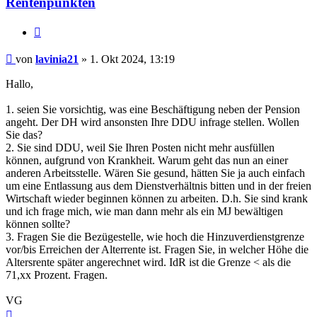
Rentenpunkten
Zitieren
Beitrag
von
lavinia21
»
1. Okt 2024, 13:19
Hallo,
1. seien Sie vorsichtig, was eine Beschäftigung neben der Pension
angeht. Der DH wird ansonsten Ihre DDU infrage stellen. Wollen
Sie das?
2. Sie sind DDU, weil Sie Ihren Posten nicht mehr ausfüllen
können, aufgrund von Krankheit. Warum geht das nun an einer
anderen Arbeitsstelle. Wären Sie gesund, hätten Sie ja auch einfach
um eine Entlassung aus dem Dienstverhältnis bitten und in der freien
Wirtschaft wieder beginnen können zu arbeiten. D.h. Sie sind krank
und ich frage mich, wie man dann mehr als ein MJ bewältigen
können sollte?
3. Fragen Sie die Bezügestelle, wie hoch die Hinzuverdienstgrenze
vor/bis Erreichen der Alterrente ist. Fragen Sie, in welcher Höhe die
Altersrente später angerechnet wird. IdR ist die Grenze < als die
71,xx Prozent. Fragen.
VG
Nach