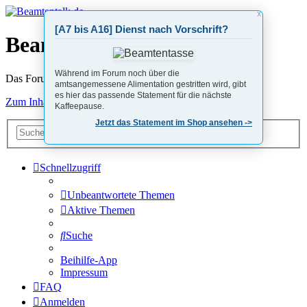
X
[A7 bis A16] Dienst nach Vorschrift?
Beamtentalk.de
Während im Forum noch über die
Das Forum von Beamten für Beamte
amtsangemessene Alimentation gestritten wird, gibt
es hier das passende Statement für die nächste
Zum Inhalt
Kaffeepause.
Jetzt das Statement im Shop ansehen ->
Erweiterte
Suche
Suche
Schnellzugriff
Unbeantwortete Themen
Aktive Themen
Suche
Beihilfe-App
Impressum
FAQ
Anmelden