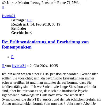
40 Jahre > Maximalbetrag Pension + Rente 71,75%.
Nach
oben
lavinia21
Beiträge:
135
Registriert:
14. Feb 2019, 08:19
Behörde:
Geschlecht:
Re: Frühpensionierung und Erarbeitung von
Rentenpunkten
Zitieren
Beitrag
von
lavinia21
»
2. Okt 2024, 10:35
Ich bin auch wegen einer PTBS pensioniert worden. Gerade hier
sollten Sie vorsichtig sein, da psychische Erkrankungen immer
schwer greifbar ist und man mitunter darauf kommt, dass Sie
teildienstfähig sind. Ich weiß nicht wie lange Sie schon erkrankt
sind, aber bei mir war es so, dass ich die irrationale Psyche
irgendwann halbwegs im Griff hatte bzw. zwischen den
Symptomen, die die PTBS auslöst und der tatsächlichen Gefahr im
Alltag unterscheiden konnte (bin nun das 7. Jahr raus). Aber: Je