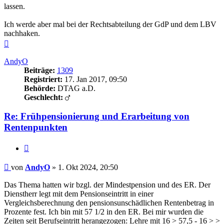
lassen.
Ich werde aber mal bei der Rechtsabteilung der GdP und dem LBV
nachhaken.
Nach
oben
AndyO
Beiträge:
1309
Registriert:
17. Jan 2017, 09:50
Behörde:
DTAG a.D.
Geschlecht:
Re: Frühpensionierung und Erarbeitung von
Rentenpunkten
Zitieren
Beitrag
von
AndyO
»
1. Okt 2024, 20:50
Das Thema hatten wir bzgl. der Mindestpension und des ER. Der
Dienstherr legt mit dem Pensionseintritt in einer
Vergleichsberechnung den pensionsunschädlichen Rentenbetrag in
Prozente fest. Ich bin mit 57 1/2 in den ER. Bei mir wurden die
Zeiten seit Berufseintritt herangezogen: Lehre mit 16 > 57,5 - 16 > >