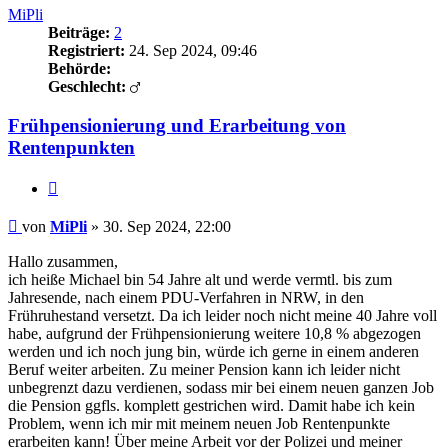
MiPli
Beiträge:
2
Registriert:
24. Sep 2024, 09:46
Behörde:
Geschlecht:
Frühpensionierung und Erarbeitung von
Rentenpunkten
Zitieren
Beitrag
von
MiPli
»
30. Sep 2024, 22:00
Hallo zusammen,
ich heiße Michael bin 54 Jahre alt und werde vermtl. bis zum
Jahresende, nach einem PDU-Verfahren in NRW, in den
Frühruhestand versetzt. Da ich leider noch nicht meine 40 Jahre voll
habe, aufgrund der Frühpensionierung weitere 10,8 % abgezogen
werden und ich noch jung bin, würde ich gerne in einem anderen
Beruf weiter arbeiten. Zu meiner Pension kann ich leider nicht
unbegrenzt dazu verdienen, sodass mir bei einem neuen ganzen Job
die Pension ggfls. komplett gestrichen wird. Damit habe ich kein
Problem, wenn ich mir mit meinem neuen Job Rentenpunkte
erarbeiten kann! Über meine Arbeit vor der Polizei und meiner