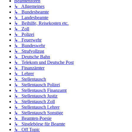
Beamtenforen
↳ Allgemeines
↳ Bundesbeamte
↳ Landesbeamte
↳ Beihilfe, Reisekosten etc.
↳ Zoll
↳ Polizei
↳ Feuerwehr
↳ Bundeswehr
↳ Strafvollzug
↳ Deutsche Bahn
↳ Telekom und Deutsche Post
↳ Finanzämter
↳ Lehrer
↳ Stellentausch
↳ Stellentausch Polizei
↳ Stellentausch Finanzamt
↳ Stellentausch Justiz
↳ Stellentausch Zoll
↳ Stellentausch Lehrer
↳ Stellentausch Sonstige
↳ Beamten-Poesie
↳ Singlebörse für Beamte
↳ Off Topic