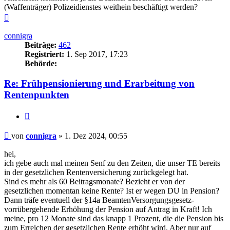
(Waffenträger) Polizeidienstes weithein beschäftigt werden?
Nach
oben
connigra
Beiträge:
462
Registriert:
1. Sep 2017, 17:23
Behörde:
Re: Frühpensionierung und Erarbeitung von
Rentenpunkten
Zitieren
Beitrag
von
connigra
»
1. Dez 2024, 00:55
hei,
ich gebe auch mal meinen Senf zu den Zeiten, die unser TE bereits
in der gesetzlichen Rentenversicherung zurückgelegt hat.
Sind es mehr als 60 Beitragsmonate? Bezieht er von der
gesetzlichen momentan keine Rente? Ist er wegen DU in Pension?
Dann träfe eventuell der §14a BeamtenVersorgungsgesetz-
vorrübergehende Erhöhung der Pension auf Antrag in Kraft! Ich
meine, pro 12 Monate sind das knapp 1 Prozent, die die Pension bis
zum Erreichen der gesetzlichen Rente erhöht wird. Aber nur auf