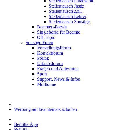
Stellentausch Finanzamt
Stellentausch Justiz
Stellentausch Zoll
Stellentausch Lehrer
Stellentausch Sonstige
Beamten-Poesie
Singlebörse für Beamte
Off Topic
Sonstige Foren
Vorstellungsforum
Kontaktforum
Politik
Urlaubsforum
Fragen und Antworten
Sport
Support, News & Infos
Mülltonne
Werbung auf beamtentalk schalten
Beihilfe-App
Beihilfe