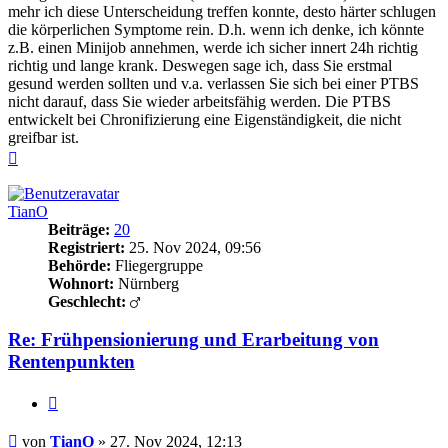
mehr ich diese Unterscheidung treffen konnte, desto härter schlugen
die körperlichen Symptome rein. D.h. wenn ich denke, ich könnte
z.B. einen Minijob annehmen, werde ich sicher innert 24h richtig
richtig und lange krank. Deswegen sage ich, dass Sie erstmal
gesund werden sollten und v.a. verlassen Sie sich bei einer PTBS
nicht darauf, dass Sie wieder arbeitsfähig werden. Die PTBS
entwickelt bei Chronifizierung eine Eigenständigkeit, die nicht
greifbar ist.
Nach
oben
TianO
Beiträge:
20
Registriert:
25. Nov 2024, 09:56
Behörde:
Fliegergruppe
Wohnort:
Nürnberg
Geschlecht:
Re: Frühpensionierung und Erarbeitung von
Rentenpunkten
Zitieren
Beitrag
von
TianO
»
27. Nov 2024, 12:13