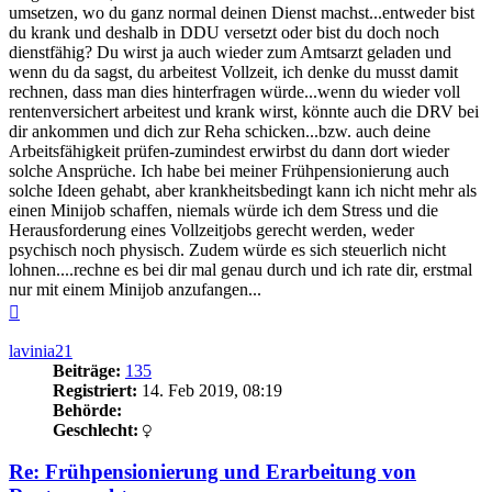
umsetzen, wo du ganz normal deinen Dienst machst...entweder bist
du krank und deshalb in DDU versetzt oder bist du doch noch
dienstfähig? Du wirst ja auch wieder zum Amtsarzt geladen und
wenn du da sagst, du arbeitest Vollzeit, ich denke du musst damit
rechnen, dass man dies hinterfragen würde...wenn du wieder voll
rentenversichert arbeitest und krank wirst, könnte auch die DRV bei
dir ankommen und dich zur Reha schicken...bzw. auch deine
Arbeitsfähigkeit prüfen-zumindest erwirbst du dann dort wieder
solche Ansprüche. Ich habe bei meiner Frühpensionierung auch
solche Ideen gehabt, aber krankheitsbedingt kann ich nicht mehr als
einen Minijob schaffen, niemals würde ich dem Stress und die
Herausforderung eines Vollzeitjobs gerecht werden, weder
psychisch noch physisch. Zudem würde es sich steuerlich nicht
lohnen....rechne es bei dir mal genau durch und ich rate dir, erstmal
nur mit einem Minijob anzufangen...
Nach
oben
lavinia21
Beiträge:
135
Registriert:
14. Feb 2019, 08:19
Behörde:
Geschlecht:
Re: Frühpensionierung und Erarbeitung von