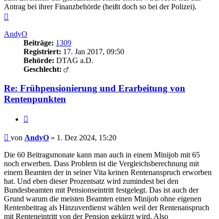
Antrag bei ihrer Finanzbehörde (heißt doch so bei der Polizei).
Nach
oben
AndyO
Beiträge:
1309
Registriert:
17. Jan 2017, 09:50
Behörde:
DTAG a.D.
Geschlecht:
Re: Frühpensionierung und Erarbeitung von
Rentenpunkten
Zitieren
Beitrag
von
AndyO
»
1. Dez 2024, 15:20
Die 60 Beitragsmonate kann man auch in einem Minijob mit 65
noch erwerben. Dass Problem ist die Vergleichsberechnung mit
einem Beamten der in seiner Vita keinen Rentenanspruch erworben
hat. Und eben dieser Prozentsatz wird zumindest bei den
Bundesbeamten mit Pensionseintritt festgelegt. Das ist auch der
Grund warum die meisten Beamten einen Minijob ohne eigenen
Rentenbeitrag als Hinzuverdienst wählen weil der Rentenanspruch
mit Renteneintritt von der Pension gekürzt wird. Also