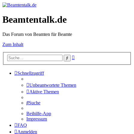
Beamtentalk.de
Das Forum von Beamten für Beamte
Zum Inhalt
Erweiterte
Suche
Suche
Schnellzugriff
Unbeantwortete Themen
Aktive Themen
Suche
Beihilfe-App
Impressum
FAQ
Anmelden