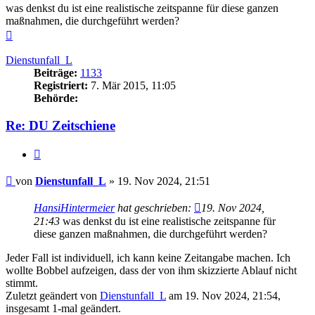
was denkst du ist eine realistische zeitspanne für diese ganzen
maßnahmen, die durchgeführt werden?
Nach
oben
Dienstunfall_L
Beiträge:
1133
Registriert:
7. Mär 2015, 11:05
Behörde:
Re: DU Zeitschiene
Zitieren
Beitrag
von
Dienstunfall_L
»
19. Nov 2024, 21:51
HansiHintermeier
hat geschrieben:
19. Nov 2024,
21:43
was denkst du ist eine realistische zeitspanne für
diese ganzen maßnahmen, die durchgeführt werden?
Jeder Fall ist individuell, ich kann keine Zeitangabe machen. Ich
wollte Bobbel aufzeigen, dass der von ihm skizzierte Ablauf nicht
stimmt.
Zuletzt geändert von
Dienstunfall_L
am 19. Nov 2024, 21:54,
insgesamt 1-mal geändert.