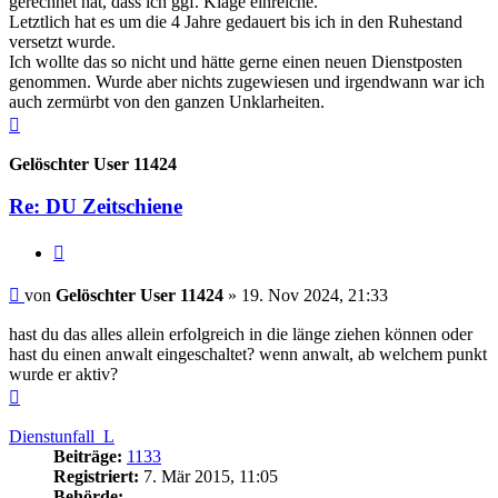
gerechnet hat, dass ich ggf. Klage einreiche.
Letztlich hat es um die 4 Jahre gedauert bis ich in den Ruhestand
versetzt wurde.
Ich wollte das so nicht und hätte gerne einen neuen Dienstposten
genommen. Wurde aber nichts zugewiesen und irgendwann war ich
auch zermürbt von den ganzen Unklarheiten.
Nach
oben
Gelöschter User 11424
Re: DU Zeitschiene
Zitieren
Beitrag
von
Gelöschter User 11424
»
19. Nov 2024, 21:33
hast du das alles allein erfolgreich in die länge ziehen können oder
hast du einen anwalt eingeschaltet? wenn anwalt, ab welchem punkt
wurde er aktiv?
Nach
oben
Dienstunfall_L
Beiträge:
1133
Registriert:
7. Mär 2015, 11:05
Behörde: