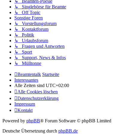
↳ Beamten-Poesie
↳ Singlebörse für Beamte
↳ Off Topic
Sonstige Foren
↳ Vorstellungsforum
↳ Kontaktforum
↳ Politik
↳ Urlaubsforum
↳ Fragen und Antworten
↳ Sport
↳ Support, News & Infos
↳ Mülltonne
Beamtentalk
Startseite
Interessantes
Alle Zeiten sind
UTC+02:00
Alle Cookies löschen
Datenschutzerklärung
Impressum
Kontakt
Powered by
phpBB
® Forum Software © phpBB Limited
Deutsche Übersetzung durch
phpBB.de