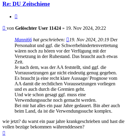
Re: DU Zeitschiene
Zitieren
Beitrag
von
Gelöschter User 11424
»
19. Nov 2024, 20:22
Manni66
hat geschrieben:
19. Nov 2024, 20:19
Der
Personalrat und ggf. die Schwerbehindertenvertretung
wären noch zu hören vor der Verfügung mit der
Versetzung in der Ruhestand. Das braucht auch etwas
Zeit.
Je nach dem, was der AA feststellt, sind ggf. die
Vorraussetzungen gar nicht eindeutig genug gegeben.
Es braucht ja eine recht klare Aussage/ Prognose vom
AA damit die rechtlichen Voraussetzungen vorliegen
und es auch durch die Gremien geht.
Und wie schon gesagt ggf. muss eine
Verwendungssuche noch gemacht werden.
Bei mir hat alles ein paar Jahre gedauert. Bin aber auch
beim Land, da ist die Verwendungssuche komplex.
wie jetzt? du warst ein paar jahre krankgeschrieben und hast die
vollen bezüge bekommen währenddessen?
Nach