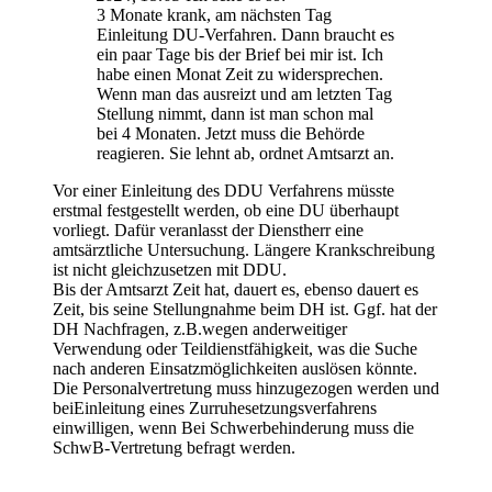
3 Monate krank, am nächsten Tag
Einleitung DU-Verfahren. Dann braucht es
ein paar Tage bis der Brief bei mir ist. Ich
habe einen Monat Zeit zu widersprechen.
Wenn man das ausreizt und am letzten Tag
Stellung nimmt, dann ist man schon mal
bei 4 Monaten. Jetzt muss die Behörde
reagieren. Sie lehnt ab, ordnet Amtsarzt an.
Vor einer Einleitung des DDU Verfahrens müsste
erstmal festgestellt werden, ob eine DU überhaupt
vorliegt. Dafür veranlasst der Dienstherr eine
amtsärztliche Untersuchung. Längere Krankschreibung
ist nicht gleichzusetzen mit DDU.
Bis der Amtsarzt Zeit hat, dauert es, ebenso dauert es
Zeit, bis seine Stellungnahme beim DH ist. Ggf. hat der
DH Nachfragen, z.B.wegen anderweitiger
Verwendung oder Teildienstfähigkeit, was die Suche
nach anderen Einsatzmöglichkeiten auslösen könnte.
Die Personalvertretung muss hinzugezogen werden und
beiEinleitung eines Zurruhesetzungsverfahrens
einwilligen, wenn Bei Schwerbehinderung muss die
SchwB-Vertretung befragt werden.