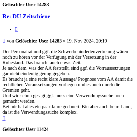
Gelöschter User 14283
Re: DU Zeitschiene
Zitieren
Beitrag
von
Gelöschter User 14283
»
19. Nov 2024, 20:19
Der Personalrat und ggf. die Schwerbehindertenvertretung wären
noch zu hören vor der Verfügung mit der Versetzung in der
Ruhestand. Das braucht auch etwas Zeit.
Je nach dem, was der AA feststellt, sind ggf. die Vorraussetzungen
gar nicht eindeutig genug gegeben.
Es braucht ja eine recht klare Aussage/ Prognose vom AA damit die
rechtlichen Voraussetzungen vorliegen und es auch durch die
Gremien geht.
Und wie schon gesagt ggf. muss eine Verwendungssuche noch
gemacht werden.
Bei mir hat alles ein paar Jahre gedauert. Bin aber auch beim Land,
da ist die Verwendungssuche komplex.
Nach
oben
Gelöschter User 11424