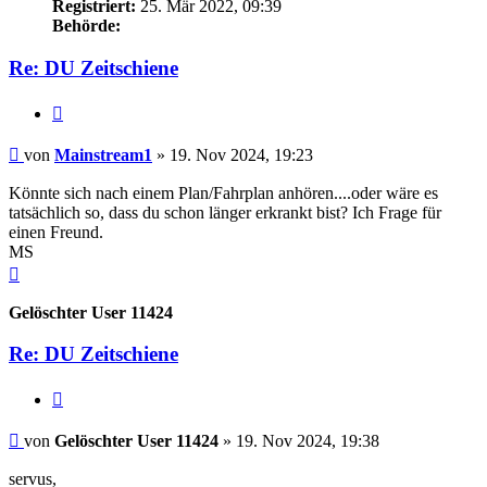
Registriert:
25. Mär 2022, 09:39
Behörde:
Re: DU Zeitschiene
Zitieren
Beitrag
von
Mainstream1
»
19. Nov 2024, 19:23
Könnte sich nach einem Plan/Fahrplan anhören....oder wäre es
tatsächlich so, dass du schon länger erkrankt bist? Ich Frage für
einen Freund.
MS
Nach
oben
Gelöschter User 11424
Re: DU Zeitschiene
Zitieren
Beitrag
von
Gelöschter User 11424
»
19. Nov 2024, 19:38
servus,