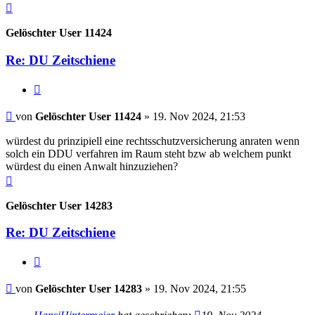
Nach
oben
Gelöschter User 11424
Re: DU Zeitschiene
Zitieren
Beitrag
von
Gelöschter User 11424
»
19. Nov 2024, 21:53
würdest du prinzipiell eine rechtsschutzversicherung anraten wenn
solch ein DDU verfahren im Raum steht bzw ab welchem punkt
würdest du einen Anwalt hinzuziehen?
Nach
oben
Gelöschter User 14283
Re: DU Zeitschiene
Zitieren
Beitrag
von
Gelöschter User 14283
»
19. Nov 2024, 21:55