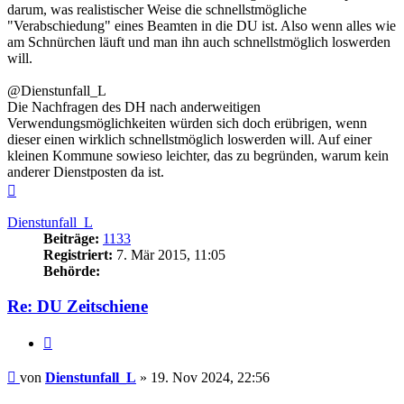
darum, was realistischer Weise die schnellstmögliche
"Verabschiedung" eines Beamten in die DU ist. Also wenn alles wie
am Schnürchen läuft und man ihn auch schnellstmöglich loswerden
will.
@Dienstunfall_L
Die Nachfragen des DH nach anderweitigen
Verwendungsmöglichkeiten würden sich doch erübrigen, wenn
dieser einen wirklich schnellstmöglich loswerden will. Auf einer
kleinen Kommune sowieso leichter, das zu begründen, warum kein
anderer Dienstposten da ist.
Nach
oben
Dienstunfall_L
Beiträge:
1133
Registriert:
7. Mär 2015, 11:05
Behörde:
Re: DU Zeitschiene
Zitieren
Beitrag
von
Dienstunfall_L
»
19. Nov 2024, 22:56