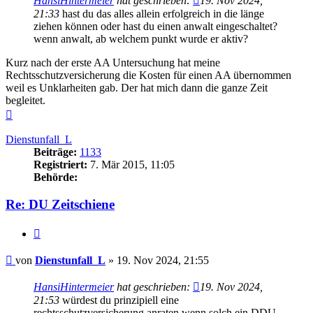
HansiHintermeier
hat geschrieben:
19. Nov 2024,
21:33
hast du das alles allein erfolgreich in die länge
ziehen können oder hast du einen anwalt eingeschaltet?
wenn anwalt, ab welchem punkt wurde er aktiv?
Kurz nach der erste AA Untersuchung hat meine
Rechtsschutzversicherung die Kosten für einen AA übernommen
weil es Unklarheiten gab. Der hat mich dann die ganze Zeit
begleitet.
Nach
oben
Dienstunfall_L
Beiträge:
1133
Registriert:
7. Mär 2015, 11:05
Behörde:
Re: DU Zeitschiene
Zitieren
Beitrag
von
Dienstunfall_L
»
19. Nov 2024, 21:55
HansiHintermeier
hat geschrieben:
19. Nov 2024,
21:53
würdest du prinzipiell eine
rechtsschutzversicherung anraten wenn solch ein DDU