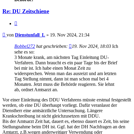
Re: DU Zeitschiene
Zitieren
Beitrag
von
Dienstunfall_L
»
19. Nov 2024, 21:34
Bobbel272
hat geschrieben:
19. Nov 2024, 18:03
Ich
sehe es so:
3 Monate krank, am nächsten Tag Einleitung DU-
Verfahren. Dann braucht es ein paar Tage bis der Brief
bei mir ist. Ich habe einen Monat Zeit zu
widersprechen. Wenn man das ausreizt und am letzten
Tag Stellung nimmt, dann ist man schon mal bei 4
Monaten. Jetzt muss die Behörde reagieren. Sie lehnt
ab, ordnet Amtsarzt an.
Vor einer Einleitung des DDU Verfahrens müsste erstmal festgestellt
werden, ob eine DU überhaupt vorliegt. Dafür veranlasst der
Dienstherr eine amtsärztliche Untersuchung. Längere
Krankschreibung ist nicht gleichzusetzen mit DDU.
Bis der Amtsarzt Zeit hat, dauert es, ebenso dauert es Zeit, bis seine
Stellungnahme beim DH ist. Ggf. hat der DH Nachfragen an den
Amtarzt, z.B.wegen anderweitiger Verwendung oder