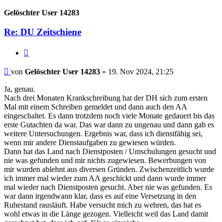
oben
Gelöschter User 14283
Re: DU Zeitschiene
Zitieren
Beitrag
von
Gelöschter User 14283
»
19. Nov 2024, 21:25
Ja, genau.
Nach drei Monaten Krankschreibung hat der DH sich zum ersten
Mal mit einem Schreiben gemeldet und dann auch den AA
eingeschaltet. Es dann trotzdem noch viele Monate gedauert bis das
erste Gutachten da war. Das war dann zu ungenau und dann gab es
weitere Untersuchungen. Ergebnis war, dass ich dienstfähig sei,
wenn mir andere Dienstaufgaben zu gewiesen würden.
Dann hat das Land nach Dienstposten / Umschulungen gesucht und
nie was gefunden und mir nichts zugewiesen. Bewerbungen von
mir wurden ablehnt aus diversen Gründen. Zwischenzeitlich wurde
ich immer mal wieder zum AA geschickt und dann wurde immer
mal wieder nach Dienstposten gesucht. Aber nie was gefunden. Es
war dann irgendwann klar, dass es auf eine Versetzung in den
Ruhestand rausläuft. Habe versucht mich zu wehren, das hat es
wohl etwas in die Länge gezogen. Vielleicht weil das Land damit