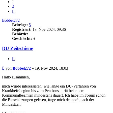
1
2
Nächste
Bobbel272
Beiträge:
5
Registriert:
18. Nov 2024, 09:36
Behörde:
Geschlecht:
DU Zeitschiene
Zitieren
Beitrag
von
Bobbel272
»
19. Nov 2024, 18:03
Hallo zusammen,
mich würde interessieren, wie lange ein DU-Verfahren von
Krankheitsbeginn bis zum Pensionsantritt bei einem
Kommunalbeamten mindestens dauert. Ich habe im Forum schon
die Einschätzungen gelesen, frage mich dennoch nach der
Mindestzeit.