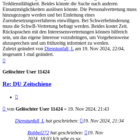
Teildienstfähigkeit. Beides könnte die Suche nach anderen
Einsatzmöglichkeiten auslösen könnte. Die Personalvertretung muss
hinzugezogen werden und bei Einleitung eines
Zurruhesetzungsverfahrens einwilligen. Bei Schwerbehinderung
muss die SchwB-Vertretung befragt werden. Beides kostet Zeit.
Rücksprachen mit den Interessensvertretungen können hilfreich
sein, um das eigene Interesse vorzubringen, um Vorgehensweise
abzusprechen und um frühzeitig informiert zu werden.
Zuletzt geändert von
Dienstunfall_L
am 19. Nov 2024, 22:04,
insgesamt 1-mal geändert.
Nach
oben
Gelöschter User 11424
Re: DU Zeitschiene
Zitieren
Beitrag
von
Gelöschter User 11424
»
19. Nov 2024, 21:43
Dienstunfall_L
hat geschrieben:
19. Nov 2024, 21:34
Bobbel272
hat geschrieben:
19. Nov
2024, 18:03
Ich sehe es so: