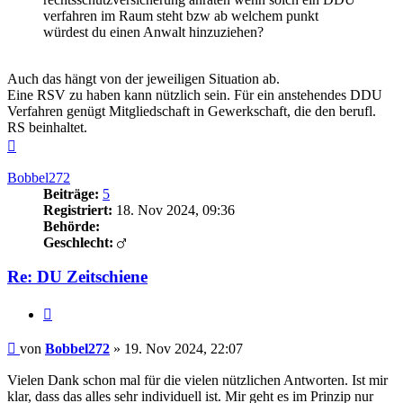
verfahren im Raum steht bzw ab welchem punkt
würdest du einen Anwalt hinzuziehen?
Auch das hängt von der jeweiligen Situation ab.
Eine RSV zu haben kann nützlich sein. Für ein anstehendes DDU
Verfahren genügt Mitgliedschaft in Gewerkschaft, die den berufl.
RS beinhaltet.
Nach
oben
Bobbel272
Beiträge:
5
Registriert:
18. Nov 2024, 09:36
Behörde:
Geschlecht:
Re: DU Zeitschiene
Zitieren
Beitrag
von
Bobbel272
»
19. Nov 2024, 22:07
Vielen Dank schon mal für die vielen nützlichen Antworten. Ist mir
klar, dass das alles sehr individuell ist. Mir geht es im Prinzip nur