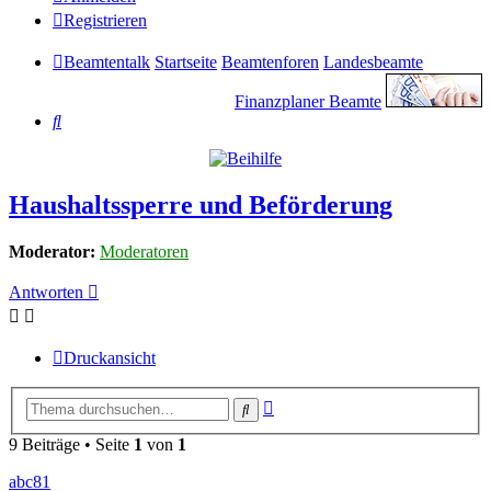
Registrieren
Beamtentalk
Startseite
Beamtenforen
Landesbeamte
Finanzplaner Beamte
Suche
Haushaltssperre und Beförderung
Moderator:
Moderatoren
Antworten
Druckansicht
Erweiterte
Suche
Suche
9 Beiträge • Seite
1
von
1
abc81