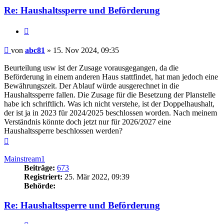
Re: Haushaltssperre und Beförderung
Zitieren
Beitrag
von
abc81
»
15. Nov 2024, 09:35
Beurteilung usw ist der Zusage vorausgegangen, da die
Beförderung in einem anderen Haus stattfindet, hat man jedoch eine
Bewährungszeit. Der Ablauf würde ausgerechnet in die
Haushaltssperre fallen. Die Zusage für die Besetzung der Planstelle
habe ich schriftlich. Was ich nicht verstehe, ist der Doppelhaushalt,
der ist ja in 2023 für 2024/2025 beschlossen worden. Nach meinem
Verständnis könnte doch jetzt nur für 2026/2027 eine
Haushaltssperre beschlossen werden?
Nach
oben
Mainstream1
Beiträge:
673
Registriert:
25. Mär 2022, 09:39
Behörde:
Re: Haushaltssperre und Beförderung
Zitieren