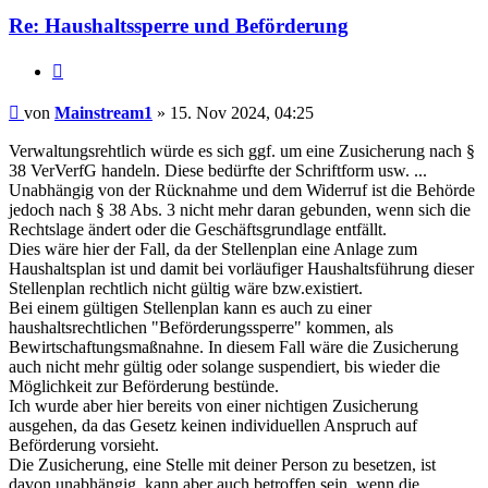
Re: Haushaltssperre und Beförderung
Zitieren
Beitrag
von
Mainstream1
»
15. Nov 2024, 04:25
Verwaltungsrehtlich würde es sich ggf. um eine Zusicherung nach §
38 VerVerfG handeln. Diese bedürfte der Schriftform usw. ...
Unabhängig von der Rücknahme und dem Widerruf ist die Behörde
jedoch nach § 38 Abs. 3 nicht mehr daran gebunden, wenn sich die
Rechtslage ändert oder die Geschäftsgrundlage entfällt.
Dies wäre hier der Fall, da der Stellenplan eine Anlage zum
Haushaltsplan ist und damit bei vorläufiger Haushaltsführung dieser
Stellenplan rechtlich nicht gültig wäre bzw.existiert.
Bei einem gültigen Stellenplan kann es auch zu einer
haushaltsrechtlichen "Beförderungssperre" kommen, als
Bewirtschaftungsmaßnahne. In diesem Fall wäre die Zusicherung
auch nicht mehr gültig oder solange suspendiert, bis wieder die
Möglichkeit zur Beförderung bestünde.
Ich wurde aber hier bereits von einer nichtigen Zusicherung
ausgehen, da das Gesetz keinen individuellen Anspruch auf
Beförderung vorsieht.
Die Zusicherung, eine Stelle mit deiner Person zu besetzen, ist
davon unabhängig, kann aber auch betroffen sein, wenn die