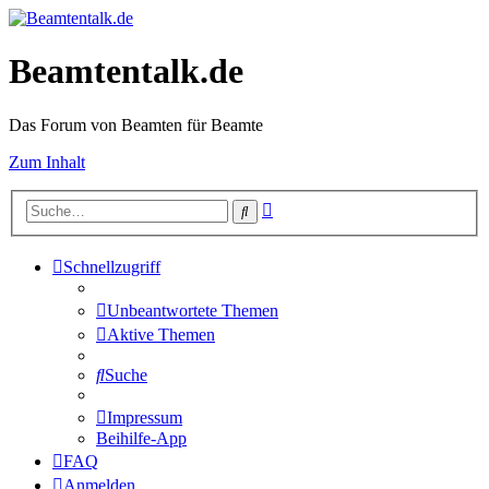
Beamtentalk.de
Das Forum von Beamten für Beamte
Zum Inhalt
Erweiterte
Suche
Suche
Schnellzugriff
Unbeantwortete Themen
Aktive Themen
Suche
Impressum
Beihilfe-App
FAQ
Anmelden