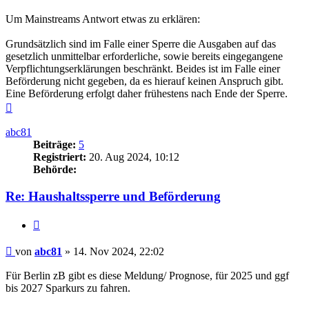
Um Mainstreams Antwort etwas zu erklären:
Grundsätzlich sind im Falle einer Sperre die Ausgaben auf das
gesetzlich unmittelbar erforderliche, sowie bereits eingegangene
Verpflichtungserklärungen beschränkt. Beides ist im Falle einer
Beförderung nicht gegeben, da es hierauf keinen Anspruch gibt.
Eine Beförderung erfolgt daher frühestens nach Ende der Sperre.
Nach
oben
abc81
Beiträge:
5
Registriert:
20. Aug 2024, 10:12
Behörde:
Re: Haushaltssperre und Beförderung
Zitieren
Beitrag
von
abc81
»
14. Nov 2024, 22:02
Für Berlin zB gibt es diese Meldung/ Prognose, für 2025 und ggf
bis 2027 Sparkurs zu fahren.