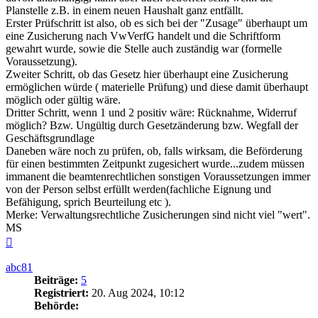
Planstelle z.B. in einem neuen Haushalt ganz entfällt.
Erster Prüfschritt ist also, ob es sich bei der "Zusage" überhaupt um
eine Zusicherung nach VwVerfG handelt und die Schriftform
gewahrt wurde, sowie die Stelle auch zuständig war (formelle
Voraussetzung).
Zweiter Schritt, ob das Gesetz hier überhaupt eine Zusicherung
ermöglichen würde ( materielle Prüfung) und diese damit überhaupt
möglich oder gültig wäre.
Dritter Schritt, wenn 1 und 2 positiv wäre: Rücknahme, Widerruf
möglich? Bzw. Ungültig durch Gesetzänderung bzw. Wegfall der
Geschäftsgrundlage
Daneben wäre noch zu prüfen, ob, falls wirksam, die Beförderung
für einen bestimmten Zeitpunkt zugesichert wurde...zudem müssen
immanent die beamtenrechtlichen sonstigen Voraussetzungen immer
von der Person selbst erfüllt werden(fachliche Eignung und
Befähigung, sprich Beurteilung etc ).
Merke: Verwaltungsrechtliche Zusicherungen sind nicht viel "wert".
MS
Nach
oben
abc81
Beiträge:
5
Registriert:
20. Aug 2024, 10:12
Behörde: