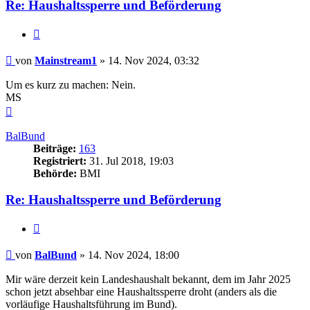
Re: Haushaltssperre und Beförderung
Zitieren
Beitrag
von
Mainstream1
»
14. Nov 2024, 03:32
Um es kurz zu machen: Nein.
MS
Nach
oben
BalBund
Beiträge:
163
Registriert:
31. Jul 2018, 19:03
Behörde:
BMI
Re: Haushaltssperre und Beförderung
Zitieren
Beitrag
von
BalBund
»
14. Nov 2024, 18:00
Mir wäre derzeit kein Landeshaushalt bekannt, dem im Jahr 2025
schon jetzt absehbar eine Haushaltssperre droht (anders als die
vorläufige Haushaltsführung im Bund).