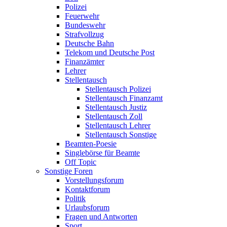
Polizei
Feuerwehr
Bundeswehr
Strafvollzug
Deutsche Bahn
Telekom und Deutsche Post
Finanzämter
Lehrer
Stellentausch
Stellentausch Polizei
Stellentausch Finanzamt
Stellentausch Justiz
Stellentausch Zoll
Stellentausch Lehrer
Stellentausch Sonstige
Beamten-Poesie
Singlebörse für Beamte
Off Topic
Sonstige Foren
Vorstellungsforum
Kontaktforum
Politik
Urlaubsforum
Fragen und Antworten
Sport