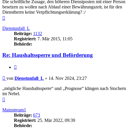
Die schriftliche Zusage, den höheren Dienstposten mit einer Person
besetzen zu wollen nach Ablauf einer Bewährungszeit, ist für den
Dienstherrn keine Verpflichtungserklärung? :/
Nach
oben
Dienstunfall_L
Beiträge:
1132
Registriert:
7. Mär 2015, 11:05
Behörde:
Re: Haushaltssperre und Beförderung
Zitieren
Beitrag
von
Dienstunfall_L
»
14. Nov 2024, 23:27
„mögliche Haushaltssperre“ und „Prognose“ klingen nach Stochern
im Nebel.
Nach
oben
Mainstream1
Beiträge:
673
Registriert:
25. Mär 2022, 09:39
Behörde: