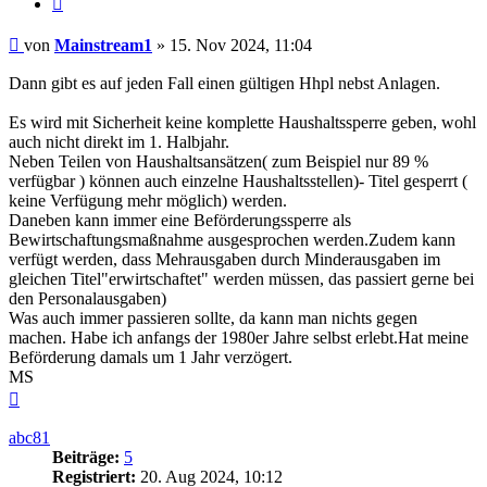
Beitrag
von
Mainstream1
»
15. Nov 2024, 11:04
Dann gibt es auf jeden Fall einen gültigen Hhpl nebst Anlagen.
Es wird mit Sicherheit keine komplette Haushaltssperre geben, wohl
auch nicht direkt im 1. Halbjahr.
Neben Teilen von Haushaltsansätzen( zum Beispiel nur 89 %
verfügbar ) können auch einzelne Haushaltsstellen)- Titel gesperrt (
keine Verfügung mehr möglich) werden.
Daneben kann immer eine Beförderungssperre als
Bewirtschaftungsmaßnahme ausgesprochen werden.Zudem kann
verfügt werden, dass Mehrausgaben durch Minderausgaben im
gleichen Titel"erwirtschaftet" werden müssen, das passiert gerne bei
den Personalausgaben)
Was auch immer passieren sollte, da kann man nichts gegen
machen. Habe ich anfangs der 1980er Jahre selbst erlebt.Hat meine
Beförderung damals um 1 Jahr verzögert.
MS
Nach
oben
abc81
Beiträge:
5
Registriert:
20. Aug 2024, 10:12