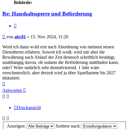
Behörde:
Re: Haushaltssperre und Beförderung
Zitieren
Beitrag
von
abc81
»
15. Nov 2024, 11:20
Werd ich dann wohl erst nach Abordnung von meinem neuen
Dienstherrn erfahren. Soweit ich weiß, wird mir aber die
Bewährung nach Ablauf der Zeit dennoch schriftlich bestätigt,
unabhängig davon, ob sodann die Beförderung stattfinden kann,
oder? Wäre natürlich sehr demotivierend. 1 Jahr wäre
verschmerzlich, aber derzeit wird ja über Sparflamme bis 2027
diskutiert.
Nach
oben
Antworten
Druckansicht
Anzeigen:
Sortiere nach: