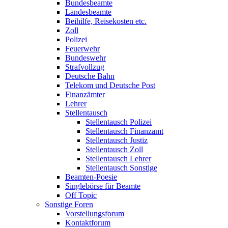
Bundesbeamte
Landesbeamte
Beihilfe, Reisekosten etc.
Zoll
Polizei
Feuerwehr
Bundeswehr
Strafvollzug
Deutsche Bahn
Telekom und Deutsche Post
Finanzämter
Lehrer
Stellentausch
Stellentausch Polizei
Stellentausch Finanzamt
Stellentausch Justiz
Stellentausch Zoll
Stellentausch Lehrer
Stellentausch Sonstige
Beamten-Poesie
Singlebörse für Beamte
Off Topic
Sonstige Foren
Vorstellungsforum
Kontaktforum