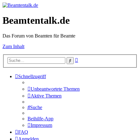
Beamtentalk.de
Das Forum von Beamten für Beamte
Zum Inhalt
Erweiterte
Suche
Suche
Schnellzugriff
Unbeantwortete Themen
Aktive Themen
Suche
Beihilfe-App
Impressum
FAQ
Anmelden