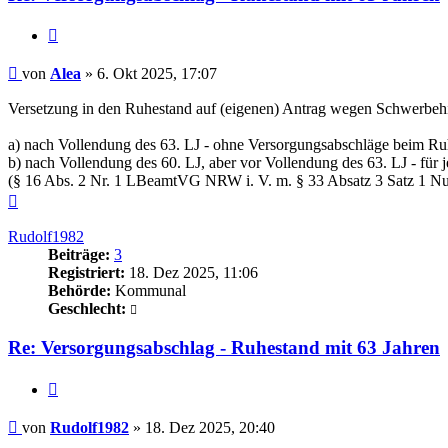
Zitieren
Beitrag
von
Alea
»
6. Okt 2025, 17:07
Versetzung in den Ruhestand auf (eigenen) Antrag wegen Schwerbeh
a) nach Vollendung des 63. LJ - ohne Versorgungsabschläge beim Ru
b) nach Vollendung des 60. LJ, aber vor Vollendung des 63. LJ - fü
(§ 16 Abs. 2 Nr. 1 LBeamtVG NRW i. V. m. § 33 Absatz 3 Satz 
Nach
oben
Rudolf1982
Beiträge:
3
Registriert:
18. Dez 2025, 11:06
Behörde:
Kommunal
Geschlecht:
Re: Versorgungsabschlag - Ruhestand mit 63 Jahren
Zitieren
Beitrag
von
Rudolf1982
»
18. Dez 2025, 20:40