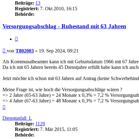
Beiträge:
13
Registriert:
7. Okt 2010, 16:15
Behörde:
Versorgungsabschlag - Ruhestand mit 63 Jahren
Zitieren
Beitrag
von
T802003
»
19. Sep 2024, 09:21
Als Kommunalbeamter kann ich mit Geburtsdatum 1966 mit 67 Jahre
Da ich mit 65 Jahren bereits 45 Dienstjahre erfüllt habe kann ich au
Jetzt möchte ich schon mit 63 Jahren auf Antrag (keine Schwerbehind
Meine Frage ist, wie hoch die Versorgungsabschläge wären ?
=> 2 Jahre (65-63 Jahre) = 24 Monate x 0,3% = 7,2 % Versorgungsa
=> 4 Jahre (67-63 Jahre) = 48 Monate x 0,3% = 7,2 % Versorgungsa
Nach
oben
Dienstunfall_L
Beiträge:
1129
Registriert:
7. Mär 2015, 11:05
Behörde: