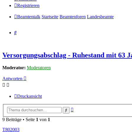
Registrieren
Beamtentalk
Startseite
Beamtenforen
Landesbeamte
Suche
Versorgungsabschlag - Ruhestand mit 63 J
Moderator:
Moderatoren
Antworten
Druckansicht
Erweiterte
Suche
Suche
9 Beiträge • Seite
1
von
1
T802003