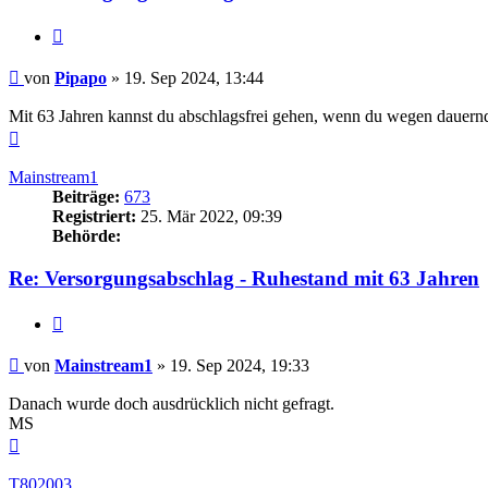
Zitieren
Beitrag
von
Pipapo
»
19. Sep 2024, 13:44
Mit 63 Jahren kannst du abschlagsfrei gehen, wenn du wegen dauernde
Nach
oben
Mainstream1
Beiträge:
673
Registriert:
25. Mär 2022, 09:39
Behörde:
Re: Versorgungsabschlag - Ruhestand mit 63 Jahren
Zitieren
Beitrag
von
Mainstream1
»
19. Sep 2024, 19:33
Danach wurde doch ausdrücklich nicht gefragt.
MS
Nach
oben
T802003