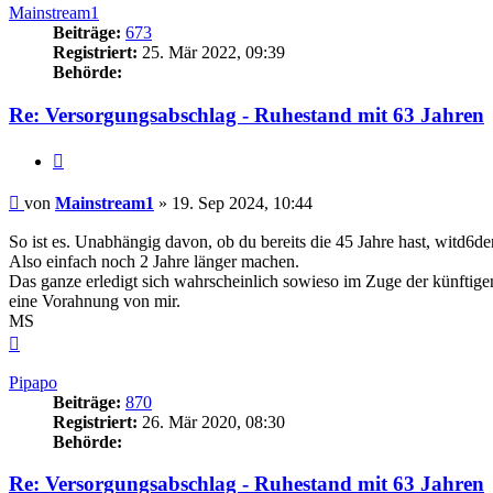
Mainstream1
Beiträge:
673
Registriert:
25. Mär 2022, 09:39
Behörde:
Re: Versorgungsabschlag - Ruhestand mit 63 Jahren
Zitieren
Beitrag
von
Mainstream1
»
19. Sep 2024, 10:44
So ist es. Unabhängig davon, ob du bereits die 45 Jahre hast, witd6de
Also einfach noch 2 Jahre länger machen.
Das ganze erledigt sich wahrscheinlich sowieso im Zuge der künfti
eine Vorahnung von mir.
MS
Nach
oben
Pipapo
Beiträge:
870
Registriert:
26. Mär 2020, 08:30
Behörde:
Re: Versorgungsabschlag - Ruhestand mit 63 Jahren