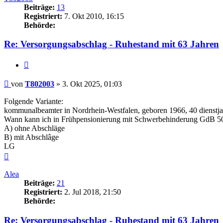
Beiträge:
13
Registriert:
7. Okt 2010, 16:15
Behörde:
Re: Versorgungsabschlag - Ruhestand mit 63 Jahren
Zitieren
Beitrag
von
T802003
»
3. Okt 2025, 01:03
Folgende Variante:
kommunalbeamter in Nordrhein-Westfalen, geboren 1966, 40 dienstj
Wann kann ich in Frühpensionierung mit Schwerbehinderung GdB 5
A) ohne Abschläge
B) mit Abschlâge
LG
Nach
oben
Alea
Beiträge:
21
Registriert:
2. Jul 2018, 21:50
Behörde:
Re: Versorgungsabschlag - Ruhestand mit 63 Jahren