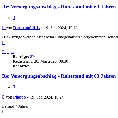
Re: Versorgungsabschlag - Ruhestand mit 63 Jahren
Zitieren
Beitrag
von
Dienstunfall_L
»
19. Sep 2024, 10:13
Die Abzüge werden nicht beim Ruhegehaltsatz vorgenommen, sonder
Nach
oben
Pipapo
Beiträge:
870
Registriert:
26. Mär 2020, 08:30
Behörde:
Re: Versorgungsabschlag - Ruhestand mit 63 Jahren
Zitieren
Beitrag
von
Pipapo
»
19. Sep 2024, 10:24
Es sind 4 Jahre.
Nach
oben