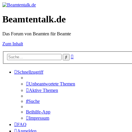
Beamtentalk.de
Das Forum von Beamten für Beamte
Zum Inhalt
Erweiterte
Suche
Suche
Schnellzugriff
Unbeantwortete Themen
Aktive Themen
Suche
Beihilfe-App
Impressum
FAQ
Anmelden