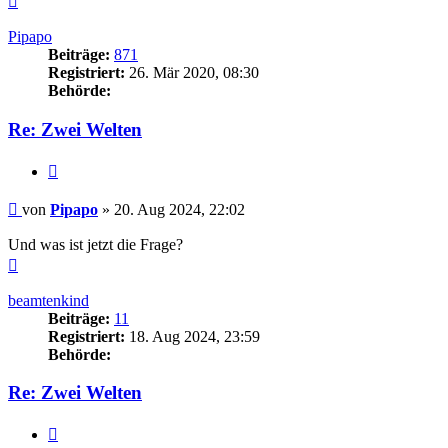
oben
Pipapo
Beiträge:
871
Registriert:
26. Mär 2020, 08:30
Behörde:
Re: Zwei Welten
Zitieren
Beitrag
von
Pipapo
»
20. Aug 2024, 22:02
Und was ist jetzt die Frage?
Nach
oben
beamtenkind
Beiträge:
11
Registriert:
18. Aug 2024, 23:59
Behörde:
Re: Zwei Welten
Zitieren