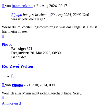
Beitrag
von
beamtenkind
»
21. Aug 2024, 08:17
Pipapo
hat geschrieben:
20. Aug 2024, 22:02
Und
was ist jetzt die Frage?
Wieso du im Vorstellungsforum fragst, was das Frage ist. Das ist
hier meine Frage.
Nach
oben
Pipapo
Beiträge:
871
Registriert:
26. Mär 2020, 08:30
Behörde:
Re: Zwei Welten
Zitieren
Beitrag
von
Pipapo
»
21. Aug 2024, 09:16
Weil ich alter Mann nicht richtig geschaut habe. Sorry.
Nach
oben
Antworten