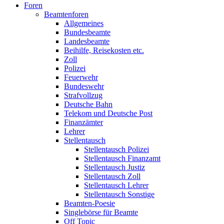
Foren
Beamtenforen
Allgemeines
Bundesbeamte
Landesbeamte
Beihilfe, Reisekosten etc.
Zoll
Polizei
Feuerwehr
Bundeswehr
Strafvollzug
Deutsche Bahn
Telekom und Deutsche Post
Finanzämter
Lehrer
Stellentausch
Stellentausch Polizei
Stellentausch Finanzamt
Stellentausch Justiz
Stellentausch Zoll
Stellentausch Lehrer
Stellentausch Sonstige
Beamten-Poesie
Singlebörse für Beamte
Off Topic