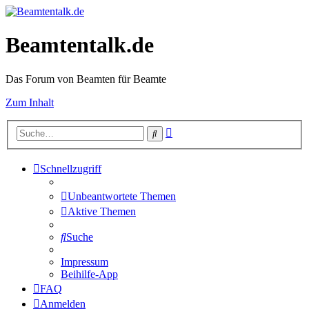
Beamtentalk.de
Das Forum von Beamten für Beamte
Zum Inhalt
Erweiterte
Suche
Suche
Schnellzugriff
Unbeantwortete Themen
Aktive Themen
Suche
Impressum
Beihilfe-App
FAQ
Anmelden