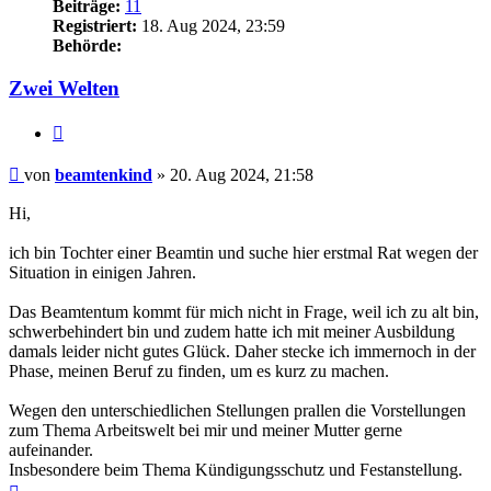
Beiträge:
11
Registriert:
18. Aug 2024, 23:59
Behörde:
Zwei Welten
Zitieren
Beitrag
von
beamtenkind
»
20. Aug 2024, 21:58
Hi,
ich bin Tochter einer Beamtin und suche hier erstmal Rat wegen der
Situation in einigen Jahren.
Das Beamtentum kommt für mich nicht in Frage, weil ich zu alt bin,
schwerbehindert bin und zudem hatte ich mit meiner Ausbildung
damals leider nicht gutes Glück. Daher stecke ich immernoch in der
Phase, meinen Beruf zu finden, um es kurz zu machen.
Wegen den unterschiedlichen Stellungen prallen die Vorstellungen
zum Thema Arbeitswelt bei mir und meiner Mutter gerne
aufeinander.
Insbesondere beim Thema Kündigungsschutz und Festanstellung.
Nach